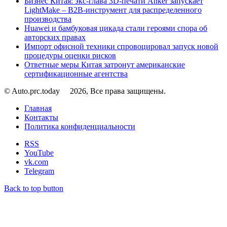
Бизнес Китая: экс-глава 3D-печати Anker запускает
LightMake – B2B-инструмент для распределенного
производства
Huawei и бамбуковая цикада стали героями спора об
авторских правах
Импорт офисной техники спровоцировал запуск новой
процедуры оценки рисков
Ответные меры Китая затронут американские
сертификационные агентства
© Auto.prc.today
2026, Все права защищены.
Главная
Контакты
Политика конфиденциальности
RSS
YouTube
vk.com
Telegram
Back to top button