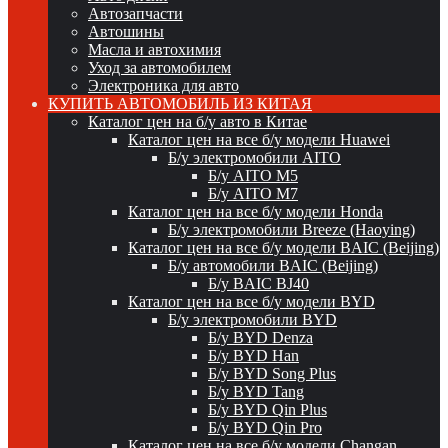
Автозапчасти
Автошины
Масла и автохимия
Уход за автомобилем
Электроника для авто
КУПИТЬ АВТОМОБИЛЬ ИЗ КИТАЯ
Каталог цен на б/у авто в Китае
Каталог цен на все б/у модели Huawei
Б/у электромобили AITO
Б/у AITO M5
Б/у AITO M7
Каталог цен на все б/у модели Honda
Б/у электромобили Breeze (Haoying)
Каталог цен на все б/у модели BAIC (Beijing)
Б/у автомобили BAIC (Beijing)
Б/у BAIC BJ40
Каталог цен на все б/у модели BYD
Б/у электромобили BYD
Б/у BYD Denza
Б/у BYD Han
Б/у BYD Song Plus
Б/у BYD Tang
Б/у BYD Qin Plus
Б/у BYD Qin Pro
Каталог цен на все б/у модели Changan