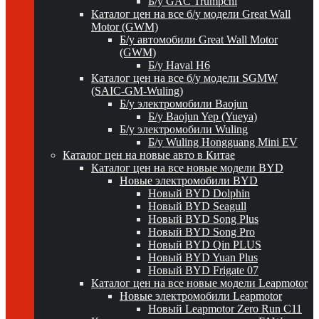
Б/у GAC Trumpchi
Каталог цен на все б/у модели Great Wall
Motor (GWM)
Б/у автомобили Great Wall Motor
(GWM)
Б/у Haval H6
Каталог цен на все б/у модели SGMW
(SAIC-GM-Wuling)
Б/у электромобили Baojun
Б/у Baojun Yep (Yueya)
Б/у электромобили Wuling
Б/у Wuling Hongguang Mini EV
Каталог цен на новые авто в Китае
Каталог цен на все новые модели BYD
Новые электромобили BYD
Новый BYD Dolphin
Новый BYD Seagull
Новый BYD Song Plus
Новый BYD Song Pro
Новый BYD Qin PLUS
Новый BYD Yuan Plus
Новый BYD Frigate 07
Каталог цен на все новые модели Leapmotor
Новые электромобили Leapmotor
Новый Leapmotor Zero Run C11