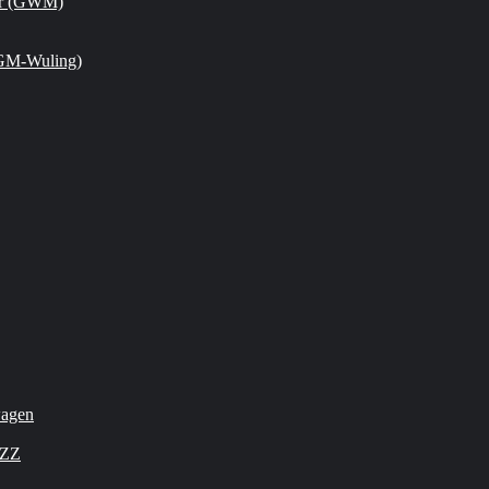
or (GWM)
GM-Wuling)
wagen
OZZ