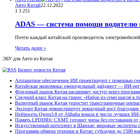
Авто Китай
22.12.2022
1
3 251
ADAS — система помощи водителю в
Почти каждый китайский производитель электромобилей
Читать далее »
ЭБУ для Авто из Китая
Бизнес новости Китая
Аппаратное обеспечение ИИ проектируют с помощью ге
Китайская экономика: еженедельный дайджест — ИИ-рег
Фондовый рынок Китая расширяет доступ через программ
Средний класс Китая на грани: «Набор из семи шагов к 
Валютный рынок Китая упростит трансграничные операц
Экспорт Китая демонстрирует рекордный рост благодаря
Нейросеть Qwen3.8 от Alibaba вошла в число лучших ИИ
Память LPDDR6: CXMT готовит чипы без отставания от
Искусственный интеллект в Шанхае: мировые эксперты
Программа обмена техники в Китае: субсидии до 1500 юа