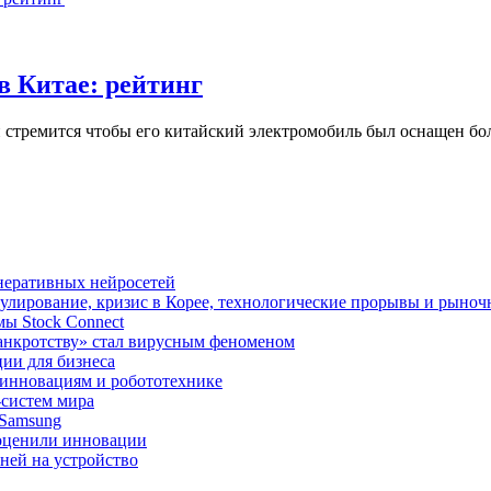
 Китае: рейтинг
 стремится чтобы его китайский электромобиль был оснащен 
неративных нейросетей
улирование, кризис в Корее, технологические прорывы и рыно
ы Stock Connect
банкротству» стал вирусным феноменом
ии для бизнеса
 инновациям и робототехнике
-систем мира
 Samsung
 оценили инновации
ней на устройство