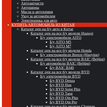
Автозапчасти
Автошины
Масла и автохимия
Уход за автомобилем
Электроника для авто
КУПИТЬ АВТОМОБИЛЬ ИЗ КИТАЯ
Каталог цен на б/у авто в Китае
Каталог цен на все б/у модели Huawei
Б/у электромобили AITO
Б/у AITO M5
Б/у AITO M7
Каталог цен на все б/у модели Honda
Б/у электромобили Breeze (Haoying)
Каталог цен на все б/у модели BAIC (Beijing)
Б/у автомобили BAIC (Beijing)
Б/у BAIC BJ40
Каталог цен на все б/у модели BYD
Б/у электромобили BYD
Б/у BYD Denza
Б/у BYD Han
Б/у BYD Song Plus
Б/у BYD Tang
Б/у BYD Qin Plus
Б/у BYD Qin Pro
Каталог цен на все б/у модели Changan