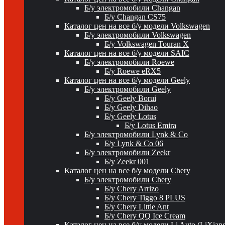
Б/у электромобили Changan
Б/у Changan CS75
Каталог цен на все б/у модели Volkswagen
Б/у электромобили Volkswagen
Б/у Volkswagen Touran X
Каталог цен на все б/у модели SAIC
Б/у электромобили Roewe
Б/у Roewe eRX5
Каталог цен на все б/у модели Geely
Б/у электромобили Geely
Б/у Geely Borui
Б/у Geely Dihao
Б/у Geely Lotus
Б/у Lotus Emira
Б/у электромобили Lynk & Co
Б/у Lynk & Co 06
Б/у электромобили Zeekr
Б/у Zeekr 001
Каталог цен на все б/у модели Chery
Б/у электромобили Chery
Б/у Chery Arrizo
Б/у Chery Tiggo 8 PLUS
Б/у Chery Little Ant
Б/у Chery QQ Ice Cream
Каталог цен на все б/у модели Li Auto (LiXian