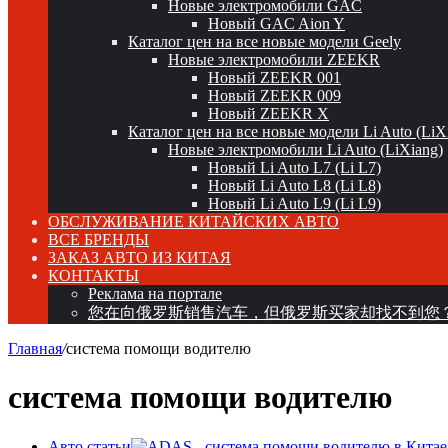
Новые электромобили GAC
Новый GAC Aion Y
Каталог цен на все новые модели Geely
Новые электромобили ZEEKR
Новый ZEEKR 001
Новый ZEEKR 009
Новый ZEEKR X
Каталог цен на все новые модели Li Auto (LiX
Новые электромобили Li Auto (LiXiang)
Новый Li Auto L7 (Li L7)
Новый Li Auto L8 (Li L8)
Новый Li Auto L9 (Li L9)
ОБСЛУЖИВАНИЕ КИТАЙСКИХ АВТО
ВСЕ БРЕНДЫ
ЗАКАЗ АВТО ИЗ КИТАЯ
КОНТАКТЫ
Реклама на портале
您在向俄罗斯销售汽车，但俄罗斯买家却找不到您
Главная
/
система помощи водителю
система помощи водителю
Авто статьи