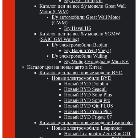
Б/у GAC Trumpchi
Каталог цен на все б/у модели Great Wall
Motor (GWM)
Б/у автомобили Great Wall Motor
(GWM)
Б/у Haval H6
Каталог цен на все б/у модели SGMW
(SAIC-GM-Wuling)
Б/у электромобили Baojun
Б/у Baojun Yep (Yueya)
Б/у электромобили Wuling
Б/у Wuling Hongguang Mini EV
Каталог цен на новые авто в Китае
Каталог цен на все новые модели BYD
Новые электромобили BYD
Новый BYD Dolphin
Новый BYD Seagull
Новый BYD Song Plus
Новый BYD Song Pro
Новый BYD Qin PLUS
Новый BYD Yuan Plus
Новый BYD Frigate 07
Каталог цен на все новые модели Leapmotor
Новые электромобили Leapmotor
Новый Leapmotor Zero Run C11