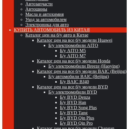
Автозапчасти
Автошины
Масла и автохимия
Уход за автомобилем
Электроника для авто
КУПИТЬ АВТОМОБИЛЬ ИЗ КИТАЯ
Каталог цен на б/у авто в Китае
Каталог цен на все б/у модели Huawei
Б/у электромобили AITO
Б/у AITO M5
Б/у AITO M7
Каталог цен на все б/у модели Honda
Б/у электромобили Breeze (Haoying)
Каталог цен на все б/у модели BAIC (Beijing)
Б/у автомобили BAIC (Beijing)
Б/у BAIC BJ40
Каталог цен на все б/у модели BYD
Б/у электромобили BYD
Б/у BYD Denza
Б/у BYD Han
Б/у BYD Song Plus
Б/у BYD Tang
Б/у BYD Qin Plus
Б/у BYD Qin Pro
Каталог цен на все б/у модели Changan