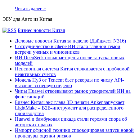
Читать далее »
ЭБУ для Авто из Китая
Бизнес новости Китая
Деловые новости Китая за неделю (Дайджест N316)
Сотрудничество в сфере ИИ стало главной темой
встречи ученых и чиновников
ИИ DeepSeek повышает цены после запуска новых
моделей
Пенсионная система Китая сталкивается с проблемой
неактивных счетов
Модель Hy3 от Tencent бьет рекорды по числу API-
вызовов за первую неделю
Чипы Huawei отвоевывают рынок ускорителей ИИ на
фоне санкций
Бизнес Китая: экс-глава 3D-печати Anker запускает
LightMake – B2B-инструмент для распределенного
производства
Huawei и бамбуковая цикада стали героями спора об
авторских правах
Импорт офисной техники спровоцировал запуск новой
процедуры оценки рисков