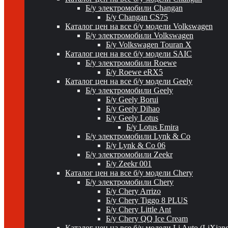
Б/у электромобили Changan
Б/у Changan CS75
Каталог цен на все б/у модели Volkswagen
Б/у электромобили Volkswagen
Б/у Volkswagen Touran X
Каталог цен на все б/у модели SAIC
Б/у электромобили Roewe
Б/у Roewe eRX5
Каталог цен на все б/у модели Geely
Б/у электромобили Geely
Б/у Geely Borui
Б/у Geely Dihao
Б/у Geely Lotus
Б/у Lotus Emira
Б/у электромобили Lynk & Co
Б/у Lynk & Co 06
Б/у электромобили Zeekr
Б/у Zeekr 001
Каталог цен на все б/у модели Chery
Б/у электромобили Chery
Б/у Chery Arrizo
Б/у Chery Tiggo 8 PLUS
Б/у Chery Little Ant
Б/у Chery QQ Ice Cream
Каталог цен на все б/у модели Li Auto (LiXian