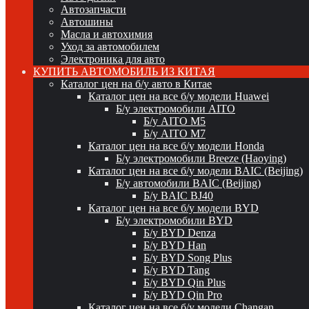
Автозапчасти
Автошины
Масла и автохимия
Уход за автомобилем
Электроника для авто
КУПИТЬ АВТОМОБИЛЬ ИЗ КИТАЯ
Каталог цен на б/у авто в Китае
Каталог цен на все б/у модели Huawei
Б/у электромобили AITO
Б/у AITO M5
Б/у AITO M7
Каталог цен на все б/у модели Honda
Б/у электромобили Breeze (Haoying)
Каталог цен на все б/у модели BAIC (Beijing)
Б/у автомобили BAIC (Beijing)
Б/у BAIC BJ40
Каталог цен на все б/у модели BYD
Б/у электромобили BYD
Б/у BYD Denza
Б/у BYD Han
Б/у BYD Song Plus
Б/у BYD Tang
Б/у BYD Qin Plus
Б/у BYD Qin Pro
Каталог цен на все б/у модели Changan