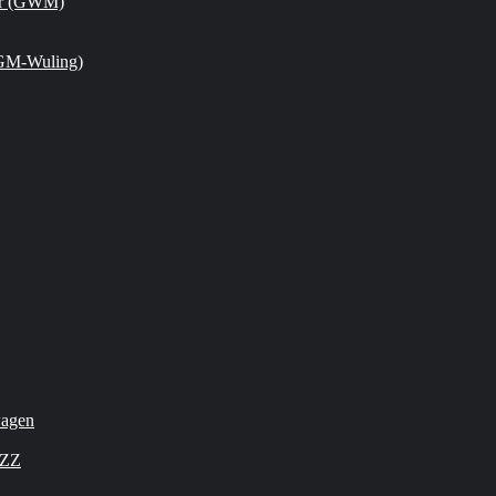
or (GWM)
GM-Wuling)
wagen
OZZ