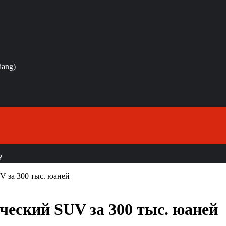
iang)
？
V за 300 тыс. юаней
ческий SUV за 300 тыс. юаней