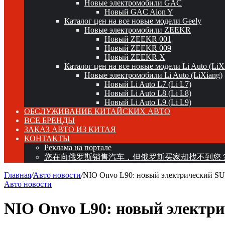
Новые электромобили GAC
Новый GAC Aion Y
Каталог цен на все новые модели Geely
Новые электромобили ZEEKR
Новый ZEEKR 001
Новый ZEEKR 009
Новый ZEEKR X
Каталог цен на все новые модели Li Auto (LiX
Новые электромобили Li Auto (LiXiang)
Новый Li Auto L7 (Li L7)
Новый Li Auto L8 (Li L8)
Новый Li Auto L9 (Li L9)
ОБСЛУЖИВАНИЕ КИТАЙСКИХ АВТО
ВСЕ БРЕНДЫ
ЗАКАЗ АВТО ИЗ КИТАЯ
КОНТАКТЫ
Реклама на портале
您在向俄罗斯销售汽车，但俄罗斯买家却找不到您
Главная
/
Авто новости
/
NIO Onvo L90: новый электрический SU
Авто новости
NIO Onvo L90: новый электри