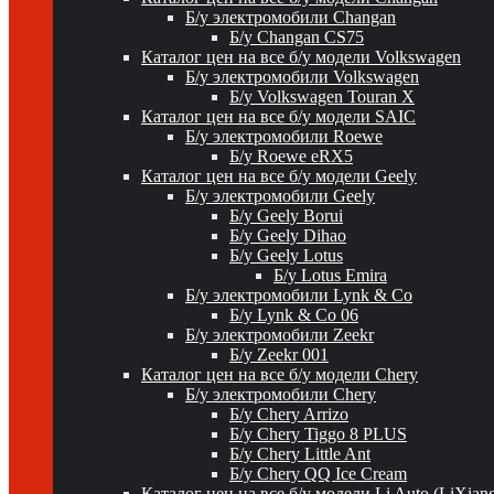
Б/у электромобили Changan
Б/у Changan CS75
Каталог цен на все б/у модели Volkswagen
Б/у электромобили Volkswagen
Б/у Volkswagen Touran X
Каталог цен на все б/у модели SAIC
Б/у электромобили Roewe
Б/у Roewe eRX5
Каталог цен на все б/у модели Geely
Б/у электромобили Geely
Б/у Geely Borui
Б/у Geely Dihao
Б/у Geely Lotus
Б/у Lotus Emira
Б/у электромобили Lynk & Co
Б/у Lynk & Co 06
Б/у электромобили Zeekr
Б/у Zeekr 001
Каталог цен на все б/у модели Chery
Б/у электромобили Chery
Б/у Chery Arrizo
Б/у Chery Tiggo 8 PLUS
Б/у Chery Little Ant
Б/у Chery QQ Ice Cream
Каталог цен на все б/у модели Li Auto (LiXian