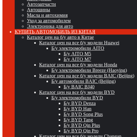
Автозапчасти
Автошины
Масла и автохимия
Уход за автомобилем
Электроника для авто
КУПИТЬ АВТОМОБИЛЬ ИЗ КИТАЯ
Каталог цен на б/у авто в Китае
Каталог цен на все б/у модели Huawei
Б/у электромобили AITO
Б/у AITO M5
Б/у AITO M7
Каталог цен на все б/у модели Honda
Б/у электромобили Breeze (Haoying)
Каталог цен на все б/у модели BAIC (Beijing)
Б/у автомобили BAIC (Beijing)
Б/у BAIC BJ40
Каталог цен на все б/у модели BYD
Б/у электромобили BYD
Б/у BYD Denza
Б/у BYD Han
Б/у BYD Song Plus
Б/у BYD Tang
Б/у BYD Qin Plus
Б/у BYD Qin Pro
Каталог цен на все б/у модели Changan