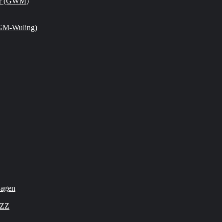
or (GWM)
GM-Wuling)
wagen
OZZ