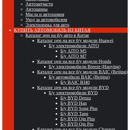
Автозапчасти
Автошины
Масла и автохимия
Уход за автомобилем
Электроника для авто
КУПИТЬ АВТОМОБИЛЬ ИЗ КИТАЯ
Каталог цен на б/у авто в Китае
Каталог цен на все б/у модели Huawei
Б/у электромобили AITO
Б/у AITO M5
Б/у AITO M7
Каталог цен на все б/у модели Honda
Б/у электромобили Breeze (Haoying)
Каталог цен на все б/у модели BAIC (Beijing)
Б/у автомобили BAIC (Beijing)
Б/у BAIC BJ40
Каталог цен на все б/у модели BYD
Б/у электромобили BYD
Б/у BYD Denza
Б/у BYD Han
Б/у BYD Song Plus
Б/у BYD Tang
Б/у BYD Qin Plus
Б/у BYD Qin Pro
Каталог цен на все б/у модели Changan