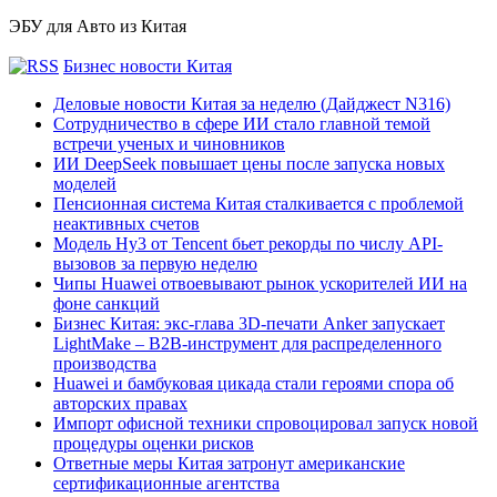
ЭБУ для Авто из Китая
Бизнес новости Китая
Деловые новости Китая за неделю (Дайджест N316)
Сотрудничество в сфере ИИ стало главной темой
встречи ученых и чиновников
ИИ DeepSeek повышает цены после запуска новых
моделей
Пенсионная система Китая сталкивается с проблемой
неактивных счетов
Модель Hy3 от Tencent бьет рекорды по числу API-
вызовов за первую неделю
Чипы Huawei отвоевывают рынок ускорителей ИИ на
фоне санкций
Бизнес Китая: экс-глава 3D-печати Anker запускает
LightMake – B2B-инструмент для распределенного
производства
Huawei и бамбуковая цикада стали героями спора об
авторских правах
Импорт офисной техники спровоцировал запуск новой
процедуры оценки рисков
Ответные меры Китая затронут американские
сертификационные агентства