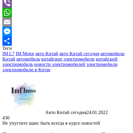
Telegram
Viber
WhatsApp
Email
Messenger
Теги
Отправить
IM L7
IM Motor
авто Китай
авто Китай сегодня
автомобили
Китай
автомобиль
китайские электромобили
китайский
электромобиль
новости электромобилей
электромобили
электромобили в Китае
Авто Китай сегодня
24.01.2022
430
Не упустите шанс быть всегда в курсе новостей