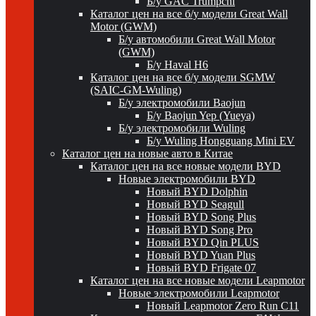
Б/у GAC Trumpchi
Каталог цен на все б/у модели Great Wall
Motor (GWM)
Б/у автомобили Great Wall Motor
(GWM)
Б/у Haval H6
Каталог цен на все б/у модели SGMW
(SAIC-GM-Wuling)
Б/у электромобили Baojun
Б/у Baojun Yep (Yueya)
Б/у электромобили Wuling
Б/у Wuling Hongguang Mini EV
Каталог цен на новые авто в Китае
Каталог цен на все новые модели BYD
Новые электромобили BYD
Новый BYD Dolphin
Новый BYD Seagull
Новый BYD Song Plus
Новый BYD Song Pro
Новый BYD Qin PLUS
Новый BYD Yuan Plus
Новый BYD Frigate 07
Каталог цен на все новые модели Leapmotor
Новые электромобили Leapmotor
Новый Leapmotor Zero Run C11