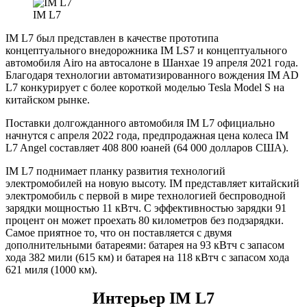
IM L7
IM L7 был представлен в качестве прототипа
концептуального внедорожника IM LS7 и концептуального
автомобиля Airo на автосалоне в Шанхае 19 апреля 2021 года.
Благодаря технологии автоматизированного вождения IM AD
L7 конкурирует с более короткой моделью Tesla Model S на
китайском рынке.
Поставки долгожданного автомобиля IM L7 официально
начнутся с апреля 2022 года, предпродажная цена колеса IM
L7 Angel составляет 408 800 юаней (64 000 долларов США).
IM L7 поднимает планку развития технологий
электромобилей на новую высоту. IM представляет китайский
электромобиль с первой в мире технологией беспроводной
зарядки мощностью 11 кВтч. С эффективностью зарядки 91
процент он может проехать 80 километров без подзарядки.
Самое приятное то, что он поставляется с двумя
дополнительными батареями: батарея на 93 кВтч с запасом
хода 382 мили (615 км) и батарея на 118 кВтч с запасом хода
621 миля (1000 км).
Интерьер IM L7