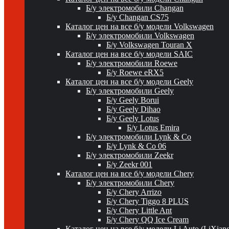
Б/у электромобили Changan
Б/у Changan CS75
Каталог цен на все б/у модели Volkswagen
Б/у электромобили Volkswagen
Б/у Volkswagen Touran X
Каталог цен на все б/у модели SAIC
Б/у электромобили Roewe
Б/у Roewe eRX5
Каталог цен на все б/у модели Geely
Б/у электромобили Geely
Б/у Geely Borui
Б/у Geely Dihao
Б/у Geely Lotus
Б/у Lotus Emira
Б/у электромобили Lynk & Co
Б/у Lynk & Co 06
Б/у электромобили Zeekr
Б/у Zeekr 001
Каталог цен на все б/у модели Chery
Б/у электромобили Chery
Б/у Chery Arrizo
Б/у Chery Tiggo 8 PLUS
Б/у Chery Little Ant
Б/у Chery QQ Ice Cream
Каталог цен на все б/у модели Li Auto (LiXian