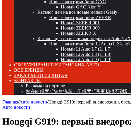
Новые электромобили GAC
Новый GAC Aion Y
Каталог цен на все новые модели Geely
Новые электромобили ZEEKR
Новый ZEEKR 001
Новый ZEEKR 009
Новый ZEEKR X
Каталог цен на все новые модели Li Auto (LiX
Новые электромобили Li Auto (LiXiang)
Новый Li Auto L7 (Li L7)
Новый Li Auto L8 (Li L8)
Новый Li Auto L9 (Li L9)
ОБСЛУЖИВАНИЕ КИТАЙСКИХ АВТО
ВСЕ БРЕНДЫ
ЗАКАЗ АВТО ИЗ КИТАЯ
КОНТАКТЫ
Реклама на портале
您在向俄罗斯销售汽车，但俄罗斯买家却找不到您
Главная
/
Авто новости
/
Hongqi G919: первый внедорожник брен
Авто новости
Hongqi G919: первый внедоро