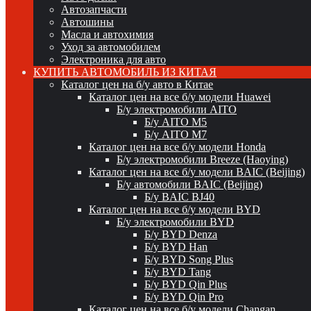
Автозапчасти
Автошины
Масла и автохимия
Уход за автомобилем
Электроника для авто
КУПИТЬ АВТОМОБИЛЬ ИЗ КИТАЯ
Каталог цен на б/у авто в Китае
Каталог цен на все б/у модели Huawei
Б/у электромобили AITO
Б/у AITO M5
Б/у AITO M7
Каталог цен на все б/у модели Honda
Б/у электромобили Breeze (Haoying)
Каталог цен на все б/у модели BAIC (Beijing)
Б/у автомобили BAIC (Beijing)
Б/у BAIC BJ40
Каталог цен на все б/у модели BYD
Б/у электромобили BYD
Б/у BYD Denza
Б/у BYD Han
Б/у BYD Song Plus
Б/у BYD Tang
Б/у BYD Qin Plus
Б/у BYD Qin Pro
Каталог цен на все б/у модели Changan