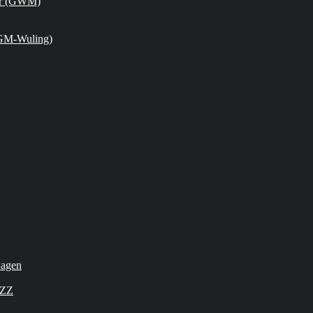
or (GWM)
GM-Wuling)
wagen
OZZ