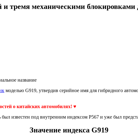
й и тремя механическими блокировками
иальное название
ик
моделью G919, утвердив серийное имя для гибридного автомо
востей о китайских автомобилях! ♥
ь был известен под внутренним индексом P567 и уже был предст
Значение индекса G919