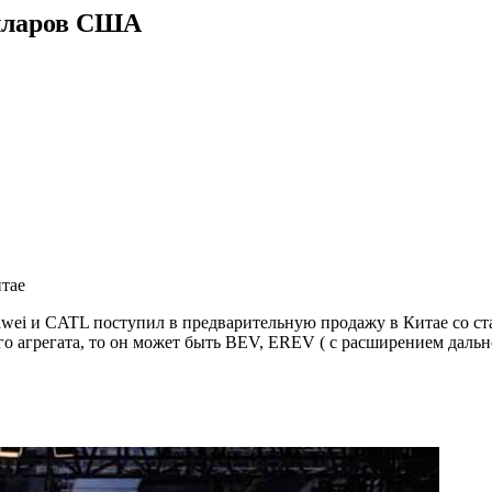
олларов США
итае
uawei и CATL поступил в предварительную продажу в Китае со с
вого агрегата, то он может быть BEV, EREV ( с расширением дал