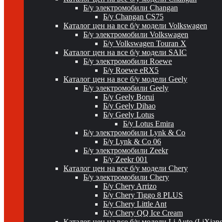
Б/у электромобили Changan
Б/у Changan CS75
Каталог цен на все б/у модели Volkswagen
Б/у электромобили Volkswagen
Б/у Volkswagen Touran X
Каталог цен на все б/у модели SAIC
Б/у электромобили Roewe
Б/у Roewe eRX5
Каталог цен на все б/у модели Geely
Б/у электромобили Geely
Б/у Geely Borui
Б/у Geely Dihao
Б/у Geely Lotus
Б/у Lotus Emira
Б/у электромобили Lynk & Co
Б/у Lynk & Co 06
Б/у электромобили Zeekr
Б/у Zeekr 001
Каталог цен на все б/у модели Chery
Б/у электромобили Chery
Б/у Chery Arrizo
Б/у Chery Tiggo 8 PLUS
Б/у Chery Little Ant
Б/у Chery QQ Ice Cream
Каталог цен на все б/у модели Li Auto (LiXian