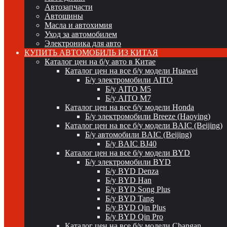
Автозапчасти
Автошины
Масла и автохимия
Уход за автомобилем
Электроника для авто
КУПИТЬ АВТОМОБИЛЬ ИЗ КИТАЯ
Каталог цен на б/у авто в Китае
Каталог цен на все б/у модели Huawei
Б/у электромобили AITO
Б/у AITO M5
Б/у AITO M7
Каталог цен на все б/у модели Honda
Б/у электромобили Breeze (Haoying)
Каталог цен на все б/у модели BAIC (Beijing)
Б/у автомобили BAIC (Beijing)
Б/у BAIC BJ40
Каталог цен на все б/у модели BYD
Б/у электромобили BYD
Б/у BYD Denza
Б/у BYD Han
Б/у BYD Song Plus
Б/у BYD Tang
Б/у BYD Qin Plus
Б/у BYD Qin Pro
Каталог цен на все б/у модели Changan