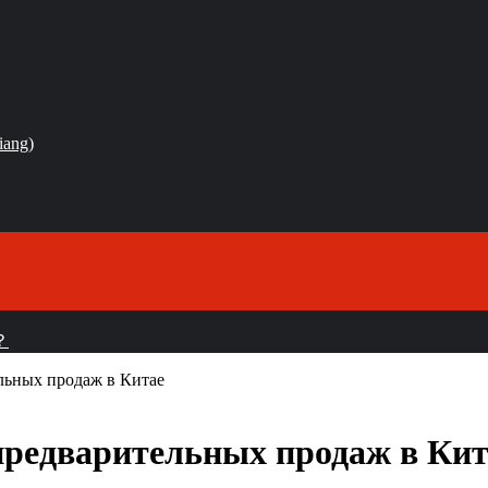
iang)
？
льных продаж в Китае
предварительных продаж в Кит