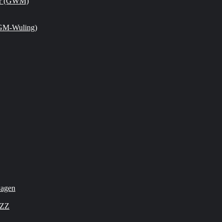
or (GWM)
GM-Wuling)
wagen
OZZ