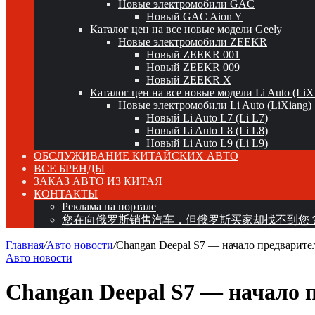
Новые электромобили GAC
Новый GAC Aion Y
Каталог цен на все новые модели Geely
Новые электромобили ZEEKR
Новый ZEEKR 001
Новый ZEEKR 009
Новый ZEEKR X
Каталог цен на все новые модели Li Auto (LiX
Новые электромобили Li Auto (LiXiang)
Новый Li Auto L7 (Li L7)
Новый Li Auto L8 (Li L8)
Новый Li Auto L9 (Li L9)
ОБСЛУЖИВАНИЕ КИТАЙСКИХ АВТО
ВСЕ БРЕНДЫ
ЗАКАЗ АВТО ИЗ КИТАЯ
КОНТАКТЫ
Реклама на портале
您在向俄罗斯销售汽车，但俄罗斯买家却找不到您
Главная
/
Авто новости
/
Changan Deepal S7 — начало предварите
Авто новости
Changan Deepal S7 — начало 