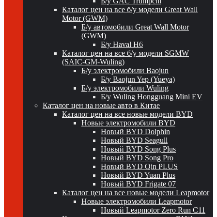
Б/у GAC Trumpchi
Каталог цен на все б/у модели Great Wall
Motor (GWM)
Б/у автомобили Great Wall Motor
(GWM)
Б/у Haval H6
Каталог цен на все б/у модели SGMW
(SAIC-GM-Wuling)
Б/у электромобили Baojun
Б/у Baojun Yep (Yueya)
Б/у электромобили Wuling
Б/у Wuling Hongguang Mini EV
Каталог цен на новые авто в Китае
Каталог цен на все новые модели BYD
Новые электромобили BYD
Новый BYD Dolphin
Новый BYD Seagull
Новый BYD Song Plus
Новый BYD Song Pro
Новый BYD Qin PLUS
Новый BYD Yuan Plus
Новый BYD Frigate 07
Каталог цен на все новые модели Leapmotor
Новые электромобили Leapmotor
Новый Leapmotor Zero Run C11