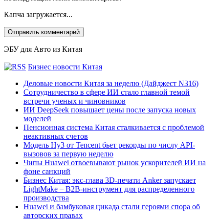
Капча загружается...
ЭБУ для Авто из Китая
Бизнес новости Китая
Деловые новости Китая за неделю (Дайджест N316)
Сотрудничество в сфере ИИ стало главной темой
встречи ученых и чиновников
ИИ DeepSeek повышает цены после запуска новых
моделей
Пенсионная система Китая сталкивается с проблемой
неактивных счетов
Модель Hy3 от Tencent бьет рекорды по числу API-
вызовов за первую неделю
Чипы Huawei отвоевывают рынок ускорителей ИИ на
фоне санкций
Бизнес Китая: экс-глава 3D-печати Anker запускает
LightMake – B2B-инструмент для распределенного
производства
Huawei и бамбуковая цикада стали героями спора об
авторских правах