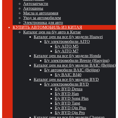
Автозапчасти
Автошины
Масла и автохимия
Уход за автомобилем
Электроника для авто
КУПИТЬ АВТОМОБИЛЬ ИЗ КИТАЯ
Каталог цен на б/у авто в Китае
Каталог цен на все б/у модели Huawei
Б/у электромобили AITO
Б/у AITO M5
Б/у AITO M7
Каталог цен на все б/у модели Honda
Б/у электромобили Breeze (Haoying)
Каталог цен на все б/у модели BAIC (Beijing)
Б/у автомобили BAIC (Beijing)
Б/у BAIC BJ40
Каталог цен на все б/у модели BYD
Б/у электромобили BYD
Б/у BYD Denza
Б/у BYD Han
Б/у BYD Song Plus
Б/у BYD Tang
Б/у BYD Qin Plus
Б/у BYD Qin Pro
Каталог цен на все б/у модели Changan