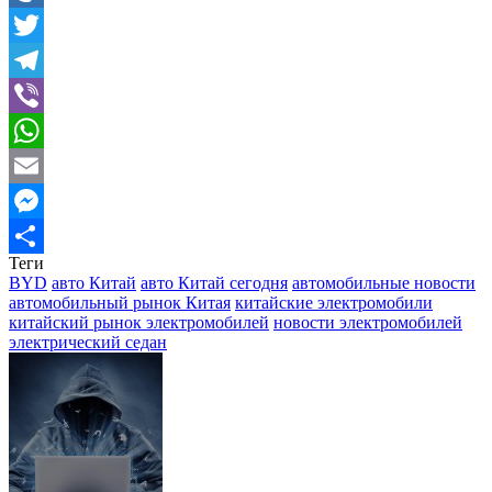
Mail.Ru
Twitter
Telegram
Viber
WhatsApp
Email
Messenger
Теги
Отправить
BYD
авто Китай
авто Китай сегодня
автомобильные новости
автомобильный рынок Китая
китайские электромобили
китайский рынок электромобилей
новости электромобилей
электрический седан