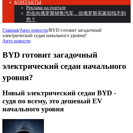
КОНТАКТЫ
Реклама на портале
您在向俄罗斯销售汽车，但俄罗斯买家却找不到
您？
Главная
/
Авто новости
/
BYD готовит загадочный
электрический седан начального уровня?
Авто новости
BYD готовит загадочный
электрический седан начального
уровня?
Новый электрический седан BYD -
судя по всему, это дешевый EV
начального уровня