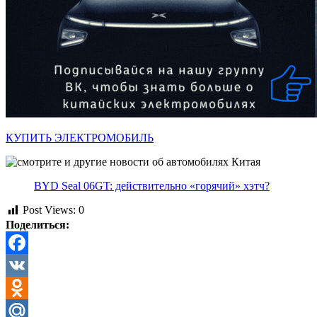
КУПИТЬ ЭЛЕКТРОМОБИЛЬ
BYD Seal 06GT: действительно «горячий» хэтч?
Post Views:
0
Поделиться:
Facebook
VK
Odnoklassniki