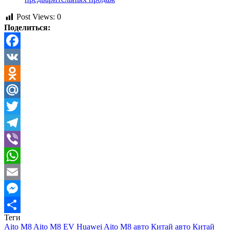
Post Views:
0
Поделиться:
Facebook
VK
Odnoklassniki
Mail.Ru
Twitter
Telegram
Viber
WhatsApp
Email
Messenger
Теги
Отправить
Aito M8
Aito M8 EV
Huawei Aito M8
авто Китай
авто Китай