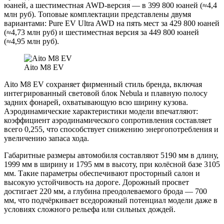
юаней, а шестиместная AWD-версия — в 399 800 юаней (≈4,4
млн руб). Топовые комплектации представлены двумя
вариантами: Pure EV Ultra AWD на пять мест за 429 800 юаней
(≈4,73 млн руб) и шестиместная версия за 449 800 юаней
(≈4,95 млн руб).
Aito M8 EV
Aito M8 EV сохраняет фирменный стиль бренда, включая
интегрированный световой блок Nebula и плавную полосу
задних фонарей, охватывающую всю ширину кузова.
Аэродинамические характеристики модели впечатляют:
коэффициент аэродинамического сопротивления составляет
всего 0,255, что способствует снижению энергопотребления и
увеличению запаса хода.
Габаритные размеры автомобиля составляют 5190 мм в длину,
1999 мм в ширину и 1795 мм в высоту, при колёсной базе 3105
мм. Такие параметры обеспечивают просторный салон и
высокую устойчивость на дороге. Дорожный просвет
достигает 220 мм, а глубина преодолеваемого брода — 700
мм, что подчёркивает вседорожный потенциал модели даже в
условиях сложного рельефа или сильных дождей.