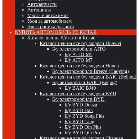
Автозапчасти
Автошины
Масла и автохимия
Уход за автомобилем
Электроника для авто
КУПИТЬ АВТОМОБИЛЬ ИЗ КИТАЯ
Каталог цен на б/у авто в Китае
Каталог цен на все б/у модели Huawei
Б/у электромобили AITO
Б/у AITO M5
Б/у AITO M7
Каталог цен на все б/у модели Honda
Б/у электромобили Breeze (Haoying)
Каталог цен на все б/у модели BAIC (Beijing)
Б/у автомобили BAIC (Beijing)
Б/у BAIC BJ40
Каталог цен на все б/у модели BYD
Б/у электромобили BYD
Б/у BYD Denza
Б/у BYD Han
Б/у BYD Song Plus
Б/у BYD Tang
Б/у BYD Qin Plus
Б/у BYD Qin Pro
Каталог цен на все б/у модели Changan