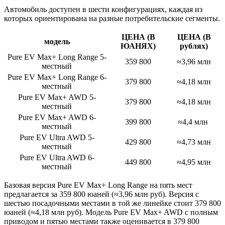
Автомобиль доступен в шести конфигурациях, каждая из
которых ориентирована на разные потребительские сегменты.
ЦЕНА (В
ЦЕНА (В
модель
ЮАНЯХ)
рублях)
Pure EV Max+ Long Range 5-
359 800
≈3,96 млн
местный
Pure EV Max+ Long Range 6-
379 800
≈4,18 млн
местный
Pure EV Max+ AWD 5-
379 800
≈4,18 млн
местный
Pure EV Max+ AWD 6-
399 800
≈4,4 млн
местный
Pure EV Ultra AWD 5-
429 800
≈4,73 млн
местный
Pure EV Ultra AWD 6-
449 800
≈4,95 млн
местный
Базовая версия Pure EV Max+ Long Range на пять мест
предлагается за 359 800 юаней (≈3,96 млн руб). Версия с
шестью посадочными местами в той же линейке стоит 379 800
юаней (≈4,18 млн руб). Модель Pure EV Max+ AWD с полным
приводом и пятью местами также оценивается в 379 800