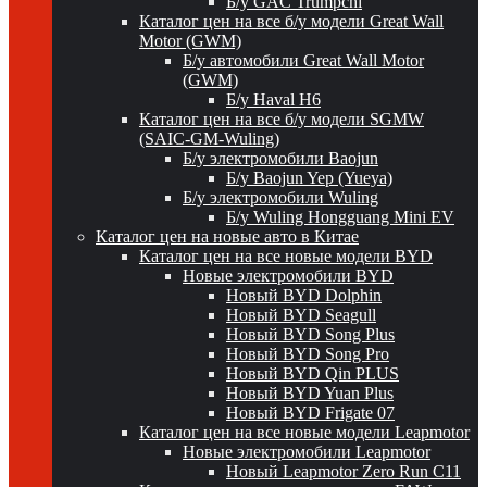
Б/у GAC Trumpchi
Каталог цен на все б/у модели Great Wall
Motor (GWM)
Б/у автомобили Great Wall Motor
(GWM)
Б/у Haval H6
Каталог цен на все б/у модели SGMW
(SAIC-GM-Wuling)
Б/у электромобили Baojun
Б/у Baojun Yep (Yueya)
Б/у электромобили Wuling
Б/у Wuling Hongguang Mini EV
Каталог цен на новые авто в Китае
Каталог цен на все новые модели BYD
Новые электромобили BYD
Новый BYD Dolphin
Новый BYD Seagull
Новый BYD Song Plus
Новый BYD Song Pro
Новый BYD Qin PLUS
Новый BYD Yuan Plus
Новый BYD Frigate 07
Каталог цен на все новые модели Leapmotor
Новые электромобили Leapmotor
Новый Leapmotor Zero Run C11