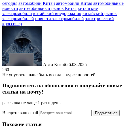
сегодня
автомобили Китай
автомобили Китая
автомобильные
новости
автомобильный рынок Китая
китайские
электромобили
китайский внедорожник
китайский рынок
электромобилей
новости электромобилей
электрический
кроссовер
Авто Китай
26.08.2025
260
Не упустите шанс быть всегда в курсе новостей
Подпишитесь на обновления и получайте новые
статьи на почту!
рассылка не чаще 1 раз в день
Введите ваш email
Похожие статьи