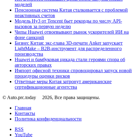
моделей
Пенсионная система Китая сталкивается с проблемой
неактивных счетов
Модель Hy3 от Tencent бьет рекорды по числу API-
вызовов за первую неделю
Чипы Huawei отвоевывают рынок ускорителей ИИ на
фоне санкций
Бизнес Китая: экс-глава 3D-печати Anker запускает
LightMake – B2B-инструмент для распределенного
производства
Huawei и бамбуковая цикада стали героями спора об
авторских правах
Импорт офисной техники спровоцировал запуск новой
процедуры оценки рисков
Ответные меры Китая затронут американские
сертификационные агентства
© Auto.prc.today
2026, Все права защищены.
Главная
Контакты
Политика конфиденциальности
RSS
YouTube