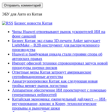
ЭБУ для Авто из Китая
Бизнес новости Китая
Чипы Huawei отвоевывают рынок ускорителей ИИ на
фоне санкций
Бизнес Китая: экс-глава 3D-печати Anker запускает
LightMake – B2B-инструмент для распределенного
производства
Huawei и бамбуковая цикада стали героями спора об
авторских правах
Импорт офисной техники спровоцировал запуск новой
процедуры оценки рисков
Ответные меры Китая затронут американские
сертификационные агентства
Авиагрузоперевозки Китая: как следующая новая
тройка меняет рынок логистики
Аппаратное обеспечение ИИ проектируют с помощью
генеративных нейросетей
Китайская экономика: еженедельный дайджест — ИИ-
регулирование, кризис в Корее, технологические
прорывы и рыночные шоки