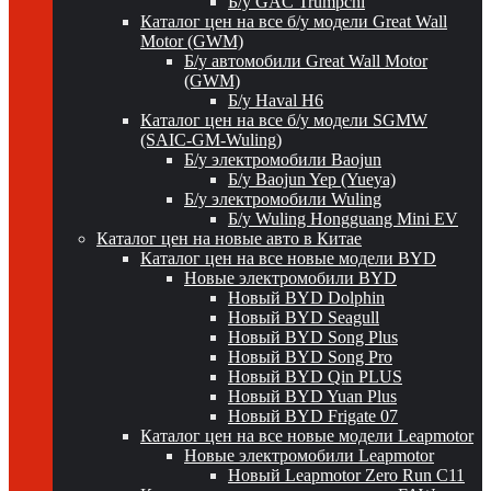
Б/у GAC Trumpchi
Каталог цен на все б/у модели Great Wall
Motor (GWM)
Б/у автомобили Great Wall Motor
(GWM)
Б/у Haval H6
Каталог цен на все б/у модели SGMW
(SAIC-GM-Wuling)
Б/у электромобили Baojun
Б/у Baojun Yep (Yueya)
Б/у электромобили Wuling
Б/у Wuling Hongguang Mini EV
Каталог цен на новые авто в Китае
Каталог цен на все новые модели BYD
Новые электромобили BYD
Новый BYD Dolphin
Новый BYD Seagull
Новый BYD Song Plus
Новый BYD Song Pro
Новый BYD Qin PLUS
Новый BYD Yuan Plus
Новый BYD Frigate 07
Каталог цен на все новые модели Leapmotor
Новые электромобили Leapmotor
Новый Leapmotor Zero Run C11