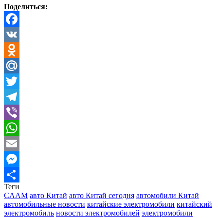
Поделиться:
Facebook
VK
Odnoklassniki
Mail.Ru
Twitter
Telegram
Viber
WhatsApp
Email
Messenger
Теги
Отправить
CAAM
авто Китай
авто Китай сегодня
автомобили Китай
автомобильные новости
китайские электромобили
китайский
электромобиль
новости электромобилей
электромобили