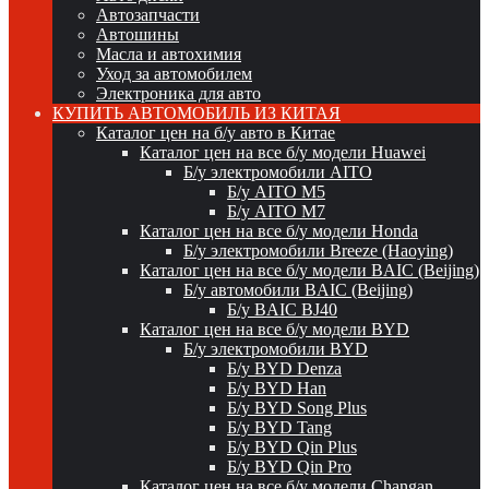
Автозапчасти
Автошины
Масла и автохимия
Уход за автомобилем
Электроника для авто
КУПИТЬ АВТОМОБИЛЬ ИЗ КИТАЯ
Каталог цен на б/у авто в Китае
Каталог цен на все б/у модели Huawei
Б/у электромобили AITO
Б/у AITO M5
Б/у AITO M7
Каталог цен на все б/у модели Honda
Б/у электромобили Breeze (Haoying)
Каталог цен на все б/у модели BAIC (Beijing)
Б/у автомобили BAIC (Beijing)
Б/у BAIC BJ40
Каталог цен на все б/у модели BYD
Б/у электромобили BYD
Б/у BYD Denza
Б/у BYD Han
Б/у BYD Song Plus
Б/у BYD Tang
Б/у BYD Qin Plus
Б/у BYD Qin Pro
Каталог цен на все б/у модели Changan