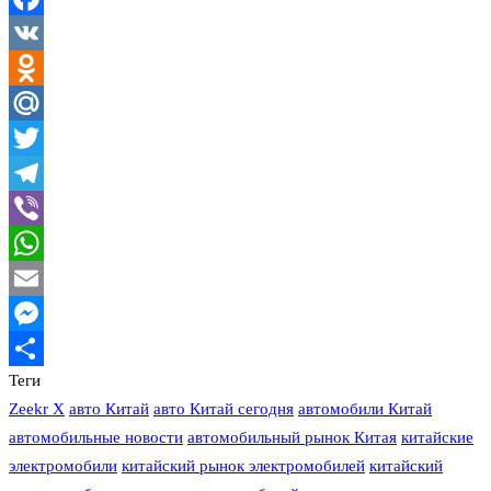
Facebook
VK
Odnoklassniki
Mail.Ru
Twitter
Telegram
Viber
WhatsApp
Email
Messenger
Теги
Отправить
Zeekr X
авто Китай
авто Китай сегодня
автомобили Китай
автомобильные новости
автомобильный рынок Китая
китайские
электромобили
китайский рынок электромобилей
китайский