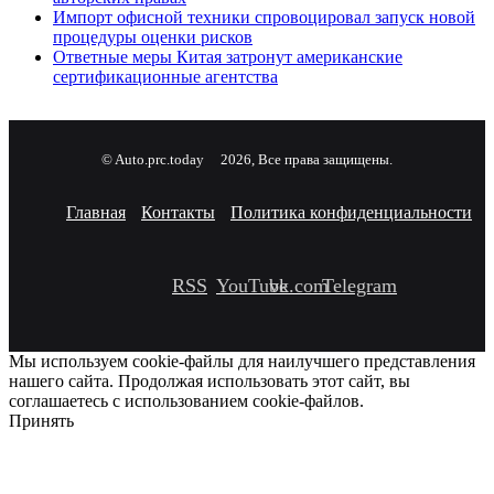
Импорт офисной техники спровоцировал запуск новой
процедуры оценки рисков
Ответные меры Китая затронут американские
сертификационные агентства
© Auto.prc.today
2026, Все права защищены.
Главная
Контакты
Политика конфиденциальности
RSS
YouTube
vk.com
Telegram
Мы используем cookie-файлы для наилучшего представления
нашего сайта. Продолжая использовать этот сайт, вы
соглашаетесь с использованием cookie-файлов.
Принять