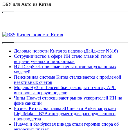
ЭБУ для Авто из Китая
Бизнес новости Китая
Деловые новости Китая за неделю (Дайджест N316)
Сотрудничество в сфере ИИ стало главной темой
встречи ученых и чиновников
ИИ DeepSeek повышает цены после запуска новых
моделей
Пенсионная система Китая сталкивается с проблемой
неактивных счетов
Модель Hy3 от Tencent бьет рекорды по числу API-
вызовов за первую неделю
Чипы Huawei отвоевывают рынок ускорителей ИИ на
фоне санкций
Бизнес Китая: экс-глава 3D-печати Anker запускает
LightMake – B2B-инструмент для распределенного
производства
Huawei и бамбуковая цикада стали героями спора об
авторских правах