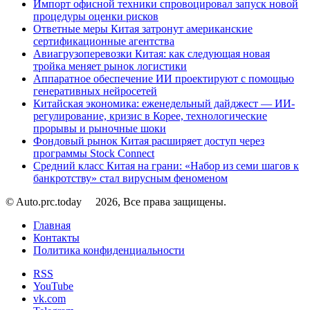
Импорт офисной техники спровоцировал запуск новой
процедуры оценки рисков
Ответные меры Китая затронут американские
сертификационные агентства
Авиагрузоперевозки Китая: как следующая новая
тройка меняет рынок логистики
Аппаратное обеспечение ИИ проектируют с помощью
генеративных нейросетей
Китайская экономика: еженедельный дайджест — ИИ-
регулирование, кризис в Корее, технологические
прорывы и рыночные шоки
Фондовый рынок Китая расширяет доступ через
программы Stock Connect
Средний класс Китая на грани: «Набор из семи шагов к
банкротству» стал вирусным феноменом
© Auto.prc.today
2026, Все права защищены.
Главная
Контакты
Политика конфиденциальности
RSS
YouTube
vk.com