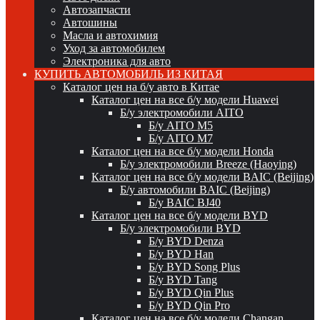
Автозапчасти
Автошины
Масла и автохимия
Уход за автомобилем
Электроника для авто
КУПИТЬ АВТОМОБИЛЬ ИЗ КИТАЯ
Каталог цен на б/у авто в Китае
Каталог цен на все б/у модели Huawei
Б/у электромобили AITO
Б/у AITO M5
Б/у AITO M7
Каталог цен на все б/у модели Honda
Б/у электромобили Breeze (Haoying)
Каталог цен на все б/у модели BAIC (Beijing)
Б/у автомобили BAIC (Beijing)
Б/у BAIC BJ40
Каталог цен на все б/у модели BYD
Б/у электромобили BYD
Б/у BYD Denza
Б/у BYD Han
Б/у BYD Song Plus
Б/у BYD Tang
Б/у BYD Qin Plus
Б/у BYD Qin Pro
Каталог цен на все б/у модели Changan