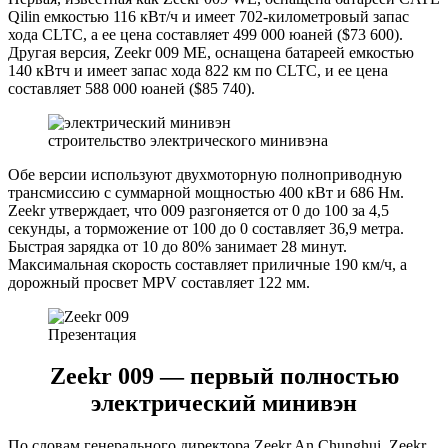
Qilin емкостью 116 кВт/ч и имеет 702-километровый запас
хода CLTC, а ее цена составляет 499 000 юаней ($73 600).
Другая версия, Zeekr 009 ME, оснащена батареей емкостью
140 кВтч и имеет запас хода 822 км по CLTC, и ее цена
составляет 588 000 юаней ($85 740).
строительство электрического минивэна
Обе версии используют двухмоторную полноприводную
трансмиссию с суммарной мощностью 400 кВт и 686 Нм.
Zeekr утверждает, что 009 разгоняется от 0 до 100 за 4,5
секунды, а торможение от 100 до 0 составляет 36,9 метра.
Быстрая зарядка от 10 до 80% занимает 28 минут.
Максимальная скорость составляет приличные 190 км/ч, а
дорожный просвет MPV составляет 122 мм.
Презентация
Zeekr 009 — первый полностью
электрический минивэн
По словам генерального директора Zeekr An Chunghui, Zeekr