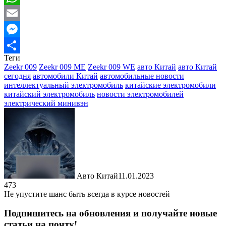
WhatsApp
Email
Messenger
Теги
Отправить
Zeekr 009
Zeekr 009 ME
Zeekr 009 WE
авто Китай
авто Китай
сегодня
автомобили Китай
автомобильные новости
интеллектуальный электромобиль
китайские электромобили
китайский электромобиль
новости электромобилей
электрический минивэн
Авто Китай
11.01.2023
473
Не упустите шанс быть всегда в курсе новостей
Подпишитесь на обновления и получайте новые
статьи на почту!