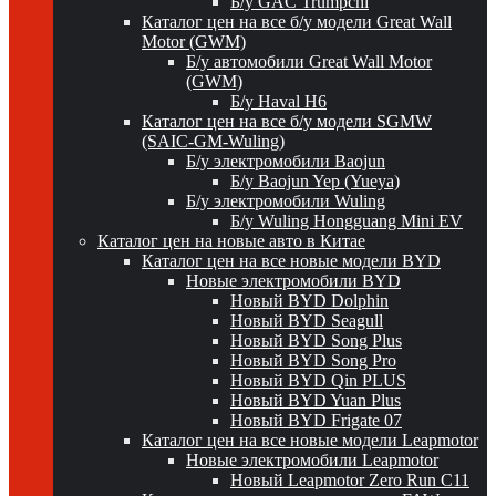
Б/у GAC Trumpchi
Каталог цен на все б/у модели Great Wall
Motor (GWM)
Б/у автомобили Great Wall Motor
(GWM)
Б/у Haval H6
Каталог цен на все б/у модели SGMW
(SAIC-GM-Wuling)
Б/у электромобили Baojun
Б/у Baojun Yep (Yueya)
Б/у электромобили Wuling
Б/у Wuling Hongguang Mini EV
Каталог цен на новые авто в Китае
Каталог цен на все новые модели BYD
Новые электромобили BYD
Новый BYD Dolphin
Новый BYD Seagull
Новый BYD Song Plus
Новый BYD Song Pro
Новый BYD Qin PLUS
Новый BYD Yuan Plus
Новый BYD Frigate 07
Каталог цен на все новые модели Leapmotor
Новые электромобили Leapmotor
Новый Leapmotor Zero Run C11