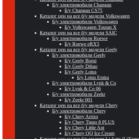
Б/у электромобили Changan
Б/у Changan CS75
Каталог цен на все б/у модели Volkswagen
Б/у электромобили Volkswagen
Б/у Volkswagen Touran X
Каталог цен на все б/у модели SAIC
Б/у электромобили Roewe
Б/у Roewe eRX5
Каталог цен на все б/у модели Geely
Б/у электромобили Geely
Б/у Geely Borui
Б/у Geely Dihao
Б/у Geely Lotus
Б/у Lotus Emira
Б/у электромобили Lynk & Co
Б/у Lynk & Co 06
Б/у электромобили Zeekr
Б/у Zeekr 001
Каталог цен на все б/у модели Chery
Б/у электромобили Chery
Б/у Chery Arrizo
Б/у Chery Tiggo 8 PLUS
Б/у Chery Little Ant
Б/у Chery QQ Ice Cream
Каталог цен на все б/у модели Li Auto (LiXian