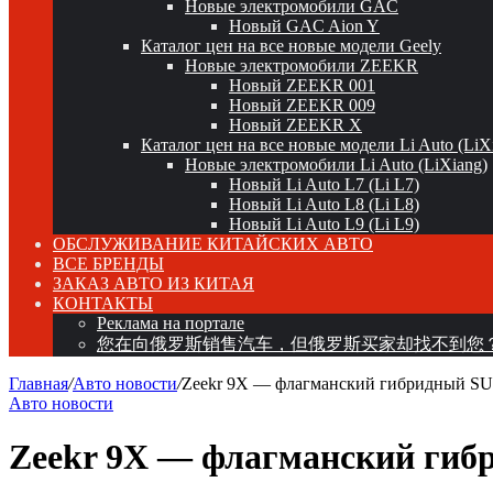
Новые электромобили GAC
Новый GAC Aion Y
Каталог цен на все новые модели Geely
Новые электромобили ZEEKR
Новый ZEEKR 001
Новый ZEEKR 009
Новый ZEEKR X
Каталог цен на все новые модели Li Auto (LiX
Новые электромобили Li Auto (LiXiang)
Новый Li Auto L7 (Li L7)
Новый Li Auto L8 (Li L8)
Новый Li Auto L9 (Li L9)
ОБСЛУЖИВАНИЕ КИТАЙСКИХ АВТО
ВСЕ БРЕНДЫ
ЗАКАЗ АВТО ИЗ КИТАЯ
КОНТАКТЫ
Реклама на портале
您在向俄罗斯销售汽车，但俄罗斯买家却找不到您
Главная
/
Авто новости
/
Zeekr 9X — флагманский гибридный SUV
Авто новости
Zeekr 9X — флагманский гибр