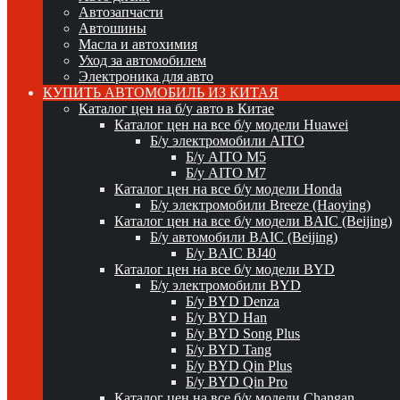
Автозапчасти
Автошины
Масла и автохимия
Уход за автомобилем
Электроника для авто
КУПИТЬ АВТОМОБИЛЬ ИЗ КИТАЯ
Каталог цен на б/у авто в Китае
Каталог цен на все б/у модели Huawei
Б/у электромобили AITO
Б/у AITO M5
Б/у AITO M7
Каталог цен на все б/у модели Honda
Б/у электромобили Breeze (Haoying)
Каталог цен на все б/у модели BAIC (Beijing)
Б/у автомобили BAIC (Beijing)
Б/у BAIC BJ40
Каталог цен на все б/у модели BYD
Б/у электромобили BYD
Б/у BYD Denza
Б/у BYD Han
Б/у BYD Song Plus
Б/у BYD Tang
Б/у BYD Qin Plus
Б/у BYD Qin Pro
Каталог цен на все б/у модели Changan