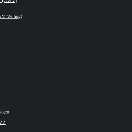
or (GWM)
GM-Wuling)
wagen
OZZ