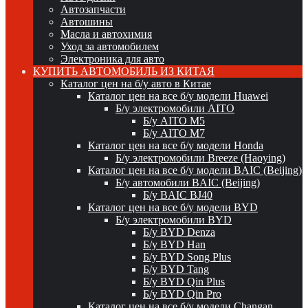
Автозапчасти
Автошины
Масла и автохимия
Уход за автомобилем
Электроника для авто
КУПИТЬ АВТОМОБИЛЬ ИЗ КИТАЯ
Каталог цен на б/у авто в Китае
Каталог цен на все б/у модели Huawei
Б/у электромобили AITO
Б/у AITO M5
Б/у AITO M7
Каталог цен на все б/у модели Honda
Б/у электромобили Breeze (Haoying)
Каталог цен на все б/у модели BAIC (Beijing)
Б/у автомобили BAIC (Beijing)
Б/у BAIC BJ40
Каталог цен на все б/у модели BYD
Б/у электромобили BYD
Б/у BYD Denza
Б/у BYD Han
Б/у BYD Song Plus
Б/у BYD Tang
Б/у BYD Qin Plus
Б/у BYD Qin Pro
Каталог цен на все б/у модели Changan