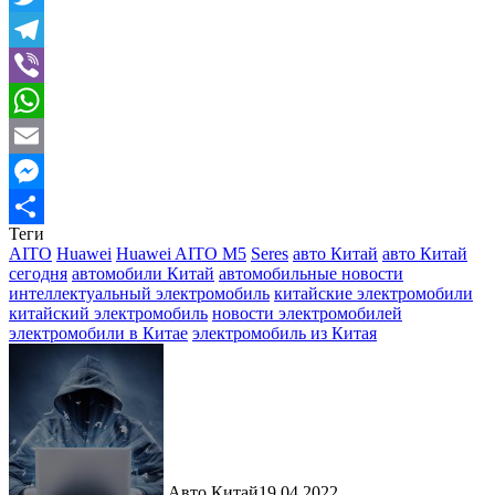
Twitter
Telegram
Viber
WhatsApp
Email
Messenger
Теги
Отправить
AITO
Huawei
Huawei AITO M5
Seres
авто Китай
авто Китай
сегодня
автомобили Китай
автомобильные новости
интеллектуальный электромобиль
китайские электромобили
китайский электромобиль
новости электромобилей
электромобили в Китае
электромобиль из Китая
Авто Китай
19.04.2022