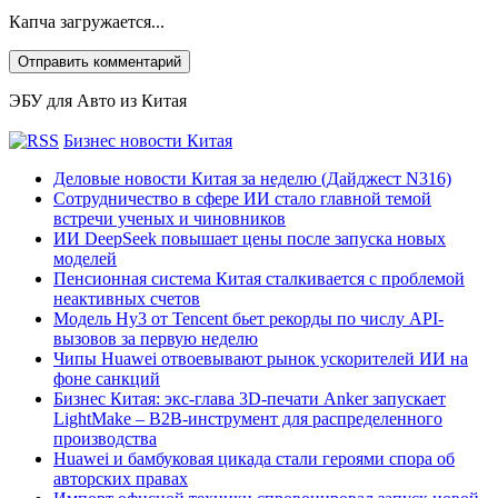
Капча загружается...
ЭБУ для Авто из Китая
Бизнес новости Китая
Деловые новости Китая за неделю (Дайджест N316)
Сотрудничество в сфере ИИ стало главной темой
встречи ученых и чиновников
ИИ DeepSeek повышает цены после запуска новых
моделей
Пенсионная система Китая сталкивается с проблемой
неактивных счетов
Модель Hy3 от Tencent бьет рекорды по числу API-
вызовов за первую неделю
Чипы Huawei отвоевывают рынок ускорителей ИИ на
фоне санкций
Бизнес Китая: экс-глава 3D-печати Anker запускает
LightMake – B2B-инструмент для распределенного
производства
Huawei и бамбуковая цикада стали героями спора об
авторских правах