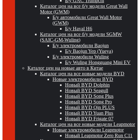
Б/у GAC Trumpchi
Каталог цен на все б/у модели Great Wall
Motor (GWM)
Б/у автомобили Great Wall Motor
(GWM)
Б/у Haval H6
Каталог цен на все б/у модели SGMW
(SAIC-GM-Wuling)
Б/у электромобили Baojun
Б/у Baojun Yep (Yueya)
Б/у электромобили Wuling
Б/у Wuling Hongguang Mini EV
Каталог цен на новые авто в Китае
Каталог цен на все новые модели BYD
Новые электромобили BYD
Новый BYD Dolphin
Новый BYD Seagull
Новый BYD Song Plus
Новый BYD Song Pro
Новый BYD Qin PLUS
Новый BYD Yuan Plus
Новый BYD Frigate 07
Каталог цен на все новые модели Leapmotor
Новые электромобили Leapmotor
Новый Leapmotor Zero Run C11