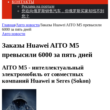
КОНТАКТЫ
Реклама на портале
您在向俄罗斯销售汽车，但俄罗斯买家却找不到
您？
Главная
/
Авто новости
/
Заказы Huawei AITO M5 превысили
6000 за пять дней
Авто новости
Заказы Huawei AITO M5
превысили 6000 за пять дней
AITO M5 - интеллектуальный
электромобиль от совместных
компаний Huawei и Seres (Sokon)