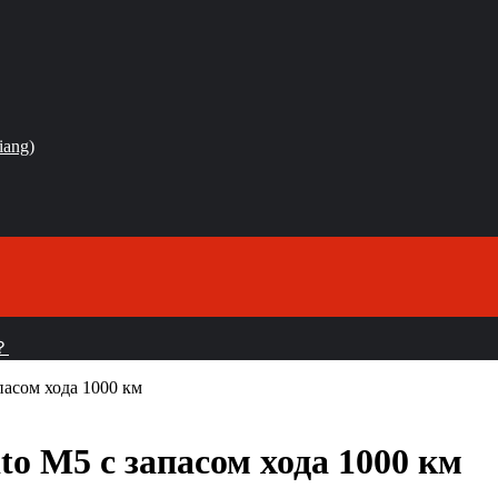
iang)
？
пасом хода 1000 км
to M5 с запасом хода 1000 км