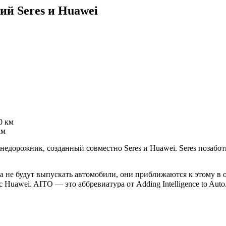
й Seres и Huawei
км
орожник, созданный совместно Seres и Huawei. Seres позаботи
а не будут выпускать автомобили, они приближаются к этому в о
Huawei. AITO — это аббревиатура от Adding Intelligence to Au