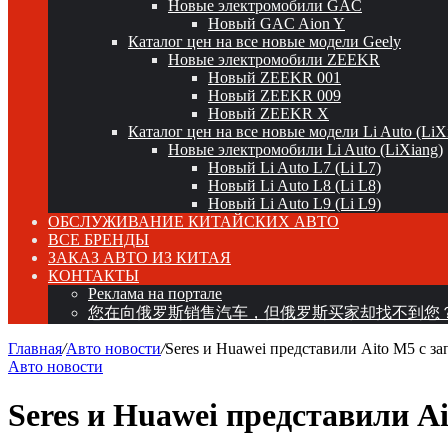
Новые электромобили GAC
Новый GAC Aion Y
Каталог цен на все новые модели Geely
Новые электромобили ZEEKR
Новый ZEEKR 001
Новый ZEEKR 009
Новый ZEEKR X
Каталог цен на все новые модели Li Auto (LiX
Новые электромобили Li Auto (LiXiang)
Новый Li Auto L7 (Li L7)
Новый Li Auto L8 (Li L8)
Новый Li Auto L9 (Li L9)
ОБСЛУЖИВАНИЕ КИТАЙСКИХ АВТО
ВСЕ БРЕНДЫ
ЗАКАЗ АВТО ИЗ КИТАЯ
КОНТАКТЫ
Реклама на портале
您在向俄罗斯销售汽车，但俄罗斯买家却找不到您
Главная
/
Авто новости
/
Seres и Huawei представили Aito M5 с за
Авто новости
Seres и Huawei представили Ai