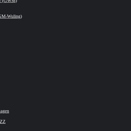
or (GWM)
GM-Wuling)
wagen
OZZ