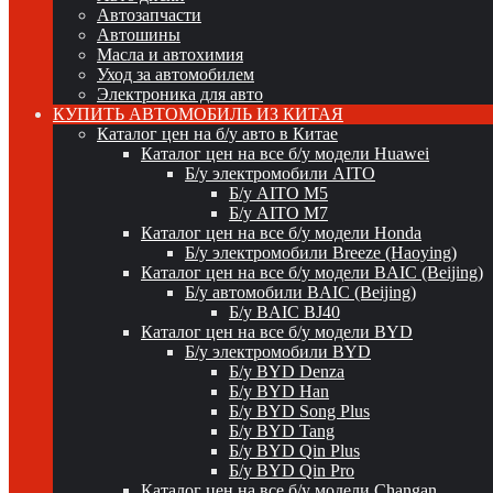
Автозапчасти
Автошины
Масла и автохимия
Уход за автомобилем
Электроника для авто
КУПИТЬ АВТОМОБИЛЬ ИЗ КИТАЯ
Каталог цен на б/у авто в Китае
Каталог цен на все б/у модели Huawei
Б/у электромобили AITO
Б/у AITO M5
Б/у AITO M7
Каталог цен на все б/у модели Honda
Б/у электромобили Breeze (Haoying)
Каталог цен на все б/у модели BAIC (Beijing)
Б/у автомобили BAIC (Beijing)
Б/у BAIC BJ40
Каталог цен на все б/у модели BYD
Б/у электромобили BYD
Б/у BYD Denza
Б/у BYD Han
Б/у BYD Song Plus
Б/у BYD Tang
Б/у BYD Qin Plus
Б/у BYD Qin Pro
Каталог цен на все б/у модели Changan