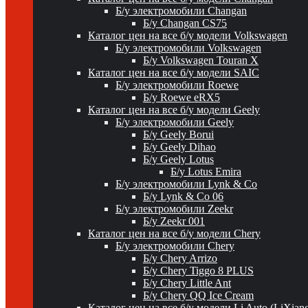
Б/у электромобили Changan
Б/у Changan CS75
Каталог цен на все б/у модели Volkswagen
Б/у электромобили Volkswagen
Б/у Volkswagen Touran X
Каталог цен на все б/у модели SAIC
Б/у электромобили Roewe
Б/у Roewe eRX5
Каталог цен на все б/у модели Geely
Б/у электромобили Geely
Б/у Geely Borui
Б/у Geely Dihao
Б/у Geely Lotus
Б/у Lotus Emira
Б/у электромобили Lynk & Co
Б/у Lynk & Co 06
Б/у электромобили Zeekr
Б/у Zeekr 001
Каталог цен на все б/у модели Chery
Б/у электромобили Chery
Б/у Chery Arrizo
Б/у Chery Tiggo 8 PLUS
Б/у Chery Little Ant
Б/у Chery QQ Ice Cream
Каталог цен на все б/у модели Li Auto (LiXian