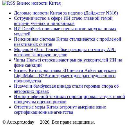
Бизнес новости Китая
Деловые новости Китая за неделю (Дайджест N316)
Сотрудничество в сфере ИИ стало главной темой
встречи ученых и чиновников
ИИ DeepSeek повышает цены после запуска новых
моделей
Пенсионная система Китая сталкивается с проблемой
неактивных счетов
Модель Hy3 от Tencent бьет рекорды по числу API-
вызовов за первую неделю
Чипы Huawei отвоевывают рынок ускорителей ИИ на
фоне санкций
Бизнес Китая: экс-глава 3D-печати Anker запускает
LightMake – B2B-инструмент для распределенного
производства
Huawei и бамбуковая цикада стали героями спора об
авторских правах
Импорт офисной техники спровоцировал запуск новой
процедуры оценки рисков
Ответные меры Китая затронут американские
сертификационные агентства
© Auto.prc.today
2026, Все права защищены.