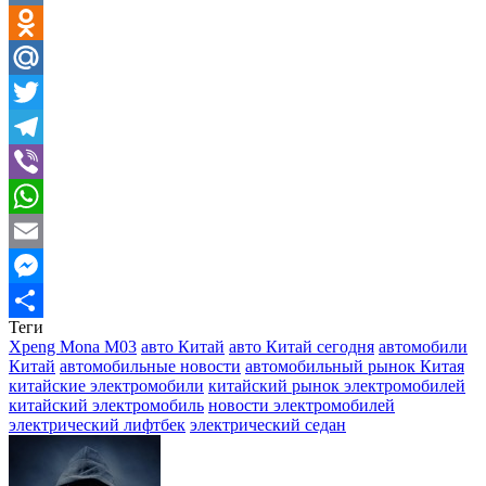
VK
Odnoklassniki
Mail.Ru
Twitter
Telegram
Viber
WhatsApp
Email
Messenger
Теги
Отправить
Xpeng Mona M03
авто Китай
авто Китай сегодня
автомобили
Китай
автомобильные новости
автомобильный рынок Китая
китайские электромобили
китайский рынок электромобилей
китайский электромобиль
новости электромобилей
электрический лифтбек
электрический седан