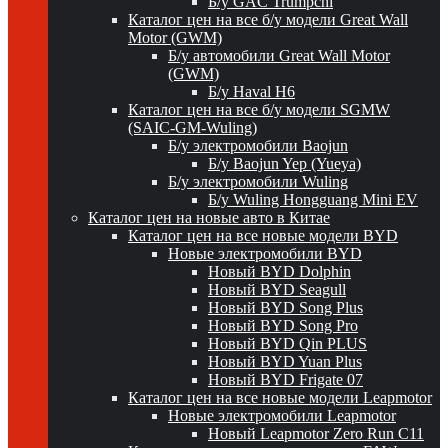
Б/у GAC Trumpchi
Каталог цен на все б/у модели Great Wall
Motor (GWM)
Б/у автомобили Great Wall Motor
(GWM)
Б/у Haval H6
Каталог цен на все б/у модели SGMW
(SAIC-GM-Wuling)
Б/у электромобили Baojun
Б/у Baojun Yep (Yueya)
Б/у электромобили Wuling
Б/у Wuling Hongguang Mini EV
Каталог цен на новые авто в Китае
Каталог цен на все новые модели BYD
Новые электромобили BYD
Новый BYD Dolphin
Новый BYD Seagull
Новый BYD Song Plus
Новый BYD Song Pro
Новый BYD Qin PLUS
Новый BYD Yuan Plus
Новый BYD Frigate 07
Каталог цен на все новые модели Leapmotor
Новые электромобили Leapmotor
Новый Leapmotor Zero Run C11