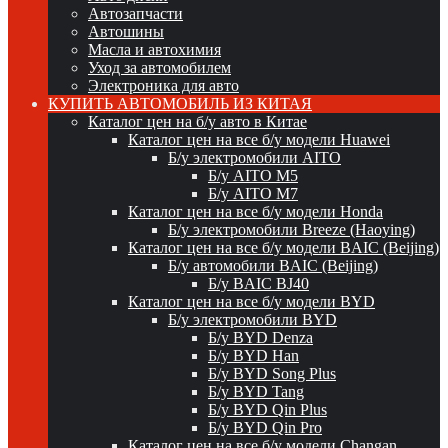
Автозапчасти
Автошины
Масла и автохимия
Уход за автомобилем
Электроника для авто
КУПИТЬ АВТОМОБИЛЬ ИЗ КИТАЯ
Каталог цен на б/у авто в Китае
Каталог цен на все б/у модели Huawei
Б/у электромобили AITO
Б/у AITO M5
Б/у AITO M7
Каталог цен на все б/у модели Honda
Б/у электромобили Breeze (Haoying)
Каталог цен на все б/у модели BAIC (Beijing)
Б/у автомобили BAIC (Beijing)
Б/у BAIC BJ40
Каталог цен на все б/у модели BYD
Б/у электромобили BYD
Б/у BYD Denza
Б/у BYD Han
Б/у BYD Song Plus
Б/у BYD Tang
Б/у BYD Qin Plus
Б/у BYD Qin Pro
Каталог цен на все б/у модели Changan