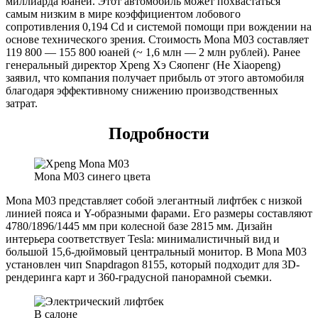
миллиарда юаней. Этот автомобиль может похвастаться
самым низким в мире коэффициентом лобового
сопротивления 0,194 Cd и системой помощи при вождении на
основе технического зрения. Стоимость Mona M03 составляет
119 800 — 155 800 юаней (~ 1,6 млн — 2 млн рублей). Ранее
генеральный директор Xpeng Хэ Сяопенг (He Xiaopeng)
заявил, что компания получает прибыль от этого автомобиля
благодаря эффективному снижению производственных
затрат.
Подробности
Mona M03 синего цвета
Mona M03 представляет собой элегантный лифтбек с низкой
линией пояса и Y-образными фарами. Его размеры составляют
4780/1896/1445 мм при колесной базе 2815 мм. Дизайн
интерьера соответствует Tesla: минималистичный вид и
большой 15,6-дюймовый центральный монитор. В Mona M03
установлен чип Snapdragon 8155, который подходит для 3D-
рендеринга карт и 360-градусной панорамной съемки.
В салоне