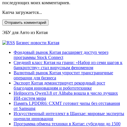
последующих моих комментариев.
Капча загружается...
ЭБУ для Авто из Китая
Бизнес новости Китая
Фондовый рынок Китая расширяет доступ через
программы Stock Connect
Средний класс Китая на грани: «Набор из семи шагов к
банкротству» стал вирусным феноменом
Валютный рынок Китая упростит трансграничные
операции для бизнеса
Экспорт Китая демонстрирует рекордный рост
благодаря инновациям и робототехнике
Нейросеть Qwen3.8 от Alibaba вошла в число лучших
ИИ-систем мира
Память LPDDR6: CXMT готовит чипы без отставания
от Samsung
Искусственный интеллект в Шанхае: мировые эксперты
оценили инновации
Программа обмена техники в Китае: субсидии до 1500