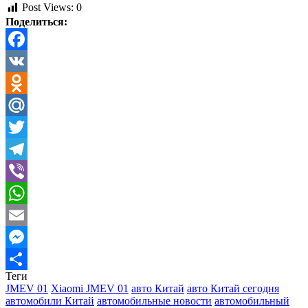
Post Views:
0
Поделиться:
Facebook
VK
Odnoklassniki
Mail.Ru
Twitter
Telegram
Viber
WhatsApp
Email
Messenger
Теги
Отправить
JMEV 01
Xiaomi JMEV 01
авто Китай
авто Китай сегодня
автомобили Китай
автомобильные новости
автомобильный