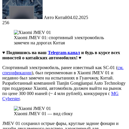
Авто Китай
04.02.2025
256
Xiaomi JMEV 01: спортивный электромобиль
замечен на дорогах Китая
♥ Подпишись на наш
Telegram-канал
и будь в курсе всех
новостей о китайских автомобилях!
♥
Спортивный электромобиль, ранее известный как SC-01 (
см.
спецификации
), был переименован в Xiaomi JMEV 01 и
недавно был замечен на испытаниях в Гуанчжоу, Китай.
Разработанный компанией Tianjin Gongjianpai Auto Technology
при поддержке Xiaomi, автомобиль должен выйти на рынок
по цене 300 000 юаней (~ 4 млн рублей), конкурируя с
MG
Cyberster
.
Xiaomi JMEV 01 — вид сбоку
JMEV 01 сохранил острые фары, круглые задние фонари и
дизайн двухдверного родстера, характерный для