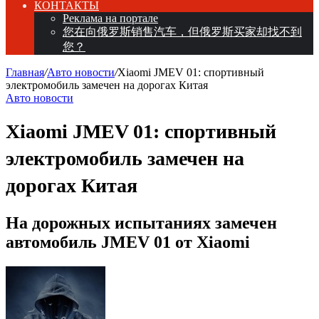
КОНТАКТЫ
Реклама на портале
您在向俄罗斯销售汽车，但俄罗斯买家却找不到
您？
Главная
/
Авто новости
/
Xiaomi JMEV 01: спортивный
электромобиль замечен на дорогах Китая
Авто новости
Xiaomi JMEV 01: спортивный
электромобиль замечен на
дорогах Китая
На дорожных испытаниях замечен
автомобиль JMEV 01 от Xiaomi