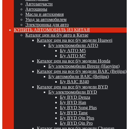
Автозапчасти
Автошины
Масла и автохимия
Уход за автомобилем
Электроника для авто
КУПИТЬ АВТОМОБИЛЬ ИЗ КИТАЯ
Каталог цен на б/у авто в Китае
Каталог цен на все б/у модели Huawei
Б/у электромобили AITO
Б/у AITO M5
Б/у AITO M7
Каталог цен на все б/у модели Honda
Б/у электромобили Breeze (Haoying)
Каталог цен на все б/у модели BAIC (Beijing)
Б/у автомобили BAIC (Beijing)
Б/у BAIC BJ40
Каталог цен на все б/у модели BYD
Б/у электромобили BYD
Б/у BYD Denza
Б/у BYD Han
Б/у BYD Song Plus
Б/у BYD Tang
Б/у BYD Qin Plus
Б/у BYD Qin Pro
Каталог цен на все б/у модели Changan