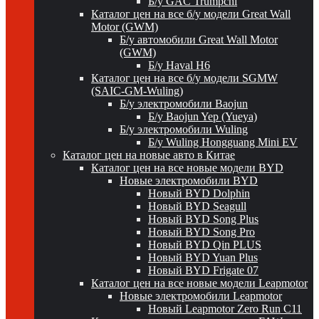
Б/у GAC Trumpchi
Каталог цен на все б/у модели Great Wall
Motor (GWM)
Б/у автомобили Great Wall Motor
(GWM)
Б/у Haval H6
Каталог цен на все б/у модели SGMW
(SAIC-GM-Wuling)
Б/у электромобили Baojun
Б/у Baojun Yep (Yueya)
Б/у электромобили Wuling
Б/у Wuling Hongguang Mini EV
Каталог цен на новые авто в Китае
Каталог цен на все новые модели BYD
Новые электромобили BYD
Новый BYD Dolphin
Новый BYD Seagull
Новый BYD Song Plus
Новый BYD Song Pro
Новый BYD Qin PLUS
Новый BYD Yuan Plus
Новый BYD Frigate 07
Каталог цен на все новые модели Leapmotor
Новые электромобили Leapmotor
Новый Leapmotor Zero Run C11