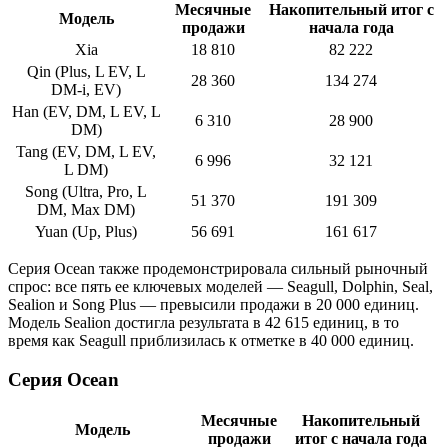
Месячные
Накопительный итог с
Модель
продажи
начала года
Xia
18 810
82 222
Qin (Plus, L EV, L
28 360
134 274
DM-i, EV)
Han (EV, DM, L EV, L
6 310
28 900
DM)
Tang (EV, DM, L EV,
6 996
32 121
L DM)
Song (Ultra, Pro, L
51 370
191 309
DM, Max DM)
Yuan (Up, Plus)
56 691
161 617
Серия Ocean также продемонстрировала сильный рыночный
спрос: все пять ее ключевых моделей — Seagull, Dolphin, Seal,
Sealion и Song Plus — превысили продажи в 20 000 единиц.
Модель Sealion достигла результата в 42 615 единиц, в то
время как Seagull приблизилась к отметке в 40 000 единиц.
Серия Ocean
Месячные
Накопительный
Модель
продажи
итог с начала года