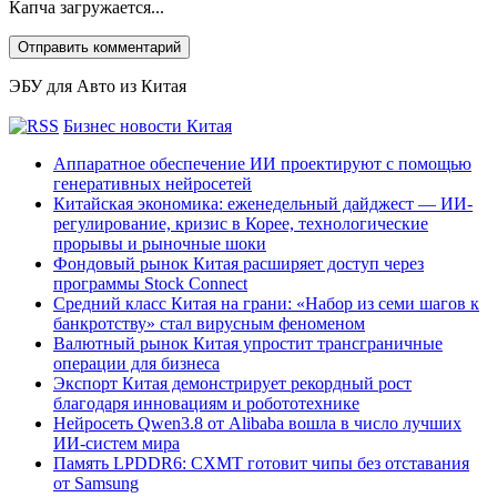
Капча загружается...
ЭБУ для Авто из Китая
Бизнес новости Китая
Аппаратное обеспечение ИИ проектируют с помощью
генеративных нейросетей
Китайская экономика: еженедельный дайджест — ИИ-
регулирование, кризис в Корее, технологические
прорывы и рыночные шоки
Фондовый рынок Китая расширяет доступ через
программы Stock Connect
Средний класс Китая на грани: «Набор из семи шагов к
банкротству» стал вирусным феноменом
Валютный рынок Китая упростит трансграничные
операции для бизнеса
Экспорт Китая демонстрирует рекордный рост
благодаря инновациям и робототехнике
Нейросеть Qwen3.8 от Alibaba вошла в число лучших
ИИ-систем мира
Память LPDDR6: CXMT готовит чипы без отставания
от Samsung