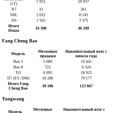
5 952
10 937
GT)
N7
33
261
N8L
2 032
8 145
N9
1 565
3 375
Итого
16 308
46 189
Denza
Fang Cheng Bao
Месячные
Накопительный итог с
Модель
продажи
начала года
Bao 5
5 089
19 441
Bao 8
722
6 324
Ti3
6 095
18 925
Ti7 (EV, DM)
18 280
79 177
Итого Fang
30 186
123 867
Cheng Bao
Yangwang
Месячные
Накопительный итог с
Модель