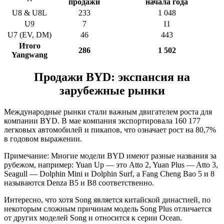
продажи
начала года
U8 & U8L
233
1 048
U9
7
11
U7 (EV, DM)
46
443
Итого
286
1 502
Yangwang
Продажи BYD: экспансия на
зарубежные рынки
Международные рынки стали важным двигателем роста для
компании BYD. В мае компания экспортировала 160 177
легковых автомобилей и пикапов, что означает рост на 80,7%
в годовом выражении.
Примечание: Многие модели BYD имеют разные названия за
рубежом, например: Yuan Up — это Atto 2, Yuan Plus — Atto 3,
Seagull — Dolphin Mini и Dolphin Surf, а Fang Cheng Bao 5 и 8
называются Denza B5 и B8 соответственно.
Интересно, что хотя Song является китайской династией, по
некоторым сложным причинам модель Song Plus отличается
от других моделей Song и относится к серии Ocean.