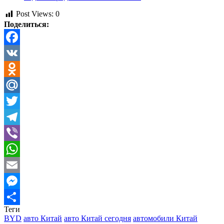
Post Views:
0
Поделиться:
Facebook
VK
Odnoklassniki
Mail.Ru
Twitter
Telegram
Viber
WhatsApp
Email
Messenger
Теги
Отправить
BYD
авто Китай
авто Китай сегодня
автомобили Китай