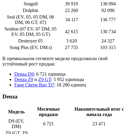
Seagull
39 919
138 094
Dolphin
22 260
92 096
Seal (EV, 05, 05 DM, 06
34 117
136 777
DM, 06 GT, 07)
Sealion (07 EV, 07 DM, 05
42 615
130 734
EV, 05 DM, 05 GT)
Destroyer 05
3 620
24 327
Song Plus (EV, DM-i)
27 755
103 315
В премиальном сегменте модели продолжили свой
устойчивый рост продаж:
Denza D9
: 6 721 единица
Denza Z9
и
Z9 GT
: 5 952 единицы
Fang Cheng Bao Ti7
: 18 280 единиц
Denza
Месячные
Накопительный итог с
Модель
продажи
начала года
D9 (EV,
6 721
23 471
DM)
Z9 (GT, Z9