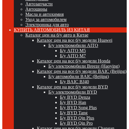
Автозапчасти
Автошины
Масла и автохимия
Уход за автомобилем
Электроника для авто
КУПИТЬ АВТОМОБИЛЬ ИЗ КИТАЯ
Каталог цен на б/у авто в Китае
Каталог цен на все б/у модели Huawei
Б/у электромобили AITO
Б/у AITO M5
Б/у AITO M7
Каталог цен на все б/у модели Honda
Б/у электромобили Breeze (Haoying)
Каталог цен на все б/у модели BAIC (Beijing)
Б/у автомобили BAIC (Beijing)
Б/у BAIC BJ40
Каталог цен на все б/у модели BYD
Б/у электромобили BYD
Б/у BYD Denza
Б/у BYD Han
Б/у BYD Song Plus
Б/у BYD Tang
Б/у BYD Qin Plus
Б/у BYD Qin Pro
Каталог цен на все б/у модели Changan