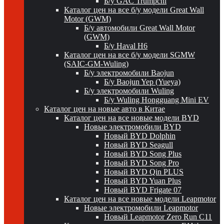
Б/у GAC Trumpchi
Каталог цен на все б/у модели Great Wall
Motor (GWM)
Б/у автомобили Great Wall Motor
(GWM)
Б/у Haval H6
Каталог цен на все б/у модели SGMW
(SAIC-GM-Wuling)
Б/у электромобили Baojun
Б/у Baojun Yep (Yueya)
Б/у электромобили Wuling
Б/у Wuling Hongguang Mini EV
Каталог цен на новые авто в Китае
Каталог цен на все новые модели BYD
Новые электромобили BYD
Новый BYD Dolphin
Новый BYD Seagull
Новый BYD Song Plus
Новый BYD Song Pro
Новый BYD Qin PLUS
Новый BYD Yuan Plus
Новый BYD Frigate 07
Каталог цен на все новые модели Leapmotor
Новые электромобили Leapmotor
Новый Leapmotor Zero Run C11