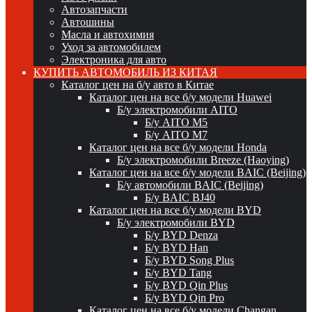
Автозапчасти
Автошины
Масла и автохимия
Уход за автомобилем
Электроника для авто
КУПИТЬ АВТОМОБИЛЬ ИЗ КИТАЯ
Каталог цен на б/у авто в Китае
Каталог цен на все б/у модели Huawei
Б/у электромобили AITO
Б/у AITO M5
Б/у AITO M7
Каталог цен на все б/у модели Honda
Б/у электромобили Breeze (Haoying)
Каталог цен на все б/у модели BAIC (Beijing)
Б/у автомобили BAIC (Beijing)
Б/у BAIC BJ40
Каталог цен на все б/у модели BYD
Б/у электромобили BYD
Б/у BYD Denza
Б/у BYD Han
Б/у BYD Song Plus
Б/у BYD Tang
Б/у BYD Qin Plus
Б/у BYD Qin Pro
Каталог цен на все б/у модели Changan