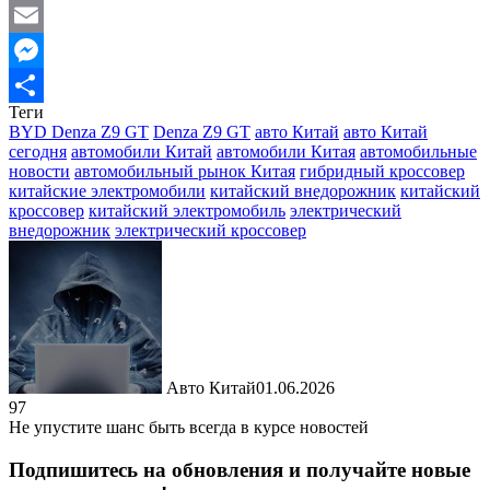
WhatsApp
Email
Messenger
Теги
Отправить
BYD Denza Z9 GT
Denza Z9 GT
авто Китай
авто Китай
сегодня
автомобили Китай
автомобили Китая
автомобильные
новости
автомобильный рынок Китая
гибридный кроссовер
китайские электромобили
китайский внедорожник
китайский
кроссовер
китайский электромобиль
электрический
внедорожник
электрический кроссовер
Авто Китай
01.06.2026
97
Не упустите шанс быть всегда в курсе новостей
Подпишитесь на обновления и получайте новые