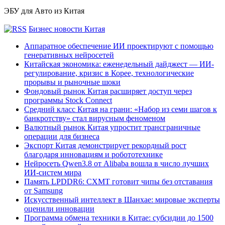
ЭБУ для Авто из Китая
Бизнес новости Китая
Аппаратное обеспечение ИИ проектируют с помощью
генеративных нейросетей
Китайская экономика: еженедельный дайджест — ИИ-
регулирование, кризис в Корее, технологические
прорывы и рыночные шоки
Фондовый рынок Китая расширяет доступ через
программы Stock Connect
Средний класс Китая на грани: «Набор из семи шагов к
банкротству» стал вирусным феноменом
Валютный рынок Китая упростит трансграничные
операции для бизнеса
Экспорт Китая демонстрирует рекордный рост
благодаря инновациям и робототехнике
Нейросеть Qwen3.8 от Alibaba вошла в число лучших
ИИ-систем мира
Память LPDDR6: CXMT готовит чипы без отставания
от Samsung
Искусственный интеллект в Шанхае: мировые эксперты
оценили инновации
Программа обмена техники в Китае: субсидии до 1500