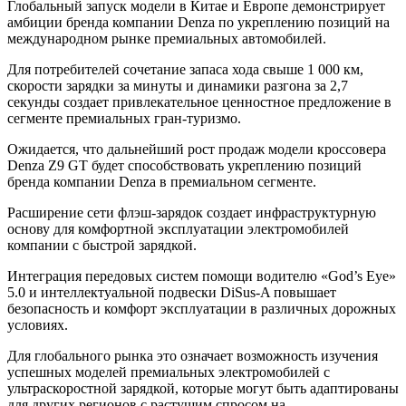
Глобальный запуск модели в Китае и Европе демонстрирует
амбиции бренда компании Denza по укреплению позиций на
международном рынке премиальных автомобилей.
Для потребителей сочетание запаса хода свыше 1 000 км,
скорости зарядки за минуты и динамики разгона за 2,7
секунды создает привлекательное ценностное предложение в
сегменте премиальных гран-туризмо.
Ожидается, что дальнейший рост продаж модели кроссовера
Denza Z9 GT будет способствовать укреплению позиций
бренда компании Denza в премиальном сегменте.
Расширение сети флэш-зарядок создает инфраструктурную
основу для комфортной эксплуатации электромобилей
компании с быстрой зарядкой.
Интеграция передовых систем помощи водителю «God’s Eye»
5.0 и интеллектуальной подвески DiSus-A повышает
безопасность и комфорт эксплуатации в различных дорожных
условиях.
Для глобального рынка это означает возможность изучения
успешных моделей премиальных электромобилей с
ультраскоростной зарядкой, которые могут быть адаптированы
для других регионов с растущим спросом на