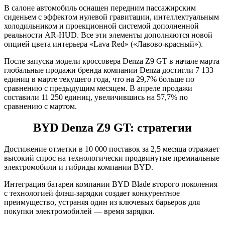
В салоне автомобиль оснащен передним пассажирским
сиденьем с эффектом нулевой гравитации, интеллектуальным
холодильником и проекционной системой дополненной
реальности AR-HUD. Все эти элементы дополняются новой
опцией цвета интерьера «Lava Red» («Лавово-красный»).
После запуска модели кроссовера Denza Z9 GT в начале марта
глобальные продажи бренда компании Denza достигли 7 133
единиц в марте текущего года, что на 29,7% больше по
сравнению с предыдущим месяцем. В апреле продажи
составили 11 250 единиц, увеличившись на 57,7% по
сравнению с мартом.
BYD Denza Z9 GT: стратегии
Достижение отметки в 10 000 поставок за 2,5 месяца отражает
высокий спрос на технологически продвинутые премиальные
электромобили и гибриды компании BYD.
Интеграция батареи компании BYD Blade второго поколения
с технологией флэш-зарядки создает конкурентное
преимущество, устраняя один из ключевых барьеров для
покупки электромобилей — время зарядки.