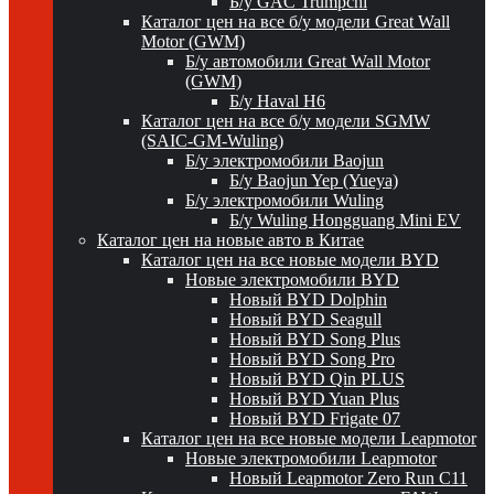
Б/у GAC Trumpchi
Каталог цен на все б/у модели Great Wall
Motor (GWM)
Б/у автомобили Great Wall Motor
(GWM)
Б/у Haval H6
Каталог цен на все б/у модели SGMW
(SAIC-GM-Wuling)
Б/у электромобили Baojun
Б/у Baojun Yep (Yueya)
Б/у электромобили Wuling
Б/у Wuling Hongguang Mini EV
Каталог цен на новые авто в Китае
Каталог цен на все новые модели BYD
Новые электромобили BYD
Новый BYD Dolphin
Новый BYD Seagull
Новый BYD Song Plus
Новый BYD Song Pro
Новый BYD Qin PLUS
Новый BYD Yuan Plus
Новый BYD Frigate 07
Каталог цен на все новые модели Leapmotor
Новые электромобили Leapmotor
Новый Leapmotor Zero Run C11