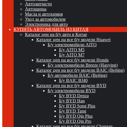
Автозапчасти
Автошины
Масла и автохимия
Уход за автомобилем
Электроника для авто
КУПИТЬ АВТОМОБИЛЬ ИЗ КИТАЯ
Каталог цен на б/у авто в Китае
Каталог цен на все б/у модели Huawei
Б/у электромобили AITO
Б/у AITO M5
Б/у AITO M7
Каталог цен на все б/у модели Honda
Б/у электромобили Breeze (Haoying)
Каталог цен на все б/у модели BAIC (Beijing)
Б/у автомобили BAIC (Beijing)
Б/у BAIC BJ40
Каталог цен на все б/у модели BYD
Б/у электромобили BYD
Б/у BYD Denza
Б/у BYD Han
Б/у BYD Song Plus
Б/у BYD Tang
Б/у BYD Qin Plus
Б/у BYD Qin Pro
Каталог цен на все б/у модели Changan