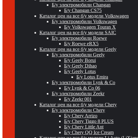
Б/у электромобили Changan
Б/у Changan CS75
Каталог цен на все б/у модели Volkswagen
Б/у электромобили Volkswagen
Б/у Volkswagen Touran X
Каталог цен на все б/у модели SAIC
Б/у электромобили Roewe
Б/у Roewe eRX5
Каталог цен на все б/у модели Geely
Б/у электромобили Geely
Б/у Geely Borui
Б/у Geely Dihao
Б/у Geely Lotus
Б/у Lotus Emira
Б/у электромобили Lynk & Co
Б/у Lynk & Co 06
Б/у электромобили Zeekr
Б/у Zeekr 001
Каталог цен на все б/у модели Chery
Б/у электромобили Chery
Б/у Chery Arrizo
Б/у Chery Tiggo 8 PLUS
Б/у Chery Little Ant
Б/у Chery QQ Ice Cream
Каталог цен на все б/у модели Li Auto (LiXian