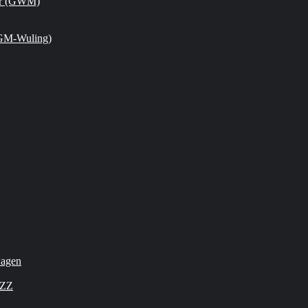
or (GWM)
GM-Wuling)
wagen
OZZ