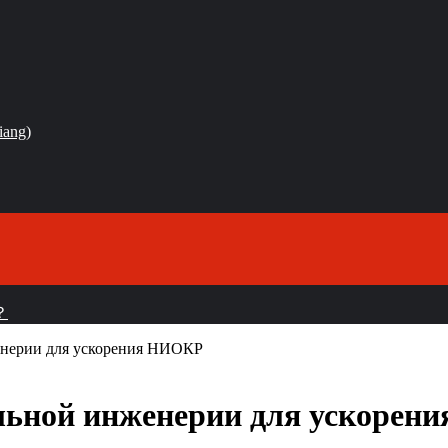
iang)
？
енерии для ускорения НИОКР
ильной инженерии для ускоре