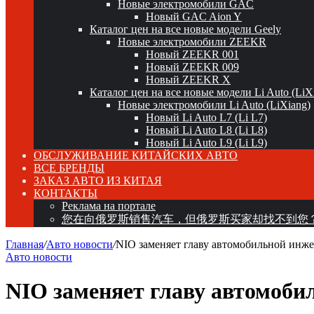
Новые электромобили GAC
Новый GAC Aion Y
Каталог цен на все новые модели Geely
Новые электромобили ZEEKR
Новый ZEEKR 001
Новый ZEEKR 009
Новый ZEEKR X
Каталог цен на все новые модели Li Auto (LiX
Новые электромобили Li Auto (LiXiang)
Новый Li Auto L7 (Li L7)
Новый Li Auto L8 (Li L8)
Новый Li Auto L9 (Li L9)
ОБСЛУЖИВАНИЕ КИТАЙСКИХ АВТО
ВСЕ БРЕНДЫ
ЗАКАЗ АВТО ИЗ КИТАЯ
КОНТАКТЫ
Реклама на портале
您在向俄罗斯销售汽车，但俄罗斯买家却找不到您
Главная
/
Авто новости
/
NIO заменяет главу автомобильной инж
Авто новости
NIO заменяет главу автомоб