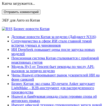
Капча загружается...
ЭБУ для Авто из Китая
Бизнес новости Китая
Деловые новости Китая за неделю (Дайджест N316)
Сотрудничество в сфере ИИ стало главной темой
встречи ученых и чиновников
ИИ DeepSeek повышает цены после запуска новых
моделей
Пенсионная система Китая сталкивается с проблемой
неактивных счетов
Модель Hy3 от Tencent бьет рекорды по числу API-
вызовов за первую неделю
Чипы Huawei отвоевывают рынок ускорителей ИИ на
фоне санкций
Бизнес Китая: экс-глава 3D-печати Anker запускает
LightMake – B2B-инструмент для распределенного
производства
Huawei и бамбуковая цикада стали героями спора об
авторских правах
Импорт офисной техники спровоцировал запуск новой