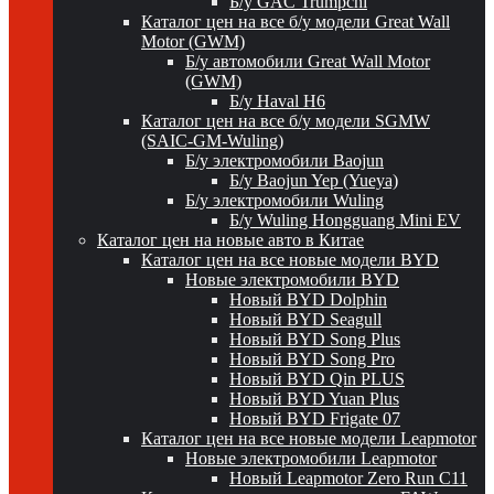
Б/у GAC Trumpchi
Каталог цен на все б/у модели Great Wall
Motor (GWM)
Б/у автомобили Great Wall Motor
(GWM)
Б/у Haval H6
Каталог цен на все б/у модели SGMW
(SAIC-GM-Wuling)
Б/у электромобили Baojun
Б/у Baojun Yep (Yueya)
Б/у электромобили Wuling
Б/у Wuling Hongguang Mini EV
Каталог цен на новые авто в Китае
Каталог цен на все новые модели BYD
Новые электромобили BYD
Новый BYD Dolphin
Новый BYD Seagull
Новый BYD Song Plus
Новый BYD Song Pro
Новый BYD Qin PLUS
Новый BYD Yuan Plus
Новый BYD Frigate 07
Каталог цен на все новые модели Leapmotor
Новые электромобили Leapmotor
Новый Leapmotor Zero Run C11