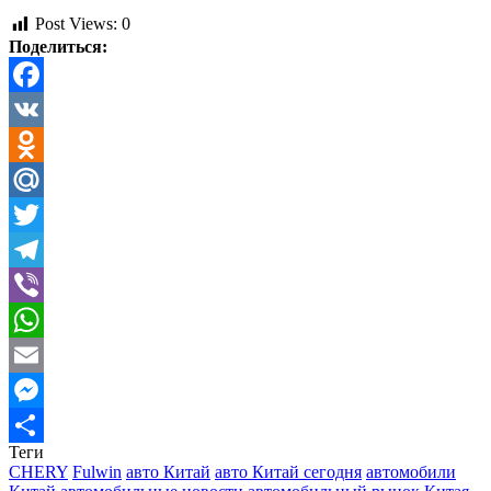
Post Views:
0
Поделиться:
Facebook
VK
Odnoklassniki
Mail.Ru
Twitter
Telegram
Viber
WhatsApp
Email
Messenger
Теги
Отправить
CHERY
Fulwin
авто Китай
авто Китай сегодня
автомобили