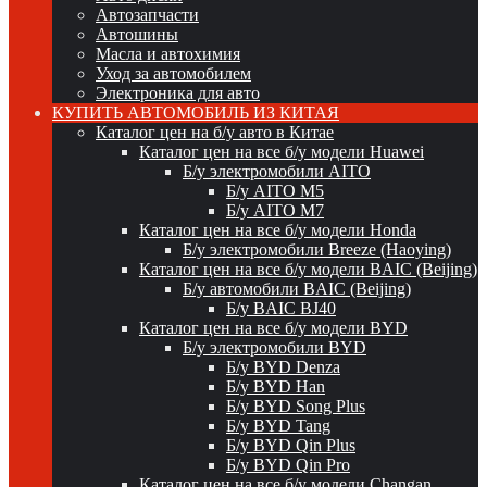
Автозапчасти
Автошины
Масла и автохимия
Уход за автомобилем
Электроника для авто
КУПИТЬ АВТОМОБИЛЬ ИЗ КИТАЯ
Каталог цен на б/у авто в Китае
Каталог цен на все б/у модели Huawei
Б/у электромобили AITO
Б/у AITO M5
Б/у AITO M7
Каталог цен на все б/у модели Honda
Б/у электромобили Breeze (Haoying)
Каталог цен на все б/у модели BAIC (Beijing)
Б/у автомобили BAIC (Beijing)
Б/у BAIC BJ40
Каталог цен на все б/у модели BYD
Б/у электромобили BYD
Б/у BYD Denza
Б/у BYD Han
Б/у BYD Song Plus
Б/у BYD Tang
Б/у BYD Qin Plus
Б/у BYD Qin Pro
Каталог цен на все б/у модели Changan