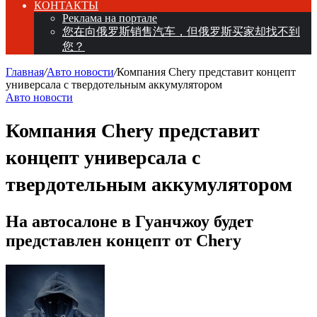
КОНТАКТЫ
Реклама на портале
您在向俄罗斯销售汽车，但俄罗斯买家却找不到
您？
Главная
/
Авто новости
/
Компания Chery представит концепт
универсала с твердотельным аккумулятором
Авто новости
Компания Chery представит
концепт универсала с
твердотельным аккумулятором
На автосалоне в Гуанчжоу будет
представлен концепт от Chery