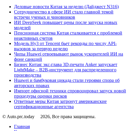
Деловые новости Китая за неделю (Дайджест N316)
Сотрудничество в сфере ИИ стало главной темой
встречи ученых и чиновников
ИИ DeepSeek повышает цены после запуска новых
моделей
Пенсионная система Китая сталкивается с проблемой
неактивных счетов
Модель Hy3 от Tencent бьет рекорды по числу API-
вызовов за первую неделю
Чипы Huawei отвоевывают рынок ускорителей ИИ на
фоне санкций
Бизнес Китая: экс-глава 3D-печати Anker запускает
LightMake – B2B-инструмент для распределенного
производства
Huawei и бамбуковая цикада стали героями спора об
авторских правах
Импорт офисной техники спровоцировал запуск новой
процедуры оценки рисков
Ответные меры Китая затронут американские
сертификационные агентства
© Auto.prc.today
2026, Все права защищены.
Главная