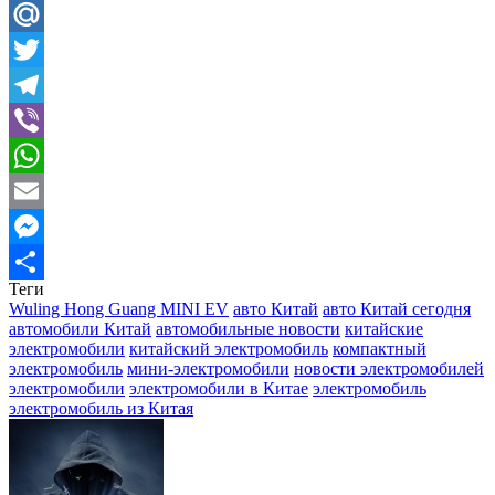
Odnoklassniki
Mail.Ru
Twitter
Telegram
Viber
WhatsApp
Email
Messenger
Теги
Отправить
Wuling Hong Guang MINI EV
авто Китай
авто Китай сегодня
автомобили Китай
автомобильные новости
китайские
электромобили
китайский электромобиль
компактный
электромобиль
мини-электромобили
новости электромобилей
электромобили
электромобили в Китае
электромобиль
электромобиль из Китая