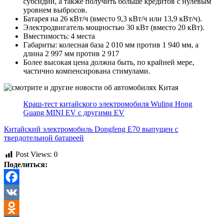
субсидии, а также получить больше кредитов с нулевым
уровнем выбросов.
Батарея на 26 кВт/ч (вместо 9,3 кВт/ч или 13,9 кВт/ч).
Электродвигатель мощностью 30 кВт (вместо 20 кВт).
Вместимость: 4 места
Габариты: колесная база 2 010 мм против 1 940 мм, а
длина 2 997 мм против 2 917
Более высокая цена должна быть, по крайней мере,
частично компенсирована стимулами.
Краш-тест китайского электромобиля Wuling Hong
Guang MINI EV с другими EV
Китайский электромобиль Dongfeng E70 выпущен с
твердотельной батареей
Post Views:
0
Поделиться:
Facebook
VK