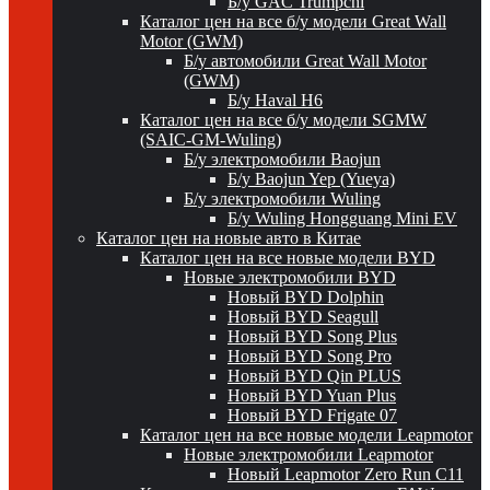
Б/у GAC Trumpchi
Каталог цен на все б/у модели Great Wall
Motor (GWM)
Б/у автомобили Great Wall Motor
(GWM)
Б/у Haval H6
Каталог цен на все б/у модели SGMW
(SAIC-GM-Wuling)
Б/у электромобили Baojun
Б/у Baojun Yep (Yueya)
Б/у электромобили Wuling
Б/у Wuling Hongguang Mini EV
Каталог цен на новые авто в Китае
Каталог цен на все новые модели BYD
Новые электромобили BYD
Новый BYD Dolphin
Новый BYD Seagull
Новый BYD Song Plus
Новый BYD Song Pro
Новый BYD Qin PLUS
Новый BYD Yuan Plus
Новый BYD Frigate 07
Каталог цен на все новые модели Leapmotor
Новые электромобили Leapmotor
Новый Leapmotor Zero Run C11