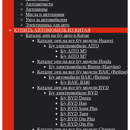
Автозапчасти
Автошины
Масла и автохимия
Уход за автомобилем
Электроника для авто
КУПИТЬ АВТОМОБИЛЬ ИЗ КИТАЯ
Каталог цен на б/у авто в Китае
Каталог цен на все б/у модели Huawei
Б/у электромобили AITO
Б/у AITO M5
Б/у AITO M7
Каталог цен на все б/у модели Honda
Б/у электромобили Breeze (Haoying)
Каталог цен на все б/у модели BAIC (Beijing)
Б/у автомобили BAIC (Beijing)
Б/у BAIC BJ40
Каталог цен на все б/у модели BYD
Б/у электромобили BYD
Б/у BYD Denza
Б/у BYD Han
Б/у BYD Song Plus
Б/у BYD Tang
Б/у BYD Qin Plus
Б/у BYD Qin Pro
Каталог цен на все б/у модели Changan