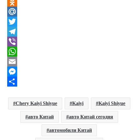
VK
Odnoklassniki
Mail.Ru
Twitter
Telegram
Viber
WhatsApp
Email
Messenger
Отправить
Chery Kaiyi Shiyue
Kaiyi
Kaiyi Shiyue
авто Китай
авто Китай сегодня
автомобили Китай