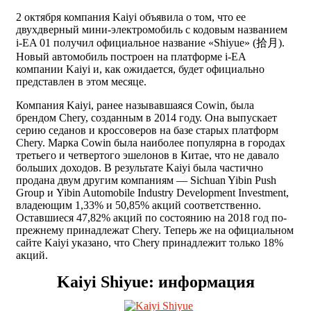
2 октября компания Kaiyi объявила о том, что ее
двухдверный мини-электромобиль с кодовым названием
i-EA 01 получил официальное название «Shiyue» (拾月).
Новый автомобиль построен на платформе i-EA
компании Kaiyi и, как ожидается, будет официально
представлен в этом месяце.
Компания Kaiyi, ранее называвшаяся Cowin, была
брендом Chery, созданным в 2014 году. Она выпускает
серию седанов и кроссоверов на базе старых платформ
Chery. Марка Cowin была наиболее популярна в городах
третьего и четвертого эшелонов в Китае, что не давало
больших доходов. В результате Kaiyi была частично
продана двум другим компаниям — Sichuan Yibin Push
Group и Yibin Automobile Industry Development Investment,
владеющим 1,33% и 50,85% акций соответственно.
Оставшиеся 47,82% акций по состоянию на 2018 год по-
прежнему принадлежат Chery. Теперь же на официальном
сайте Kaiyi указано, что Chery принадлежит только 18%
акций.
Kaiyi Shiyue: информация