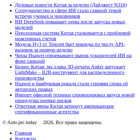
Деловые новости Китая за неделю (Дайджест N316)
Сотрудничество в сфере ИИ стало главной темой
встречи ученых и чиновников
ИИ DeepSeek повышает цены после запуска новых
моделей
Пенсионная система Китая сталкивается с проблемой
неактивных счетов
Модель Hy3 от Tencent бьет рекорды по числу API-
вызовов за первую неделю
Чипы Huawei отвоевывают рынок ускорителей ИИ на
фоне санкций
Бизнес Китая: экс-глава 3D-печати Anker запускает
LightMake – B2B-инструмент для распределенного
производства
Huawei и бамбуковая цикада стали героями спора об
авторских правах
Импорт офисной техники спровоцировал запуск новой
процедуры оценки рисков
Ответные меры Китая затронут американские
сертификационные агентства
© Auto.prc.today
2026, Все права защищены.
Главная
Контакты