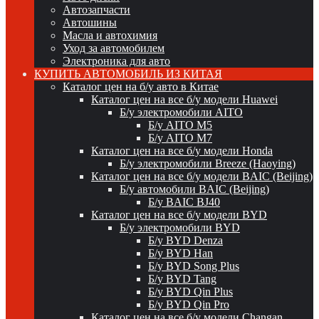
Автозапчасти
Автошины
Масла и автохимия
Уход за автомобилем
Электроника для авто
КУПИТЬ АВТОМОБИЛЬ ИЗ КИТАЯ
Каталог цен на б/у авто в Китае
Каталог цен на все б/у модели Huawei
Б/у электромобили AITO
Б/у AITO M5
Б/у AITO M7
Каталог цен на все б/у модели Honda
Б/у электромобили Breeze (Haoying)
Каталог цен на все б/у модели BAIC (Beijing)
Б/у автомобили BAIC (Beijing)
Б/у BAIC BJ40
Каталог цен на все б/у модели BYD
Б/у электромобили BYD
Б/у BYD Denza
Б/у BYD Han
Б/у BYD Song Plus
Б/у BYD Tang
Б/у BYD Qin Plus
Б/у BYD Qin Pro
Каталог цен на все б/у модели Changan