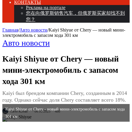
КОНТАКТЫ
Реклама на портале
您在向俄罗斯销售汽车，但俄罗斯买家却找不到
您？
Главная
/
Авто новости
/
Kaiyi Shiyue от Chery — новый мини-
электромобиль с запасом хода 301 км
Авто новости
Kaiyi Shiyue от Chery — новый
мини-электромобиль с запасом
хода 301 км
Kaiyi был брендом компании Chery, созданным в 2014
году. Однако сейчас доля Chery составляет всего 18%.
Kaiyi Shiyue от Chery - новый мини-электромобиль с запасом хода
Авто Китай
06.10.2023
486
301 км