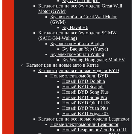
Б/у GAC Trumpchi
Каталог цен на все б/у модели Great Wall
Motor (GWM)
Б/у автомобили Great Wall Motor
(GWM)
Б/у Haval H6
Каталог цен на все б/у модели SGMW
(SAIC-GM-Wuling)
Б/у электромобили Baojun
Б/у Baojun Yep (Yueya)
Б/у электромобили Wuling
Б/у Wuling Hongguang Mini EV
Каталог цен на новые авто в Китае
Каталог цен на все новые модели BYD
Новые электромобили BYD
Новый BYD Dolphin
Новый BYD Seagull
Новый BYD Song Plus
Новый BYD Song Pro
Новый BYD Qin PLUS
Новый BYD Yuan Plus
Новый BYD Frigate 07
Каталог цен на все новые модели Leapmotor
Новые электромобили Leapmotor
Новый Leapmotor Zero Run C11