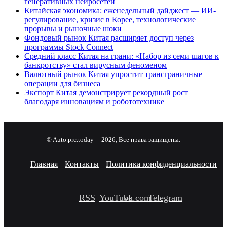
генеративных нейросетей
Китайская экономика: еженедельный дайджест — ИИ-
регулирование, кризис в Корее, технологические
прорывы и рыночные шоки
Фондовый рынок Китая расширяет доступ через
программы Stock Connect
Средний класс Китая на грани: «Набор из семи шагов к
банкротству» стал вирусным феноменом
Валютный рынок Китая упростит трансграничные
операции для бизнеса
Экспорт Китая демонстрирует рекордный рост
благодаря инновациям и робототехнике
© Auto.prc.today
2026, Все права защищены.
Главная
Контакты
Политика конфиденциальности
RSS
YouTube
vk.com
Telegram