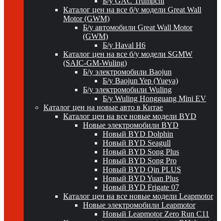
Б/у GAC Trumpchi
Каталог цен на все б/у модели Great Wall
Motor (GWM)
Б/у автомобили Great Wall Motor
(GWM)
Б/у Haval H6
Каталог цен на все б/у модели SGMW
(SAIC-GM-Wuling)
Б/у электромобили Baojun
Б/у Baojun Yep (Yueya)
Б/у электромобили Wuling
Б/у Wuling Hongguang Mini EV
Каталог цен на новые авто в Китае
Каталог цен на все новые модели BYD
Новые электромобили BYD
Новый BYD Dolphin
Новый BYD Seagull
Новый BYD Song Plus
Новый BYD Song Pro
Новый BYD Qin PLUS
Новый BYD Yuan Plus
Новый BYD Frigate 07
Каталог цен на все новые модели Leapmotor
Новые электромобили Leapmotor
Новый Leapmotor Zero Run C11