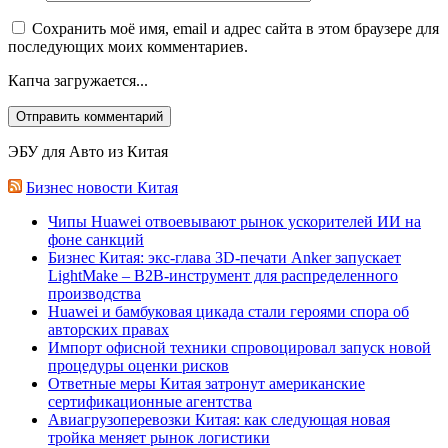
Сохранить моё имя, email и адрес сайта в этом браузере для
последующих моих комментариев.
Капча загружается...
ЭБУ для Авто из Китая
Бизнес новости Китая
Чипы Huawei отвоевывают рынок ускорителей ИИ на
фоне санкций
Бизнес Китая: экс-глава 3D-печати Anker запускает
LightMake – B2B-инструмент для распределенного
производства
Huawei и бамбуковая цикада стали героями спора об
авторских правах
Импорт офисной техники спровоцировал запуск новой
процедуры оценки рисков
Ответные меры Китая затронут американские
сертификационные агентства
Авиагрузоперевозки Китая: как следующая новая
тройка меняет рынок логистики