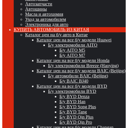
Автозапчасти
Автошины
Масла и автохимия
Уход за автомобилем
Электроника для авто
КУПИТЬ АВТОМОБИЛЬ ИЗ КИТАЯ
Каталог цен на б/у авто в Китае
Каталог цен на все б/у модели Huawei
Б/у электромобили AITO
Б/у AITO M5
Б/у AITO M7
Каталог цен на все б/у модели Honda
Б/у электромобили Breeze (Haoying)
Каталог цен на все б/у модели BAIC (Beijing)
Б/у автомобили BAIC (Beijing)
Б/у BAIC BJ40
Каталог цен на все б/у модели BYD
Б/у электромобили BYD
Б/у BYD Denza
Б/у BYD Han
Б/у BYD Song Plus
Б/у BYD Tang
Б/у BYD Qin Plus
Б/у BYD Qin Pro
Каталог цен на все б/у модели Changan