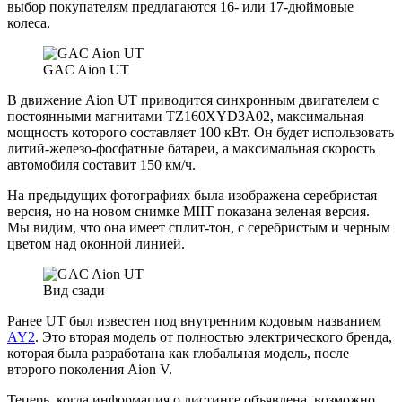
выбор покупателям предлагаются 16- или 17-дюймовые
колеса.
GAC Aion UT
В движение Aion UT приводится синхронным двигателем с
постоянными магнитами TZ160XYD3A02, максимальная
мощность которого составляет 100 кВт. Он будет использовать
литий-железо-фосфатные батареи, а максимальная скорость
автомобиля составит 150 км/ч.
На предыдущих фотографиях была изображена серебристая
версия, но на новом снимке MIIT показана зеленая версия.
Мы видим, что она имеет сплит-тон, с серебристым и черным
цветом над оконной линией.
Вид сзади
Ранее UT был известен под внутренним кодовым названием
AY2
. Это вторая модель от полностью электрического бренда,
которая была разработана как глобальная модель, после
второго поколения Aion V.
Теперь, когда информация о листинге объявлена, возможно,