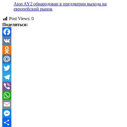
Aion AY2 обнародован в преддверии выхода на
европейский рынок
Post Views:
0
Поделиться:
Facebook
VK
Odnoklassniki
Mail.Ru
Twitter
Telegram
Viber
WhatsApp
Email
Messenger