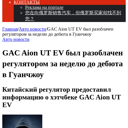
КОНТАКТЫ
Реклама на портале
您在向俄罗斯销售汽车，但俄罗斯买家却找不到
您？
Главная
/
Авто новости
/
GAC Aion UT EV был разоблачен
регулятором за неделю до дебюта в Гуанчжоу
Авто новости
GAC Aion UT EV был разоблачен
регулятором за неделю до дебюта
в Гуанчжоу
Китайский регулятор предоставил
информацию о хэтчбеке GAC Aion UT
EV