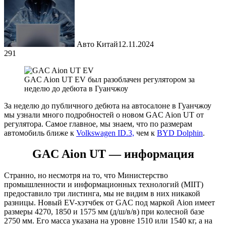
Авто Китай
12.11.2024
291
GAC Aion UT EV был разоблачен регулятором за
неделю до дебюта в Гуанчжоу
За неделю до публичного дебюта на автосалоне в Гуанчжоу
мы узнали много подробностей о новом GAC Aion UT от
регулятора. Самое главное, мы знаем, что по размерам
автомобиль ближе к
Volkswagen ID.3,
чем к
BYD Dolphin
.
GAC Aion UT — информация
Странно, но несмотря на то, что Министерство
промышленности и информационных технологий (MIIT)
предоставило три листинга, мы не видим в них никакой
разницы. Новый EV-хэтчбек от GAC под маркой Aion имеет
размеры 4270, 1850 и 1575 мм (д/ш/в/в) при колесной базе
2750 мм. Его масса указана на уровне 1510 или 1540 кг, а на