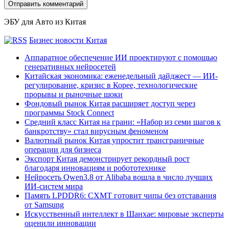
ЭБУ для Авто из Китая
Бизнес новости Китая
Аппаратное обеспечение ИИ проектируют с помощью
генеративных нейросетей
Китайская экономика: еженедельный дайджест — ИИ-
регулирование, кризис в Корее, технологические
прорывы и рыночные шоки
Фондовый рынок Китая расширяет доступ через
программы Stock Connect
Средний класс Китая на грани: «Набор из семи шагов к
банкротству» стал вирусным феноменом
Валютный рынок Китая упростит трансграничные
операции для бизнеса
Экспорт Китая демонстрирует рекордный рост
благодаря инновациям и робототехнике
Нейросеть Qwen3.8 от Alibaba вошла в число лучших
ИИ-систем мира
Память LPDDR6: CXMT готовит чипы без отставания
от Samsung
Искусственный интеллект в Шанхае: мировые эксперты
оценили инновации