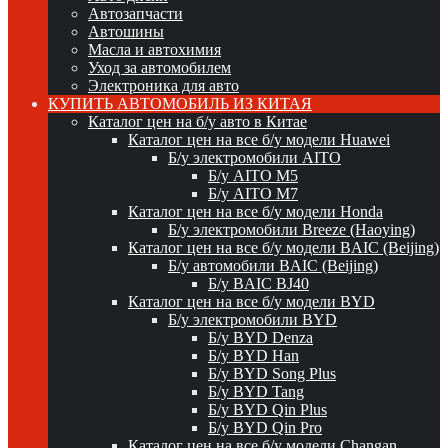
Автозапчасти
Автошины
Масла и автохимия
Уход за автомобилем
Электроника для авто
КУПИТЬ АВТОМОБИЛЬ ИЗ КИТАЯ
Каталог цен на б/у авто в Китае
Каталог цен на все б/у модели Huawei
Б/у электромобили AITO
Б/у AITO M5
Б/у AITO M7
Каталог цен на все б/у модели Honda
Б/у электромобили Breeze (Haoying)
Каталог цен на все б/у модели BAIC (Beijing)
Б/у автомобили BAIC (Beijing)
Б/у BAIC BJ40
Каталог цен на все б/у модели BYD
Б/у электромобили BYD
Б/у BYD Denza
Б/у BYD Han
Б/у BYD Song Plus
Б/у BYD Tang
Б/у BYD Qin Plus
Б/у BYD Qin Pro
Каталог цен на все б/у модели Changan