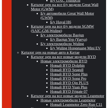
Б/у GAC Trumpchi
Каталог цен на все б/у модели Great Wall
Motor (GWM)
Б/у автомобили Great Wall Motor
(GWM)
Б/у Haval H6
Каталог цен на все б/у модели SGMW
(SAIC-GM-Wuling)
Б/у электромобили Baojun
Б/у Baojun Yep (Yueya)
Б/у электромобили Wuling
Б/у Wuling Hongguang Mini EV
Каталог цен на новые авто в Китае
Каталог цен на все новые модели BYD
Новые электромобили BYD
Новый BYD Dolphin
Новый BYD Seagull
Новый BYD Song Plus
Новый BYD Song Pro
Новый BYD Qin PLUS
Новый BYD Yuan Plus
Новый BYD Frigate 07
Каталог цен на все новые модели Leapmotor
Новые электромобили Leapmotor
Новый Leapmotor Zero Run C11