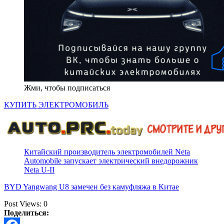
Жми, чтобы подписаться
КУПИТЬ ЭЛЕКТРОМОБИЛЬ
Китайский производитель электромобилей Neta
Automobile запускает электрический внедорожник
Neta U-II
BYD Yangwang U8 замечен без камуфляжа в Китае
Post Views:
0
Поделиться: