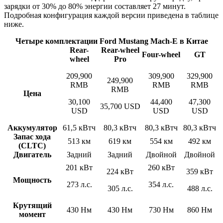
зарядки от 30% до 80% энергии составляет 27 минут.
Подробная конфигурация каждой версии приведена в таблице
ниже.
Четыре комплектации Ford Mustang Mach-E в Китае
Rear-
Rear-wheel
Four-wheel
GT
wheel
Pro
209,900
309,900
329,900
249,900
RMB
RMB
RMB
RMB
Цена
30,100
44,400
47,300
35,700 USD
USD
USD
USD
Аккумулятор
61,5 кВтч
80,3 кВтч
80,3 кВтч
80,3 кВтч
Запас хода
513 км
619 км
554 км
492 км
(CLTC)
Двигатель
Задний
Задний
Двойной
Двойной
201 кВт
260 кВт
224 кВт
359 кВт
Мощность
273 л.с.
354 л.с.
305 л.с.
488 л.с.
Крутящий
430 Нм
430 Нм
730 Нм
860 Нм
момент