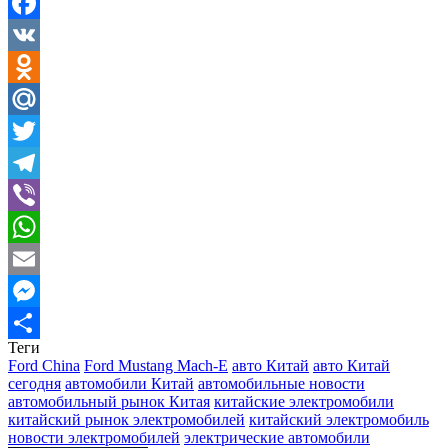
Facebook
VK
Odnoklassniki
Mail.Ru
Twitter
Telegram
Viber
WhatsApp
Email
Messenger
Теги
Отправить
Ford China
Ford Mustang Mach-E
авто Китай
авто Китай
сегодня
автомобили Китай
автомобильные новости
автомобильный рынок Китая
китайские электромобили
китайский рынок электромобилей
китайский электромобиль
новости электромобилей
электрические автомобили