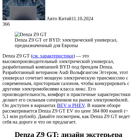
Авто Китай
11.10.2024
366
Denza Z9 GT от BYD: электрический универсал,
предназначенный для Европы
Denza Z9 GT (
см. характеристики
) — это
высокопроизводительный электрический универсал,
разработанный компанией BYD под брендом Denza.
Разработанный ветераном Audi Вольфгангом Эггером, этот
универсал сочетает мощную электрическую трансмиссию с
современным, просторным салоном, чтобы конкурировать с
другими электромобилями класса люкс. Его
производительность, комфорт и практичные характеристики
делают его сильным соперником на рынке электромобилей.
Он доступен в вариантах
BEV и PHEV
. В нашем обзоре
рассматривается Denza Z9 GT EV по цене 384 800 юаней (~
5,1 млн рублей). Давайте посмотрим, как Denza Z9 GT ведет
себя на дороге и что он предлагает.
Denza Z9 GT: дизайн экстерьера