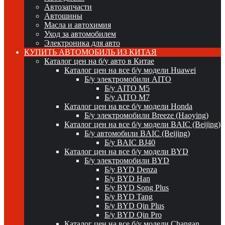
Автозапчасти
Автошины
Масла и автохимия
Уход за автомобилем
Электроника для авто
КУПИТЬ АВТОМОБИЛЬ ИЗ КИТАЯ
Каталог цен на б/у авто в Китае
Каталог цен на все б/у модели Huawei
Б/у электромобили AITO
Б/у AITO M5
Б/у AITO M7
Каталог цен на все б/у модели Honda
Б/у электромобили Breeze (Haoying)
Каталог цен на все б/у модели BAIC (Beijing)
Б/у автомобили BAIC (Beijing)
Б/у BAIC BJ40
Каталог цен на все б/у модели BYD
Б/у электромобили BYD
Б/у BYD Denza
Б/у BYD Han
Б/у BYD Song Plus
Б/у BYD Tang
Б/у BYD Qin Plus
Б/у BYD Qin Pro
Каталог цен на все б/у модели Changan