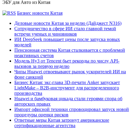
ЭБУ для Авто из Китая
Бизнес новости Китая
Деловые новости Китая за неделю (Дайджест N316)
Сотрудничество в сфере ИИ стало главной темой
встречи ученых и чиновников
ИИ DeepSeek повышает цены после запуска новых
моделей
Пенсионная система Китая сталкивается с проблемой
неактивных счетов
Модель Hy3 от Tencent бьет рекорды по числу API-
вызовов за первую неделю
Чипы Huawei отвоевывают рынок ускорителей ИИ на
фоне санкций
Бизнес Китая: экс-глава 3D-печати Anker запускает
LightMake – B2B-инструмент для распределенного
производства
Huawei и бамбуковая цикада стали героями спора об
авторских правах
Импорт офисной техники спровоцировал запуск новой
процедуры оценки рисков
Ответные меры Китая затронут американские
сертификационные агентства