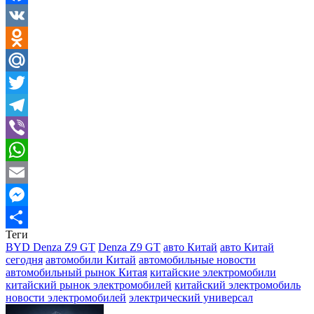
Facebook
VK
Odnoklassniki
Mail.Ru
Twitter
Telegram
Viber
WhatsApp
Email
Messenger
Теги
Отправить
BYD Denza Z9 GT
Denza Z9 GT
авто Китай
авто Китай
сегодня
автомобили Китай
автомобильные новости
автомобильный рынок Китая
китайские электромобили
китайский рынок электромобилей
китайский электромобиль
новости электромобилей
электрический универсал