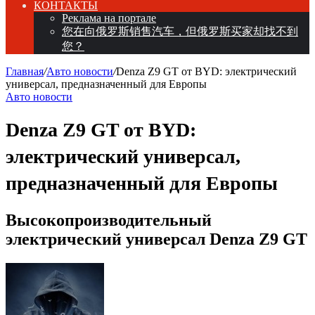
КОНТАКТЫ
Реклама на портале
您在向俄罗斯销售汽车，但俄罗斯买家却找不到
您？
Главная
/
Авто новости
/
Denza Z9 GT от BYD: электрический
универсал, предназначенный для Европы
Авто новости
Denza Z9 GT от BYD:
электрический универсал,
предназначенный для Европы
Высокопроизводительный
электрический универсал Denza Z9 GT