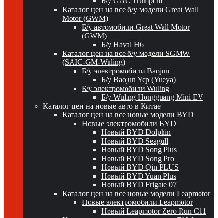
Б/у GAC Trumpchi
Каталог цен на все б/у модели Great Wall
Motor (GWM)
Б/у автомобили Great Wall Motor
(GWM)
Б/у Haval H6
Каталог цен на все б/у модели SGMW
(SAIC-GM-Wuling)
Б/у электромобили Baojun
Б/у Baojun Yep (Yueya)
Б/у электромобили Wuling
Б/у Wuling Hongguang Mini EV
Каталог цен на новые авто в Китае
Каталог цен на все новые модели BYD
Новые электромобили BYD
Новый BYD Dolphin
Новый BYD Seagull
Новый BYD Song Plus
Новый BYD Song Pro
Новый BYD Qin PLUS
Новый BYD Yuan Plus
Новый BYD Frigate 07
Каталог цен на все новые модели Leapmotor
Новые электромобили Leapmotor
Новый Leapmotor Zero Run C11