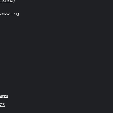
or (GWM)
GM-Wuling)
wagen
OZZ