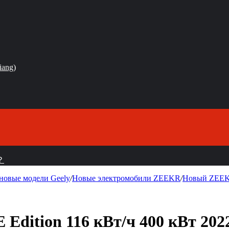
iang)
？
 новые модели Geely
/
Новые электромобили ZEEKR
/
Новый ZEEK
dition 116 кВт/ч 400 кВт 2022