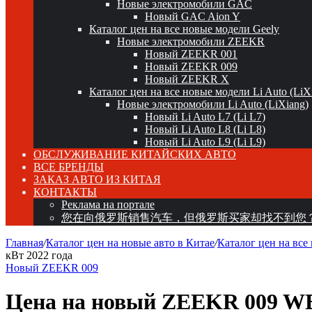
Новые электромобили GAC
Новый GAC Aion Y
Каталог цен на все новые модели Geely
Новые электромобили ZEEKR
Новый ZEEKR 001
Новый ZEEKR 009
Новый ZEEKR X
Каталог цен на все новые модели Li Auto (LiX
Новые электромобили Li Auto (LiXiang)
Новый Li Auto L7 (Li L7)
Новый Li Auto L8 (Li L8)
Новый Li Auto L9 (Li L9)
ОБСЛУЖИВАНИЕ КИТАЙСКИХ АВТО
ВСЕ БРЕНДЫ
ЗАКАЗ АВТО ИЗ КИТАЯ
КОНТАКТЫ
Реклама на портале
您在向俄罗斯销售汽车，但俄罗斯买家却找不到您
Главная
/
Каталог цен на новые авто в Китае
/
Каталог цен на все
кВт 2022 года
Новый ZEEKR 009
Цена на новый ZEEKR 009 WE E