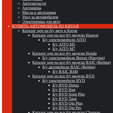
Автозапчасти
Автошины
Масла и автохимия
Уход за автомобилем
Электроника для авто
КУПИТЬ АВТОМОБИЛЬ ИЗ КИТАЯ
Каталог цен на б/у авто в Китае
Каталог цен на все б/у модели Huawei
Б/у электромобили AITO
Б/у AITO M5
Б/у AITO M7
Каталог цен на все б/у модели Honda
Б/у электромобили Breeze (Haoying)
Каталог цен на все б/у модели BAIC (Beijing)
Б/у автомобили BAIC (Beijing)
Б/у BAIC BJ40
Каталог цен на все б/у модели BYD
Б/у электромобили BYD
Б/у BYD Denza
Б/у BYD Han
Б/у BYD Song Plus
Б/у BYD Tang
Б/у BYD Qin Plus
Б/у BYD Qin Pro
Каталог цен на все б/у модели Changan