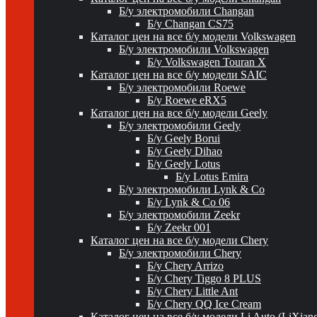
Б/у электромобили Changan
Б/у Changan CS75
Каталог цен на все б/у модели Volkswagen
Б/у электромобили Volkswagen
Б/у Volkswagen Touran X
Каталог цен на все б/у модели SAIC
Б/у электромобили Roewe
Б/у Roewe eRX5
Каталог цен на все б/у модели Geely
Б/у электромобили Geely
Б/у Geely Borui
Б/у Geely Dihao
Б/у Geely Lotus
Б/у Lotus Emira
Б/у электромобили Lynk & Co
Б/у Lynk & Co 06
Б/у электромобили Zeekr
Б/у Zeekr 001
Каталог цен на все б/у модели Chery
Б/у электромобили Chery
Б/у Chery Arrizo
Б/у Chery Tiggo 8 PLUS
Б/у Chery Little Ant
Б/у Chery QQ Ice Cream
Каталог цен на все б/у модели Li Auto (LiXian