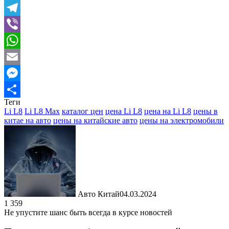
Twitter
Telegram
Viber
WhatsApp
Email
Messenger
Теги
Отправить
Li L8
Li L8 Max
каталог цен
цена Li L8
цена на Li L8
цены в
китае на авто
цены на китайские авто
цены на электромобили
Авто Китай
04.03.2024
1 359
Не упустите шанс быть всегда в курсе новостей