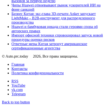
вызовов за первую неделю
Чипы Huawei отвоевывают рынок ускорителей ИИ на
фоне санкций
Бизнес Китая: экс-глава 3D-печати Anker запускает
LightMake – B2B-инструмент для распределенного
производства
Huawei и бамбуковая цикада стали героями спора об
авторских правах
Импорт офисной техники спровоцировал запуск новой
процедуры оценки рисков
Ответные меры Китая затронут американские
сертификационные агентства
© Auto.prc.today
2026, Все права защищены.
Главная
Контакты
Политика конфиденциальности
RSS
YouTube
vk.com
Telegram
Back to top button