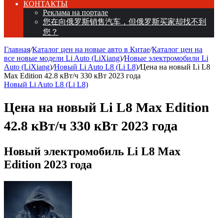
КОНТАКТЫ
Реклама на портале
您在向俄罗斯销售汽车，但俄罗斯买家却找不到
您？
Главная
/
Каталог цен на новые авто в Китае
/
Каталог цен на
все новые модели Li Auto (LiXiang)
/
Новые электромобили Li
Auto (LiXiang)
/
Новый Li Auto L8 (Li L8)
/
Цена на новый Li L8
Max Edition 42.8 кВт/ч 330 кВт 2023 года
Новый Li Auto L8 (Li L8)
Цена на новый Li L8 Max Edition
42.8 кВт/ч 330 кВт 2023 года
Новый электромобиль Li L8 Max
Edition 2023 года