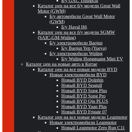
Б/у GAC Trumpchi
Каталог цен на все б/у модели Great Wall
Motor (GWM)
Б/у автомобили Great Wall Motor
(GWM)
Б/у Haval H6
Каталог цен на все б/у модели SGMW
(SAIC-GM-Wuling)
Б/у электромобили Baojun
Б/у Baojun Yep (Yueya)
Б/у электромобили Wuling
Б/у Wuling Hongguang Mini EV
Каталог цен на новые авто в Китае
Каталог цен на все новые модели BYD
Новые электромобили BYD
Новый BYD Dolphin
Новый BYD Seagull
Новый BYD Song Plus
Новый BYD Song Pro
Новый BYD Qin PLUS
Новый BYD Yuan Plus
Новый BYD Frigate 07
Каталог цен на все новые модели Leapmotor
Новые электромобили Leapmotor
Новый Leapmotor Zero Run C11