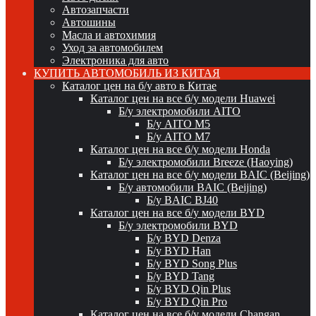
Автозапчасти
Автошины
Масла и автохимия
Уход за автомобилем
Электроника для авто
КУПИТЬ АВТОМОБИЛЬ ИЗ КИТАЯ
Каталог цен на б/у авто в Китае
Каталог цен на все б/у модели Huawei
Б/у электромобили AITO
Б/у AITO M5
Б/у AITO M7
Каталог цен на все б/у модели Honda
Б/у электромобили Breeze (Haoying)
Каталог цен на все б/у модели BAIC (Beijing)
Б/у автомобили BAIC (Beijing)
Б/у BAIC BJ40
Каталог цен на все б/у модели BYD
Б/у электромобили BYD
Б/у BYD Denza
Б/у BYD Han
Б/у BYD Song Plus
Б/у BYD Tang
Б/у BYD Qin Plus
Б/у BYD Qin Pro
Каталог цен на все б/у модели Changan