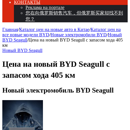
КОНТАКТЫ
Реклама на портале
您在向俄罗斯销售汽车，但俄罗斯买家却找不到
您？
Главная
/
Каталог цен на новые авто в Китае
/
Каталог цен на
все новые модели BYD
/
Новые электромобили BYD
/
Новый
BYD Seagull
/
Цена на новый BYD Seagull с запасом хода 405
км
Новый BYD Seagull
Цена на новый BYD Seagull с
запасом хода 405 км
Новый электромобиль BYD Seagull