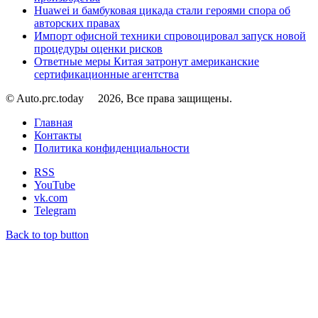
Huawei и бамбуковая цикада стали героями спора об
авторских правах
Импорт офисной техники спровоцировал запуск новой
процедуры оценки рисков
Ответные меры Китая затронут американские
сертификационные агентства
© Auto.prc.today
2026, Все права защищены.
Главная
Контакты
Политика конфиденциальности
RSS
YouTube
vk.com
Telegram
Back to top button