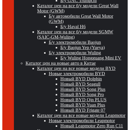
Б/у GAC Trumpchi
Каталог цен на все б/у модели Great Wall
Motor (GWM)
Б/у автомобили Great Wall Motor
(GWM)
Б/у Haval H6
Каталог цен на все б/у модели SGMW
(SAIC-GM-Wuling)
Б/у электромобили Baojun
Б/у Baojun Yep (Yueya)
Б/у электромобили Wuling
Б/у Wuling Hongguang Mini EV
Каталог цен на новые авто в Китае
Каталог цен на все новые модели BYD
Новые электромобили BYD
Новый BYD Dolphin
Новый BYD Seagull
Новый BYD Song Plus
Новый BYD Song Pro
Новый BYD Qin PLUS
Новый BYD Yuan Plus
Новый BYD Frigate 07
Каталог цен на все новые модели Leapmotor
Новые электромобили Leapmotor
Новый Leapmotor Zero Run C11