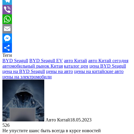
Telegram
Viber
WhatsApp
Email
Messenger
Теги
Отправить
BYD Seagull
BYD Seagull EV
авто Китай
авто Китай сегодня
автомобильный рынок Китая
каталог цен
цена BYD Seagull
цена на BYD Seagull
цены на авто
цены на китайские авто
цены на электромобили
Авто Китай
18.05.2023
526
Не упустите шанс быть всегда в курсе новостей