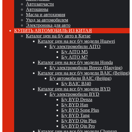
Автозапчасти
Автошины
Масла и автохимия
Уход за автомобилем
Электроника для авто
КУПИТЬ АВТОМОБИЛЬ ИЗ КИТАЯ
Каталог цен на б/у авто в Китае
Каталог цен на все б/у модели Huawei
Б/у электромобили AITO
Б/у AITO M5
Б/у AITO M7
Каталог цен на все б/у модели Honda
Б/у электромобили Breeze (Haoying)
Каталог цен на все б/у модели BAIC (Beijing)
Б/у автомобили BAIC (Beijing)
Б/у BAIC BJ40
Каталог цен на все б/у модели BYD
Б/у электромобили BYD
Б/у BYD Denza
Б/у BYD Han
Б/у BYD Song Plus
Б/у BYD Tang
Б/у BYD Qin Plus
Б/у BYD Qin Pro
Каталог цен на все б/у модели Changan