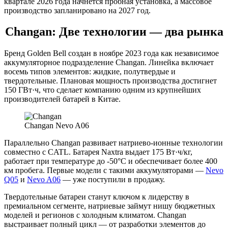
квартале 2026 года начнется пробная установка, а массовое
производство запланировано на 2027 год.
Changan: Две технологии — два рынка
Бренд Golden Bell создан в ноябре 2023 года как независимое
аккумуляторное подразделение Changan. Линейка включает
восемь типов элементов: жидкие, полутвердые и
твердотельные. Плановая мощность производства достигнет
150 ГВт·ч, что сделает компанию одним из крупнейших
производителей батарей в Китае.
Changan Nevo A06
Параллельно Changan развивает натриево-ионные технологии
совместно с CATL. Батарея Naxtra выдает 175 Вт·ч/кг,
работает при температуре до -50°C и обеспечивает более 400
км пробега. Первые модели с такими аккумуляторами —
Nevo
Q05
и
Nevo A06
— уже поступили в продажу.
Твердотельные батареи станут ключом к лидерству в
премиальном сегменте, натриевые займут нишу бюджетных
моделей и регионов с холодным климатом. Changan
выстраивает полный цикл — от разработки элементов до