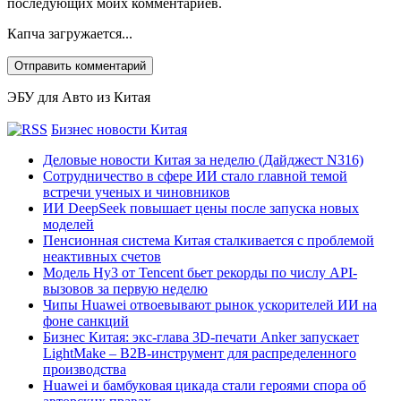
последующих моих комментариев.
Капча загружается...
ЭБУ для Авто из Китая
Бизнес новости Китая
Деловые новости Китая за неделю (Дайджест N316)
Сотрудничество в сфере ИИ стало главной темой
встречи ученых и чиновников
ИИ DeepSeek повышает цены после запуска новых
моделей
Пенсионная система Китая сталкивается с проблемой
неактивных счетов
Модель Hy3 от Tencent бьет рекорды по числу API-
вызовов за первую неделю
Чипы Huawei отвоевывают рынок ускорителей ИИ на
фоне санкций
Бизнес Китая: экс-глава 3D-печати Anker запускает
LightMake – B2B-инструмент для распределенного
производства
Huawei и бамбуковая цикада стали героями спора об