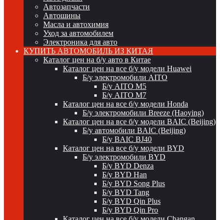
Автозапчасти
Автошины
Масла и автохимия
Уход за автомобилем
Электроника для авто
КУПИТЬ АВТОМОБИЛЬ ИЗ КИТАЯ
Каталог цен на б/у авто в Китае
Каталог цен на все б/у модели Huawei
Б/у электромобили AITO
Б/у AITO M5
Б/у AITO M7
Каталог цен на все б/у модели Honda
Б/у электромобили Breeze (Haoying)
Каталог цен на все б/у модели BAIC (Beijing)
Б/у автомобили BAIC (Beijing)
Б/у BAIC BJ40
Каталог цен на все б/у модели BYD
Б/у электромобили BYD
Б/у BYD Denza
Б/у BYD Han
Б/у BYD Song Plus
Б/у BYD Tang
Б/у BYD Qin Plus
Б/у BYD Qin Pro
Каталог цен на все б/у модели Changan