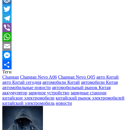
Mail.Ru
Twitter
Telegram
Viber
WhatsApp
Email
Messenger
Теги
Отправить
Changan
Changan Nevo A06
Changan Nevo Q05
авто Китай
авто Китай сегодня
автомобили Китай
автомобили Китая
автомобильные новости
автомобильный рынок Китая
аккумулятор
зарядное устройство
зарядные станции
китайские электромобили
китайский рынок электромобилей
китайский электромобиль
новости