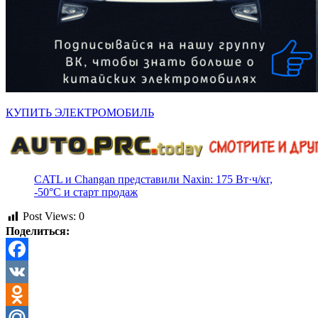
КУПИТЬ ЭЛЕКТРОМОБИЛЬ
CATL и Changan представили Naxin: 175 Вт·ч/кг,
-50°C и старт продаж
Post Views:
0
Поделиться:
Facebook
VK
Odnoklassniki