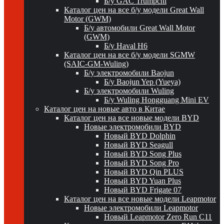
Б/у GAC Trumpchi
Каталог цен на все б/у модели Great Wall
Motor (GWM)
Б/у автомобили Great Wall Motor
(GWM)
Б/у Haval H6
Каталог цен на все б/у модели SGMW
(SAIC-GM-Wuling)
Б/у электромобили Baojun
Б/у Baojun Yep (Yueya)
Б/у электромобили Wuling
Б/у Wuling Hongguang Mini EV
Каталог цен на новые авто в Китае
Каталог цен на все новые модели BYD
Новые электромобили BYD
Новый BYD Dolphin
Новый BYD Seagull
Новый BYD Song Plus
Новый BYD Song Pro
Новый BYD Qin PLUS
Новый BYD Yuan Plus
Новый BYD Frigate 07
Каталог цен на все новые модели Leapmotor
Новые электромобили Leapmotor
Новый Leapmotor Zero Run C11