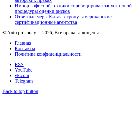
авторских правах
Импорт офисной техники спровоцировал запуск новой
процедуры оценки рисков
Ответные меры Китая затронут американские
сертификационные агентства
© Auto.prc.today
2026, Все права защищены.
Главная
Контакты
Политика конфиденциальности
RSS
YouTube
vk.com
Telegram
Back to top button