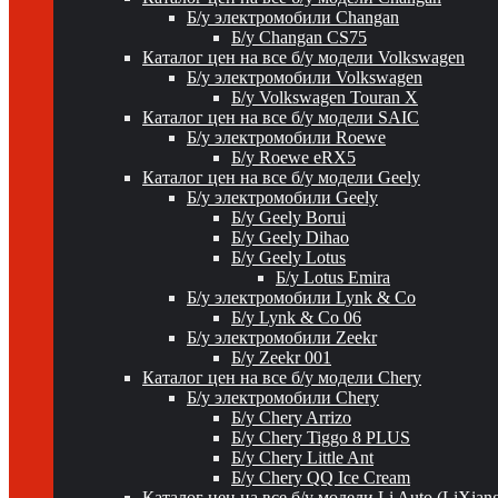
Б/у электромобили Changan
Б/у Changan CS75
Каталог цен на все б/у модели Volkswagen
Б/у электромобили Volkswagen
Б/у Volkswagen Touran X
Каталог цен на все б/у модели SAIC
Б/у электромобили Roewe
Б/у Roewe eRX5
Каталог цен на все б/у модели Geely
Б/у электромобили Geely
Б/у Geely Borui
Б/у Geely Dihao
Б/у Geely Lotus
Б/у Lotus Emira
Б/у электромобили Lynk & Co
Б/у Lynk & Co 06
Б/у электромобили Zeekr
Б/у Zeekr 001
Каталог цен на все б/у модели Chery
Б/у электромобили Chery
Б/у Chery Arrizo
Б/у Chery Tiggo 8 PLUS
Б/у Chery Little Ant
Б/у Chery QQ Ice Cream
Каталог цен на все б/у модели Li Auto (LiXian