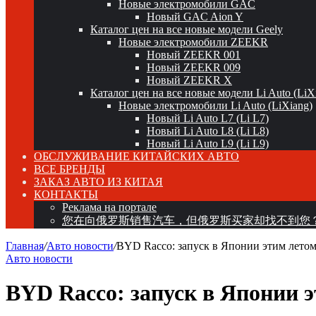
Новые электромобили GAC
Новый GAC Aion Y
Каталог цен на все новые модели Geely
Новые электромобили ZEEKR
Новый ZEEKR 001
Новый ZEEKR 009
Новый ZEEKR X
Каталог цен на все новые модели Li Auto (LiX
Новые электромобили Li Auto (LiXiang)
Новый Li Auto L7 (Li L7)
Новый Li Auto L8 (Li L8)
Новый Li Auto L9 (Li L9)
ОБСЛУЖИВАНИЕ КИТАЙСКИХ АВТО
ВСЕ БРЕНДЫ
ЗАКАЗ АВТО ИЗ КИТАЯ
КОНТАКТЫ
Реклама на портале
您在向俄罗斯销售汽车，但俄罗斯买家却找不到您
Главная
/
Авто новости
/
BYD Racco: запуск в Японии этим летом
Авто новости
BYD Racco: запуск в Японии э