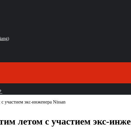
iang)
？
 с участием экс-инженера Nissan
тим летом с участием экс-инже