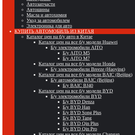
Автозапчасти
Автошины
Масла и автохимия
Уход за автомобилем
Электроника для авто
КУПИТЬ АВТОМОБИЛЬ ИЗ КИТАЯ
Каталог цен на б/у авто в Китае
Каталог цен на все б/у модели Huawei
Б/у электромобили AITO
Б/у AITO M5
Б/у AITO M7
Каталог цен на все б/у модели Honda
Б/у электромобили Breeze (Haoying)
Каталог цен на все б/у модели BAIC (Beijing)
Б/у автомобили BAIC (Beijing)
Б/у BAIC BJ40
Каталог цен на все б/у модели BYD
Б/у электромобили BYD
Б/у BYD Denza
Б/у BYD Han
Б/у BYD Song Plus
Б/у BYD Tang
Б/у BYD Qin Plus
Б/у BYD Qin Pro
Каталог цен на все б/у модели Changan