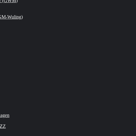
or (GWM)
GM-Wuling)
wagen
OZZ