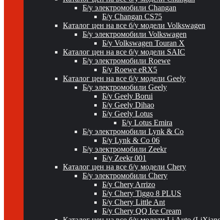
Б/у электромобили Changan
Б/у Changan CS75
Каталог цен на все б/у модели Volkswagen
Б/у электромобили Volkswagen
Б/у Volkswagen Touran X
Каталог цен на все б/у модели SAIC
Б/у электромобили Roewe
Б/у Roewe eRX5
Каталог цен на все б/у модели Geely
Б/у электромобили Geely
Б/у Geely Borui
Б/у Geely Dihao
Б/у Geely Lotus
Б/у Lotus Emira
Б/у электромобили Lynk & Co
Б/у Lynk & Co 06
Б/у электромобили Zeekr
Б/у Zeekr 001
Каталог цен на все б/у модели Chery
Б/у электромобили Chery
Б/у Chery Arrizo
Б/у Chery Tiggo 8 PLUS
Б/у Chery Little Ant
Б/у Chery QQ Ice Cream
Каталог цен на все б/у модели Li Auto (LiXian