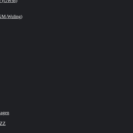
or (GWM)
GM-Wuling)
wagen
OZZ