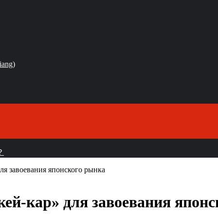
iang)
？
ля завоевания японского рынка
кей-кар» для завоевания япон