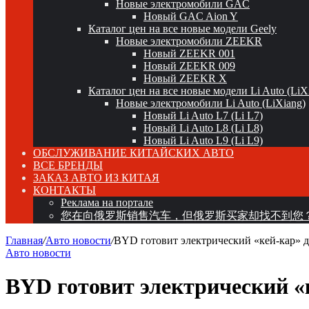
Новые электромобили GAC
Новый GAC Aion Y
Каталог цен на все новые модели Geely
Новые электромобили ZEEKR
Новый ZEEKR 001
Новый ZEEKR 009
Новый ZEEKR X
Каталог цен на все новые модели Li Auto (LiX
Новые электромобили Li Auto (LiXiang)
Новый Li Auto L7 (Li L7)
Новый Li Auto L8 (Li L8)
Новый Li Auto L9 (Li L9)
ОБСЛУЖИВАНИЕ КИТАЙСКИХ АВТО
ВСЕ БРЕНДЫ
ЗАКАЗ АВТО ИЗ КИТАЯ
КОНТАКТЫ
Реклама на портале
您在向俄罗斯销售汽车，但俄罗斯买家却找不到您
Главная
/
Авто новости
/
BYD готовит электрический «кей-кар» д
Авто новости
BYD готовит электрический «