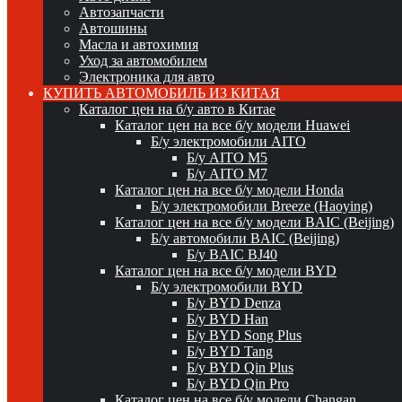
Автозапчасти
Автошины
Масла и автохимия
Уход за автомобилем
Электроника для авто
КУПИТЬ АВТОМОБИЛЬ ИЗ КИТАЯ
Каталог цен на б/у авто в Китае
Каталог цен на все б/у модели Huawei
Б/у электромобили AITO
Б/у AITO M5
Б/у AITO M7
Каталог цен на все б/у модели Honda
Б/у электромобили Breeze (Haoying)
Каталог цен на все б/у модели BAIC (Beijing)
Б/у автомобили BAIC (Beijing)
Б/у BAIC BJ40
Каталог цен на все б/у модели BYD
Б/у электромобили BYD
Б/у BYD Denza
Б/у BYD Han
Б/у BYD Song Plus
Б/у BYD Tang
Б/у BYD Qin Plus
Б/у BYD Qin Pro
Каталог цен на все б/у модели Changan