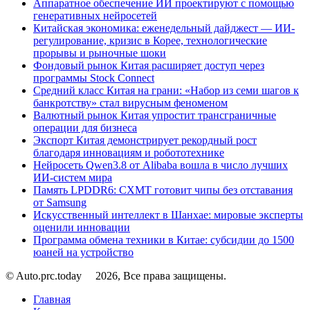
Аппаратное обеспечение ИИ проектируют с помощью
генеративных нейросетей
Китайская экономика: еженедельный дайджест — ИИ-
регулирование, кризис в Корее, технологические
прорывы и рыночные шоки
Фондовый рынок Китая расширяет доступ через
программы Stock Connect
Средний класс Китая на грани: «Набор из семи шагов к
банкротству» стал вирусным феноменом
Валютный рынок Китая упростит трансграничные
операции для бизнеса
Экспорт Китая демонстрирует рекордный рост
благодаря инновациям и робототехнике
Нейросеть Qwen3.8 от Alibaba вошла в число лучших
ИИ-систем мира
Память LPDDR6: CXMT готовит чипы без отставания
от Samsung
Искусственный интеллект в Шанхае: мировые эксперты
оценили инновации
Программа обмена техники в Китае: субсидии до 1500
юаней на устройство
© Auto.prc.today
2026, Все права защищены.
Главная