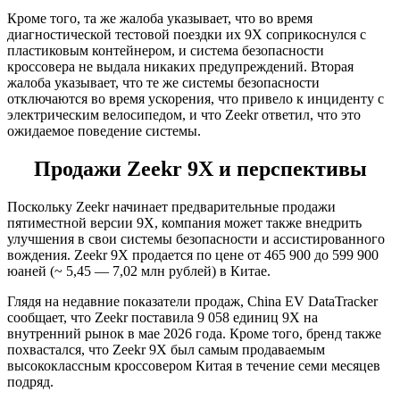
Кроме того, та же жалоба указывает, что во время
диагностической тестовой поездки их 9X соприкоснулся с
пластиковым контейнером, и система безопасности
кроссовера не выдала никаких предупреждений. Вторая
жалоба указывает, что те же системы безопасности
отключаются во время ускорения, что привело к инциденту с
электрическим велосипедом, и что Zeekr ответил, что это
ожидаемое поведение системы.
Продажи Zeekr 9X и перспективы
Поскольку Zeekr начинает предварительные продажи
пятиместной версии 9X, компания может также внедрить
улучшения в свои системы безопасности и ассистированного
вождения. Zeekr 9X продается по цене от 465 900 до 599 900
юаней (~ 5,45 — 7,02 млн рублей) в Китае.
Глядя на недавние показатели продаж, China EV DataTracker
сообщает, что Zeekr поставила 9 058 единиц 9X на
внутренний рынок в мае 2026 года. Кроме того, бренд также
похвастался, что Zeekr 9X был самым продаваемым
высококлассным кроссовером Китая в течение семи месяцев
подряд.