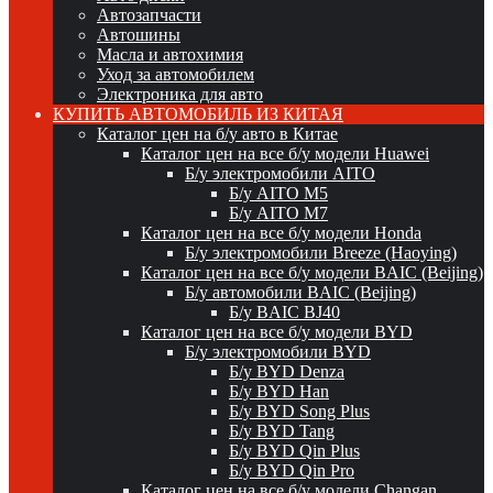
Автозапчасти
Автошины
Масла и автохимия
Уход за автомобилем
Электроника для авто
КУПИТЬ АВТОМОБИЛЬ ИЗ КИТАЯ
Каталог цен на б/у авто в Китае
Каталог цен на все б/у модели Huawei
Б/у электромобили AITO
Б/у AITO M5
Б/у AITO M7
Каталог цен на все б/у модели Honda
Б/у электромобили Breeze (Haoying)
Каталог цен на все б/у модели BAIC (Beijing)
Б/у автомобили BAIC (Beijing)
Б/у BAIC BJ40
Каталог цен на все б/у модели BYD
Б/у электромобили BYD
Б/у BYD Denza
Б/у BYD Han
Б/у BYD Song Plus
Б/у BYD Tang
Б/у BYD Qin Plus
Б/у BYD Qin Pro
Каталог цен на все б/у модели Changan