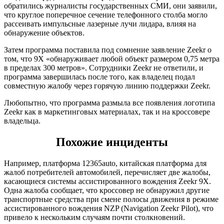
обратились журналисты государственных СМИ, они заявили,
что круглое поперечное сечение телефонного столба могло
рассеивать импульсные лазерные лучи лидара, влияя на
обнаружение объектов.
Затем программа поставила под сомнение заявление Zeekr о
том, что 9X «обнаруживает любой объект размером 0,75 метра
в пределах 300 метров». Сотрудники Zeekr не ответили, и
программа завершилась после того, как владелец подал
совместную жалобу через горячую линию поддержки Zeekr.
Любопытно, что программа размыла все появления логотипа
Zeekr как в маркетинговых материалах, так и на кроссовере
владельца.
Похожие инциденты
Например, платформа 12365auto, китайская платформа для
жалоб потребителей автомобилей, перечисляет две жалобы,
касающиеся системы ассистированного вождения Zeekr 9X.
Одна жалоба сообщает, что кроссовер не обнаружил другие
транспортные средства при смене полосы движения в режиме
ассистированного вождения NZP (Navigation Zeekr Pilot), что
привело к нескольким случаям почти столкновений.