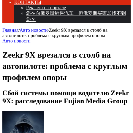
КОНТАКТЫ
Реклама на портале
您在向俄罗斯销售汽车，但俄罗斯买家却找不到
您？
Главная
/
Авто новости
/
Zeekr 9X врезался в столб на
автопилоте: проблема с круглым профилем опоры
Авто новости
Zeekr 9X врезался в столб на
автопилоте: проблема с круглым
профилем опоры
Сбой системы помощи водителю Zeekr
9X: расследование Fujian Media Group