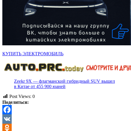
КУПИТЬ ЭЛЕКТРОМОБИЛЬ
Zeekr 9X — флагманский гибридный SUV вышел
в Китае от 455 900 юаней
Post Views:
0
Поделиться:
Facebook
VK