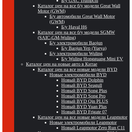
Б/у GAC Trumpchi
Каталог цен на все б/у модели Great Wall
Motor (GWM)
Б/у автомобили Great Wall Motor
(GWM)
Б/у Haval H6
Каталог цен на все б/у модели SGMW
(SAIC-GM-Wuling)
Б/у электромобили Baojun
Б/у Baojun Yep (Yueya)
Б/у электромобили Wuling
Б/у Wuling Hongguang Mini EV
Каталог цен на новые авто в Китае
Каталог цен на все новые модели BYD
Новые электромобили BYD
Новый BYD Dolphin
Новый BYD Seagull
Новый BYD Song Plus
Новый BYD Song Pro
Новый BYD Qin PLUS
Новый BYD Yuan Plus
Новый BYD Frigate 07
Каталог цен на все новые модели Leapmotor
Новые электромобили Leapmotor
Новый Leapmotor Zero Run C11