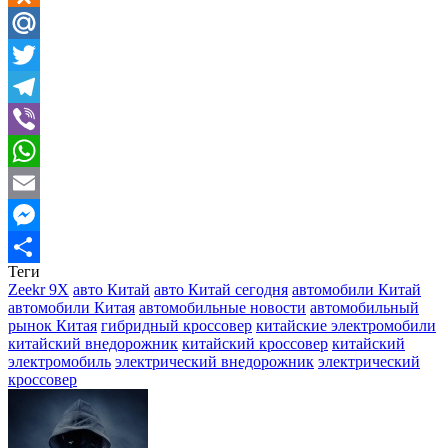
Odnoklassniki
Mail.Ru
Twitter
Telegram
Viber
WhatsApp
Email
Messenger
Теги
Отправить
Zeekr 9X
авто Китай
авто Китай сегодня
автомобили Китай
автомобили Китая
автомобильные новости
автомобильный
рынок Китая
гибридный кроссовер
китайские электромобили
китайский внедорожник
китайский кроссовер
китайский
электромобиль
электрический внедорожник
электрический
кроссовер