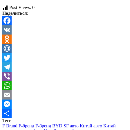
Post Views:
0
Поделиться:
Facebook
VK
Odnoklassniki
Mail.Ru
Twitter
Telegram
Viber
WhatsApp
Email
Messenger
Теги
Отправить
F Brand
F-бренд
F-бренд BYD
SF
авто Китай
авто Китай