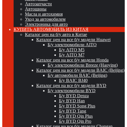
Автозапчасти
Автошины
Масла и автохимия
Уход за автомобилем
Электроника для авто
КУПИТЬ АВТОМОБИЛЬ ИЗ КИТАЯ
Каталог цен на б/у авто в Китае
Каталог цен на все б/у модели Huawei
Б/у электромобили AITO
Б/у AITO M5
Б/у AITO M7
Каталог цен на все б/у модели Honda
Б/у электромобили Breeze (Haoying)
Каталог цен на все б/у модели BAIC (Beijing)
Б/у автомобили BAIC (Beijing)
Б/у BAIC BJ40
Каталог цен на все б/у модели BYD
Б/у электромобили BYD
Б/у BYD Denza
Б/у BYD Han
Б/у BYD Song Plus
Б/у BYD Tang
Б/у BYD Qin Plus
Б/у BYD Qin Pro
Каталог цен на все б/у модели Changan