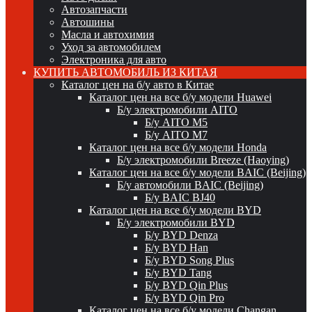
Автозапчасти
Автошины
Масла и автохимия
Уход за автомобилем
Электроника для авто
КУПИТЬ АВТОМОБИЛЬ ИЗ КИТАЯ
Каталог цен на б/у авто в Китае
Каталог цен на все б/у модели Huawei
Б/у электромобили AITO
Б/у AITO M5
Б/у AITO M7
Каталог цен на все б/у модели Honda
Б/у электромобили Breeze (Haoying)
Каталог цен на все б/у модели BAIC (Beijing)
Б/у автомобили BAIC (Beijing)
Б/у BAIC BJ40
Каталог цен на все б/у модели BYD
Б/у электромобили BYD
Б/у BYD Denza
Б/у BYD Han
Б/у BYD Song Plus
Б/у BYD Tang
Б/у BYD Qin Plus
Б/у BYD Qin Pro
Каталог цен на все б/у модели Changan