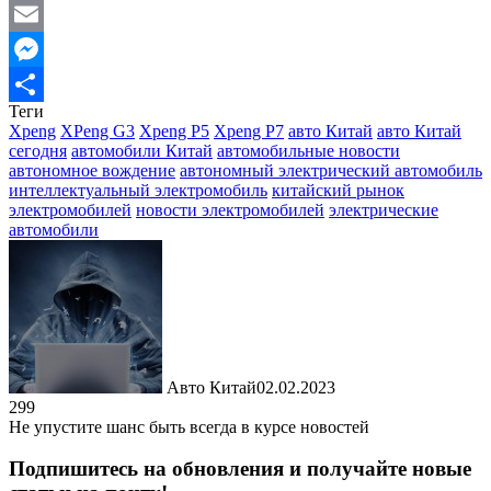
WhatsApp
Email
Messenger
Теги
Отправить
Xpeng
XPeng G3
Xpeng P5
Xpeng P7
авто Китай
авто Китай
сегодня
автомобили Китай
автомобильные новости
автономное вождение
автономный электрический автомобиль
интеллектуальный электромобиль
китайский рынок
электромобилей
новости электромобилей
электрические
автомобили
Авто Китай
02.02.2023
299
Не упустите шанс быть всегда в курсе новостей
Подпишитесь на обновления и получайте новые