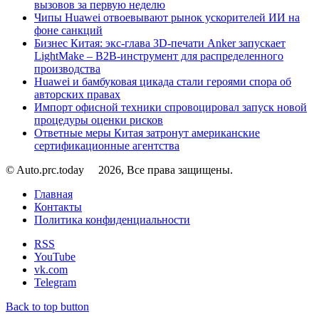
вызовов за первую неделю
Чипы Huawei отвоевывают рынок ускорителей ИИ на
фоне санкций
Бизнес Китая: экс-глава 3D-печати Anker запускает
LightMake – B2B-инструмент для распределенного
производства
Huawei и бамбуковая цикада стали героями спора об
авторских правах
Импорт офисной техники спровоцировал запуск новой
процедуры оценки рисков
Ответные меры Китая затронут американские
сертификационные агентства
© Auto.prc.today
2026, Все права защищены.
Главная
Контакты
Политика конфиденциальности
RSS
YouTube
vk.com
Telegram
Back to top button