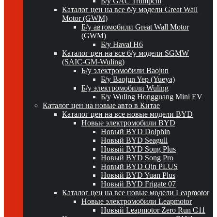
Б/у GAC Trumpchi
Каталог цен на все б/у модели Great Wall
Motor (GWM)
Б/у автомобили Great Wall Motor
(GWM)
Б/у Haval H6
Каталог цен на все б/у модели SGMW
(SAIC-GM-Wuling)
Б/у электромобили Baojun
Б/у Baojun Yep (Yueya)
Б/у электромобили Wuling
Б/у Wuling Hongguang Mini EV
Каталог цен на новые авто в Китае
Каталог цен на все новые модели BYD
Новые электромобили BYD
Новый BYD Dolphin
Новый BYD Seagull
Новый BYD Song Plus
Новый BYD Song Pro
Новый BYD Qin PLUS
Новый BYD Yuan Plus
Новый BYD Frigate 07
Каталог цен на все новые модели Leapmotor
Новые электромобили Leapmotor
Новый Leapmotor Zero Run C11