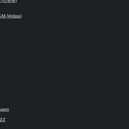
or (GWM)
GM-Wuling)
wagen
OZZ