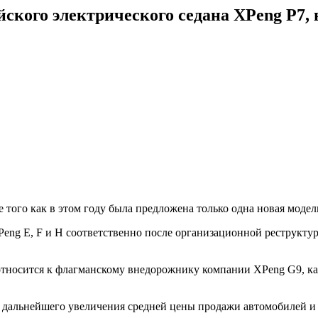
йского электрического седана XPeng P7,
 того как в этом году была предложена только одна новая модел
XPeng E, F и H соответственно после организационной реструкту
тносится к флагманскому внедорожнику компании XPeng G9, как 
ля дальнейшего увеличения средней цены продажи автомобилей 