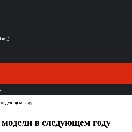
iang)
？
 следующем году
 модели в следующем году