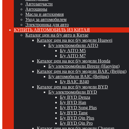
Автозапчасти
Автошины
Масла и автохимия
Уход за автомобилем
Электроника для авто
КУПИТЬ АВТОМОБИЛЬ ИЗ КИТАЯ
Каталог цен на б/у авто в Китае
Каталог цен на все б/у модели Huawei
Б/у электромобили AITO
Б/у AITO M5
Б/у AITO M7
Каталог цен на все б/у модели Honda
Б/у электромобили Breeze (Haoying)
Каталог цен на все б/у модели BAIC (Beijing)
Б/у автомобили BAIC (Beijing)
Б/у BAIC BJ40
Каталог цен на все б/у модели BYD
Б/у электромобили BYD
Б/у BYD Denza
Б/у BYD Han
Б/у BYD Song Plus
Б/у BYD Tang
Б/у BYD Qin Plus
Б/у BYD Qin Pro
Каталог цен на все б/у модели Changan