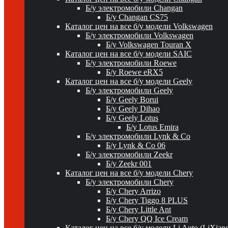
Б/у электромобили Changan
Б/у Changan CS75
Каталог цен на все б/у модели Volkswagen
Б/у электромобили Volkswagen
Б/у Volkswagen Touran X
Каталог цен на все б/у модели SAIC
Б/у электромобили Roewe
Б/у Roewe eRX5
Каталог цен на все б/у модели Geely
Б/у электромобили Geely
Б/у Geely Borui
Б/у Geely Dihao
Б/у Geely Lotus
Б/у Lotus Emira
Б/у электромобили Lynk & Co
Б/у Lynk & Co 06
Б/у электромобили Zeekr
Б/у Zeekr 001
Каталог цен на все б/у модели Chery
Б/у электромобили Chery
Б/у Chery Arrizo
Б/у Chery Tiggo 8 PLUS
Б/у Chery Little Ant
Б/у Chery QQ Ice Cream
Каталог цен на все б/у модели Li Auto (LiXian