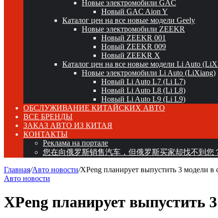
Новые электромобили GAC
Новый GAC Aion Y
Каталог цен на все новые модели Geely
Новые электромобили ZEEKR
Новый ZEEKR 001
Новый ZEEKR 009
Новый ZEEKR X
Каталог цен на все новые модели Li Auto (LiX
Новые электромобили Li Auto (LiXiang)
Новый Li Auto L7 (Li L7)
Новый Li Auto L8 (Li L8)
Новый Li Auto L9 (Li L9)
ОБСЛУЖИВАНИЕ КИТАЙСКИХ АВТО
ВСЕ БРЕНДЫ
ЗАКАЗ АВТО ИЗ КИТАЯ
КОНТАКТЫ
Реклама на портале
您在向俄罗斯销售汽车，但俄罗斯买家却找不到您
Главная
/
Авто новости
/
XPeng планирует выпустить 3 модели в
Авто новости
XPeng планирует выпустить 3