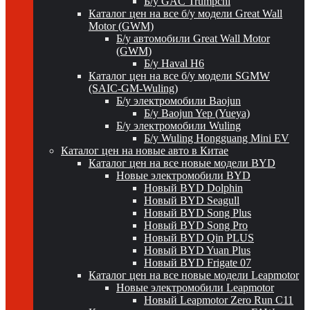
Б/у GAC Trumpchi
Каталог цен на все б/у модели Great Wall
Motor (GWM)
Б/у автомобили Great Wall Motor
(GWM)
Б/у Haval H6
Каталог цен на все б/у модели SGMW
(SAIC-GM-Wuling)
Б/у электромобили Baojun
Б/у Baojun Yep (Yueya)
Б/у электромобили Wuling
Б/у Wuling Hongguang Mini EV
Каталог цен на новые авто в Китае
Каталог цен на все новые модели BYD
Новые электромобили BYD
Новый BYD Dolphin
Новый BYD Seagull
Новый BYD Song Plus
Новый BYD Song Pro
Новый BYD Qin PLUS
Новый BYD Yuan Plus
Новый BYD Frigate 07
Каталог цен на все новые модели Leapmotor
Новые электромобили Leapmotor
Новый Leapmotor Zero Run C11