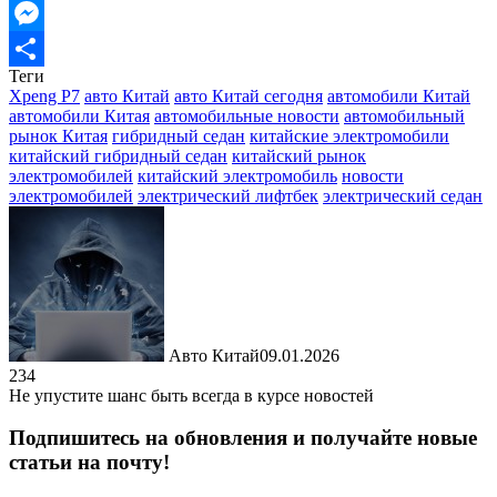
Email
Messenger
Теги
Отправить
Xpeng P7
авто Китай
авто Китай сегодня
автомобили Китай
автомобили Китая
автомобильные новости
автомобильный
рынок Китая
гибридный седан
китайские электромобили
китайский гибридный седан
китайский рынок
электромобилей
китайский электромобиль
новости
электромобилей
электрический лифтбек
электрический седан
Авто Китай
09.01.2026
234
Не упустите шанс быть всегда в курсе новостей
Подпишитесь на обновления и получайте новые
статьи на почту!