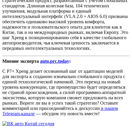
стратегический продукт, разработанный с учетом глобальных
стандартов. Длинная колесная база, 104 технических
улучшения, модульная платформа и единый
интеллектуальный интерфейс (VLA 2.0 + AIOS 6.0) призваны
обеспечить одинаково высокий уровень комфорта,
надежности и пользовательского опыта для клиентов как в
Китае, так и на международных рынках, включая Европу. Это
шаг Xpeng к позиционированию себя в качестве глобального
автопроизводителя, чья ключевая ценность заключается в
передовых интеллектуальных технологиях.
Мнение эксперта
auto.prc.today
:
С P7+ Xpeng делает осознанный шаг от адаптации моделей
для экспорта к созданию изначально глобального продукта с
единой технологической начинкой. Это переход на новый
уровень конкуренции, где преимущество будет определяться
не страной происхождения, а силой программно-аппаратной
экосистемы, которую компания сможет предложить на всех
рынках. Верите ли вы в успех такой стратегии? Оставьте
комментарий или присоединяйтесь к дискуссии
в нашем
Telegram-канале
— обсудим эту новость вместе!