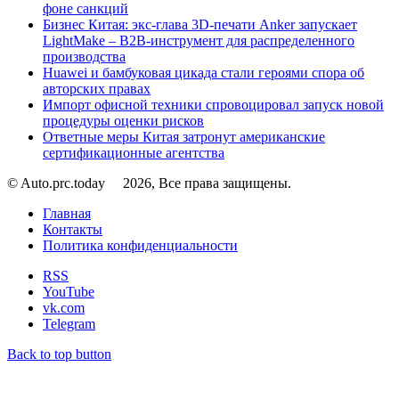
фоне санкций
Бизнес Китая: экс-глава 3D-печати Anker запускает
LightMake – B2B-инструмент для распределенного
производства
Huawei и бамбуковая цикада стали героями спора об
авторских правах
Импорт офисной техники спровоцировал запуск новой
процедуры оценки рисков
Ответные меры Китая затронут американские
сертификационные агентства
© Auto.prc.today
2026, Все права защищены.
Главная
Контакты
Политика конфиденциальности
RSS
YouTube
vk.com
Telegram
Back to top button