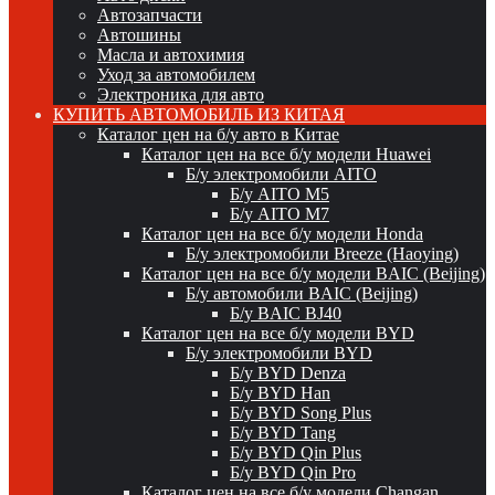
Автозапчасти
Автошины
Масла и автохимия
Уход за автомобилем
Электроника для авто
КУПИТЬ АВТОМОБИЛЬ ИЗ КИТАЯ
Каталог цен на б/у авто в Китае
Каталог цен на все б/у модели Huawei
Б/у электромобили AITO
Б/у AITO M5
Б/у AITO M7
Каталог цен на все б/у модели Honda
Б/у электромобили Breeze (Haoying)
Каталог цен на все б/у модели BAIC (Beijing)
Б/у автомобили BAIC (Beijing)
Б/у BAIC BJ40
Каталог цен на все б/у модели BYD
Б/у электромобили BYD
Б/у BYD Denza
Б/у BYD Han
Б/у BYD Song Plus
Б/у BYD Tang
Б/у BYD Qin Plus
Б/у BYD Qin Pro
Каталог цен на все б/у модели Changan