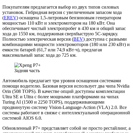
Покупателям предлагается выбор из двух типов силовых
установок. Гибридная версия с увеличенным запасом хода
(
EREV
) оснащена 1,5-литровым бензиновым генератором
мощностью 110 кВт и электромотором на 180 кВт. Она
обеспечивает чистый электропробег в 430 км и общий запас
хода до 1550 км, поддерживая сверхбыструю 5C-зарядку.
Полностью электрическая версия (
BEV
) доступна с разными
комбинациями мощности электромоторов (180 или 230 кВт) и
емкости батарей (61,7 или 74,9 кВт·ч), предлагая
максимальный запас хода до 725 км.
Задняя часть
Автомобиль предлагает три уровня оснащения системами
помощи водителю. Базовая версия использует два чипа Nvidia
Orin (508 TOPS). В качестве опций доступны комплектации
Ultra SE и Ultra с более мощными платформами на чипах
Turing AI (1500 и 2250 TOPS), поддерживающими
продвинутую систему Vision-Language-Action (VLA) 2.0. Все
системы работают в связке с интеллектуальной операционной
системой AIOS 6.0.
Обновленный P7+ представляет собой не просто рестайлинг, а