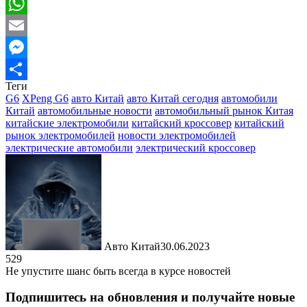
Viber
WhatsApp
Email
Messenger
Теги
Отправить
G6
XPeng G6
авто Китай
авто Китай сегодня
автомобили
Китай
автомобильные новости
автомобильный рынок Китая
китайские электромобили
китайский кроссовер
китайский
рынок электромобилей
новости электромобилей
электрические автомобили
электрический кроссовер
Авто Китай
30.06.2023
529
Не упустите шанс быть всегда в курсе новостей
Подпишитесь на обновления и получайте новые