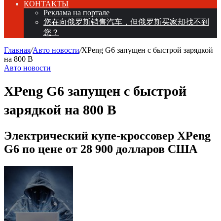
КОНТАКТЫ
Реклама на портале
您在向俄罗斯销售汽车，但俄罗斯买家却找不到
您？
Главная
/
Авто новости
/
XPeng G6 запущен с быстрой зарядкой
на 800 В
Авто новости
XPeng G6 запущен с быстрой
зарядкой на 800 В
Электрический купе-кроссовер XPeng
G6 по цене от 28 900 долларов США