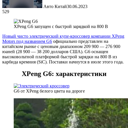
Авто Китай
30.06.2023
529
XPeng G6 запущен с быстрой зарядкой на 800 В
Новый чисто электрический купе-кроссовер компании XPeng
Motors под названием G6
официально представлен на
китайском рынке с ценовым диапазоном 209 900 — 276 900
юаней (28 900 — 38 200 долларов США). G6 оснащен
высоковольтной платформой быстрой зарядки на 800 В из
карбида кремния (SiC). Поставки начнутся в июле этого года.
XPeng G6: характеристики
G6 от XPeng белого цвета на дороге