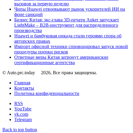
вызовов за первую неделю
Чипы Huawei отвоевывают рынок ускорителей ИИ на
фоне санкций
Бизнес Китая: экс-глава 3D-печати Anker запускает
LightMake – B2B-инструмент для распределенного
производства
Huawei и бамбуковая цикада стали героями спора об
авторских правах
Импорт офисной техники спровоцировал запуск новой
процедуры оценки рисков
Ответные меры Китая затронут американские
сертификационные агентства
© Auto.prc.today
2026, Все права защищены.
Главная
Контакты
Политика конфиденциальности
RSS
YouTube
vk.com
Telegram
Back to top button