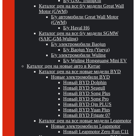
Б/у GAC Trumpchi
Каталог цен на все б/у модели Great Wall
Motor (GWM)
Б/у автомобили Great Wall Motor
(GWM)
Б/у Haval H6
Каталог цен на все б/у модели SGMW
(SAIC-GM-Wuling)
Б/у электромобили Baojun
Б/у Baojun Yep (Yueya)
Б/у электромобили Wuling
Б/у Wuling Hongguang Mini EV
Каталог цен на новые авто в Китае
Каталог цен на все новые модели BYD
Новые электромобили BYD
Новый BYD Dolphin
Новый BYD Seagull
Новый BYD Song Plus
Новый BYD Song Pro
Новый BYD Qin PLUS
Новый BYD Yuan Plus
Новый BYD Frigate 07
Каталог цен на все новые модели Leapmotor
Новые электромобили Leapmotor
Новый Leapmotor Zero Run C11