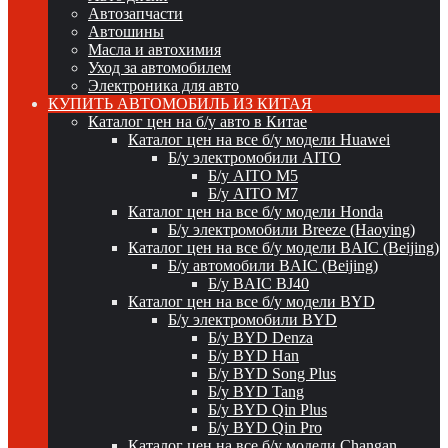
Автозапчасти
Автошины
Масла и автохимия
Уход за автомобилем
Электроника для авто
КУПИТЬ АВТОМОБИЛЬ ИЗ КИТАЯ
Каталог цен на б/у авто в Китае
Каталог цен на все б/у модели Huawei
Б/у электромобили AITO
Б/у AITO M5
Б/у AITO M7
Каталог цен на все б/у модели Honda
Б/у электромобили Breeze (Haoying)
Каталог цен на все б/у модели BAIC (Beijing)
Б/у автомобили BAIC (Beijing)
Б/у BAIC BJ40
Каталог цен на все б/у модели BYD
Б/у электромобили BYD
Б/у BYD Denza
Б/у BYD Han
Б/у BYD Song Plus
Б/у BYD Tang
Б/у BYD Qin Plus
Б/у BYD Qin Pro
Каталог цен на все б/у модели Changan