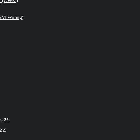
or (GWM)
GM-Wuling)
wagen
OZZ