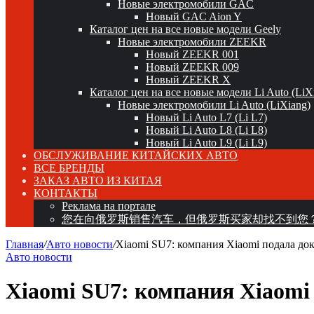
Новые электромобили GAC
Новый GAC Aion Y
Каталог цен на все новые модели Geely
Новые электромобили ZEEKR
Новый ZEEKR 001
Новый ZEEKR 009
Новый ZEEKR X
Каталог цен на все новые модели Li Auto (LiX
Новые электромобили Li Auto (LiXiang)
Новый Li Auto L7 (Li L7)
Новый Li Auto L8 (Li L8)
Новый Li Auto L9 (Li L9)
ОБСЛУЖИВАНИЕ КИТАЙСКИХ АВТО
ВСЕ БРЕНДЫ
ЗАКАЗ АВТО ИЗ КИТАЯ
КОНТАКТЫ
Реклама на портале
您在向俄罗斯销售汽车，但俄罗斯买家却找不到您
Главная
/
Авто новости
/
Xiaomi SU7: компания Xiaomi подала д
Авто новости
Xiaomi SU7: компания Xiaomi