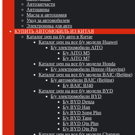
Автозапчасти
Автошины
Масла и автохимия
Уход за автомобилем
Электроника для авто
КУПИТЬ АВТОМОБИЛЬ ИЗ КИТАЯ
Каталог цен на б/у авто в Китае
Каталог цен на все б/у модели Huawei
Б/у электромобили AITO
Б/у AITO M5
Б/у AITO M7
Каталог цен на все б/у модели Honda
Б/у электромобили Breeze (Haoying)
Каталог цен на все б/у модели BAIC (Beijing)
Б/у автомобили BAIC (Beijing)
Б/у BAIC BJ40
Каталог цен на все б/у модели BYD
Б/у электромобили BYD
Б/у BYD Denza
Б/у BYD Han
Б/у BYD Song Plus
Б/у BYD Tang
Б/у BYD Qin Plus
Б/у BYD Qin Pro
Каталог цен на все б/у модели Changan