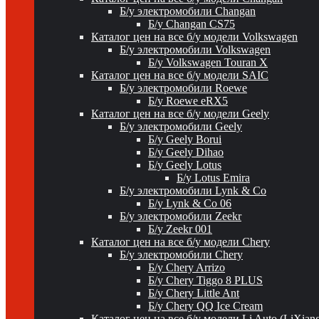
Б/у электромобили Changan
Б/у Changan CS75
Каталог цен на все б/у модели Volkswagen
Б/у электромобили Volkswagen
Б/у Volkswagen Touran X
Каталог цен на все б/у модели SAIC
Б/у электромобили Roewe
Б/у Roewe eRX5
Каталог цен на все б/у модели Geely
Б/у электромобили Geely
Б/у Geely Borui
Б/у Geely Dihao
Б/у Geely Lotus
Б/у Lotus Emira
Б/у электромобили Lynk & Co
Б/у Lynk & Co 06
Б/у электромобили Zeekr
Б/у Zeekr 001
Каталог цен на все б/у модели Chery
Б/у электромобили Chery
Б/у Chery Arrizo
Б/у Chery Tiggo 8 PLUS
Б/у Chery Little Ant
Б/у Chery QQ Ice Cream
Каталог цен на все б/у модели Li Auto (LiXian