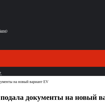
iang)
？
окументы на новый вариант EV
 подала документы на новый в