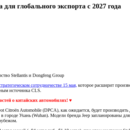
для глобального экспорта с 2027 года
тво Stellantis и Dongfeng Group
стратегическом сотрудничестве 15 мая,
которое расширит произво
анным источника CLS.
востей о китайских автомобилях! ♥
t Citroën Automobile (DPCA), как ожидается, будет производить
 в городе Ухань (Wuhan). Модели бренда Jeep запланированы дл
 рубежом.