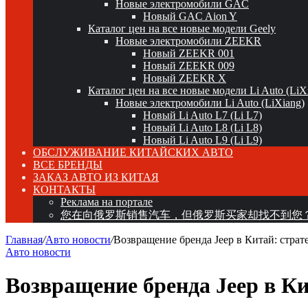
Новые электромобили GAC
Новый GAC Aion Y
Каталог цен на все новые модели Geely
Новые электромобили ZEEKR
Новый ZEEKR 001
Новый ZEEKR 009
Новый ZEEKR X
Каталог цен на все новые модели Li Auto (LiX
Новые электромобили Li Auto (LiXiang)
Новый Li Auto L7 (Li L7)
Новый Li Auto L8 (Li L8)
Новый Li Auto L9 (Li L9)
ОБСЛУЖИВАНИЕ КИТАЙСКИХ АВТО
ВСЕ БРЕНДЫ
ЗАКАЗ АВТО ИЗ КИТАЯ
КОНТАКТЫ
Реклама на портале
您在向俄罗斯销售汽车，但俄罗斯买家却找不到您
Главная
/
Авто новости
/
Возвращение бренда Jeep в Китай: страте
Авто новости
Возвращение бренда Jeep в Кит