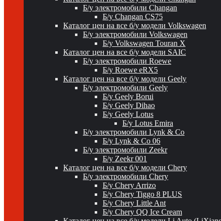
Б/у электромобили Changan
Б/у Changan CS75
Каталог цен на все б/у модели Volkswagen
Б/у электромобили Volkswagen
Б/у Volkswagen Touran X
Каталог цен на все б/у модели SAIC
Б/у электромобили Roewe
Б/у Roewe eRX5
Каталог цен на все б/у модели Geely
Б/у электромобили Geely
Б/у Geely Borui
Б/у Geely Dihao
Б/у Geely Lotus
Б/у Lotus Emira
Б/у электромобили Lynk & Co
Б/у Lynk & Co 06
Б/у электромобили Zeekr
Б/у Zeekr 001
Каталог цен на все б/у модели Chery
Б/у электромобили Chery
Б/у Chery Arrizo
Б/у Chery Tiggo 8 PLUS
Б/у Chery Little Ant
Б/у Chery QQ Ice Cream
Каталог цен на все б/у модели Li Auto (LiXian