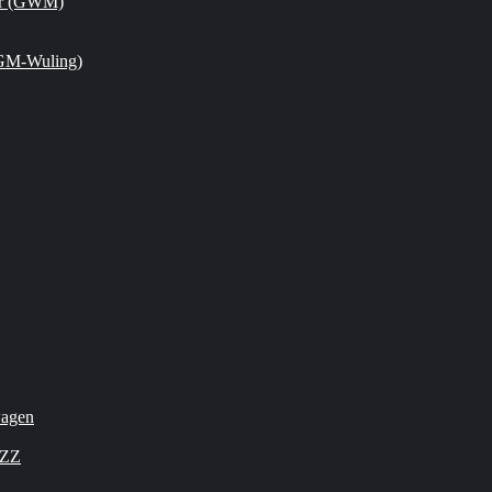
or (GWM)
GM-Wuling)
wagen
OZZ