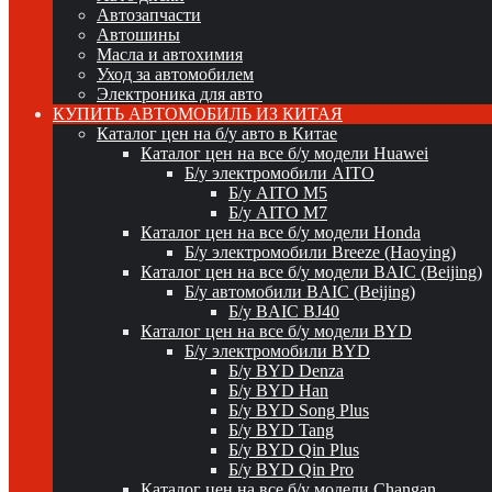
Автозапчасти
Автошины
Масла и автохимия
Уход за автомобилем
Электроника для авто
КУПИТЬ АВТОМОБИЛЬ ИЗ КИТАЯ
Каталог цен на б/у авто в Китае
Каталог цен на все б/у модели Huawei
Б/у электромобили AITO
Б/у AITO M5
Б/у AITO M7
Каталог цен на все б/у модели Honda
Б/у электромобили Breeze (Haoying)
Каталог цен на все б/у модели BAIC (Beijing)
Б/у автомобили BAIC (Beijing)
Б/у BAIC BJ40
Каталог цен на все б/у модели BYD
Б/у электромобили BYD
Б/у BYD Denza
Б/у BYD Han
Б/у BYD Song Plus
Б/у BYD Tang
Б/у BYD Qin Plus
Б/у BYD Qin Pro
Каталог цен на все б/у модели Changan