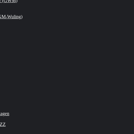
or (GWM)
GM-Wuling)
wagen
OZZ