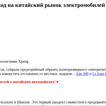
ход на китайский рынок электромобилей
хнологиями Xpeng
ыток, собрали предсерийный образец полноразмерного электричес
 наверстать отставание от местных лидеров –
Aito M9
и
Li Auto 
востей о китайских автомобилях! ♥
тосалоне в Шанхае. Это первый продукт совместного предприяти