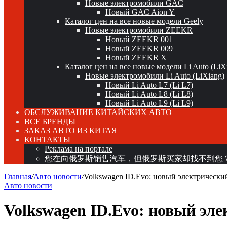
Новые электромобили GAC
Новый GAC Aion Y
Каталог цен на все новые модели Geely
Новые электромобили ZEEKR
Новый ZEEKR 001
Новый ZEEKR 009
Новый ZEEKR X
Каталог цен на все новые модели Li Auto (LiX
Новые электромобили Li Auto (LiXiang)
Новый Li Auto L7 (Li L7)
Новый Li Auto L8 (Li L8)
Новый Li Auto L9 (Li L9)
ОБСЛУЖИВАНИЕ КИТАЙСКИХ АВТО
ВСЕ БРЕНДЫ
ЗАКАЗ АВТО ИЗ КИТАЯ
КОНТАКТЫ
Реклама на портале
您在向俄罗斯销售汽车，但俄罗斯买家却找不到您
Главная
/
Авто новости
/
Volkswagen ID.Evo: новый электрически
Авто новости
Volkswagen ID.Evo: новый эле