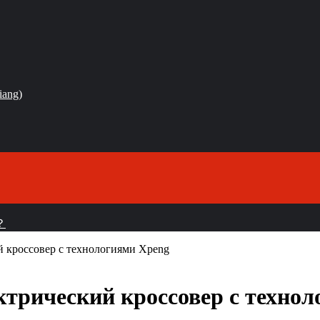
iang)
？
й кроссовер с технологиями Xpeng
ктрический кроссовер с техно