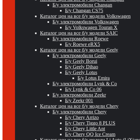
Б/у электромобили Changan
Б/у Changan CS75
Каталог цен на все б/у модели Volkswagen
Б/у электромобили Volkswagen
Б/у Volkswagen Touran X
Каталог цен на все б/у модели SAIC
Б/у электромобили Roewe
Б/у Roewe eRX5
Каталог цен на все б/у модели Geely
Б/у электромобили Geely
Б/у Geely Borui
Б/у Geely Dihao
Б/у Geely Lotus
Б/у Lotus Emira
Б/у электромобили Lynk & Co
Б/у Lynk & Co 06
Б/у электромобили Zeekr
Б/у Zeekr 001
Каталог цен на все б/у модели Chery
Б/у электромобили Chery
Б/у Chery Arrizo
Б/у Chery Tiggo 8 PLUS
Б/у Chery Little Ant
Б/у Chery QQ Ice Cream
Каталог цен на все б/у модели Li Auto (LiXian