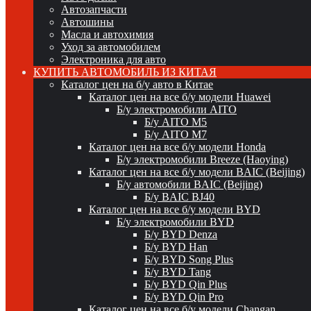
Автозапчасти
Автошины
Масла и автохимия
Уход за автомобилем
Электроника для авто
КУПИТЬ АВТОМОБИЛЬ ИЗ КИТАЯ
Каталог цен на б/у авто в Китае
Каталог цен на все б/у модели Huawei
Б/у электромобили AITO
Б/у AITO M5
Б/у AITO M7
Каталог цен на все б/у модели Honda
Б/у электромобили Breeze (Haoying)
Каталог цен на все б/у модели BAIC (Beijing)
Б/у автомобили BAIC (Beijing)
Б/у BAIC BJ40
Каталог цен на все б/у модели BYD
Б/у электромобили BYD
Б/у BYD Denza
Б/у BYD Han
Б/у BYD Song Plus
Б/у BYD Tang
Б/у BYD Qin Plus
Б/у BYD Qin Pro
Каталог цен на все б/у модели Changan