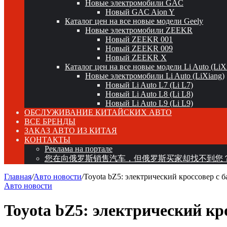
Новые электромобили GAC
Новый GAC Aion Y
Каталог цен на все новые модели Geely
Новые электромобили ZEEKR
Новый ZEEKR 001
Новый ZEEKR 009
Новый ZEEKR X
Каталог цен на все новые модели Li Auto (LiX
Новые электромобили Li Auto (LiXiang)
Новый Li Auto L7 (Li L7)
Новый Li Auto L8 (Li L8)
Новый Li Auto L9 (Li L9)
ОБСЛУЖИВАНИЕ КИТАЙСКИХ АВТО
ВСЕ БРЕНДЫ
ЗАКАЗ АВТО ИЗ КИТАЯ
КОНТАКТЫ
Реклама на портале
您在向俄罗斯销售汽车，但俄罗斯买家却找不到您
Главная
/
Авто новости
/
Toyota bZ5: электрический кроссовер с
Авто новости
Toyota bZ5: электрический к