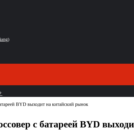
iang)
？
 батареей BYD выходит на китайский рынок
россовер с батареей BYD выход