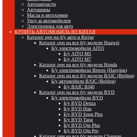
Автозапчасти
Автошины
Масла и автохимия
Уход за автомобилем
Электроника для авто
КУПИТЬ АВТОМОБИЛЬ ИЗ КИТАЯ
Каталог цен на б/у авто в Китае
Каталог цен на все б/у модели Huawei
Б/у электромобили AITO
Б/у AITO M5
Б/у AITO M7
Каталог цен на все б/у модели Honda
Б/у электромобили Breeze (Haoying)
Каталог цен на все б/у модели BAIC (Beijing)
Б/у автомобили BAIC (Beijing)
Б/у BAIC BJ40
Каталог цен на все б/у модели BYD
Б/у электромобили BYD
Б/у BYD Denza
Б/у BYD Han
Б/у BYD Song Plus
Б/у BYD Tang
Б/у BYD Qin Plus
Б/у BYD Qin Pro
Каталог цен на все б/у модели Changan