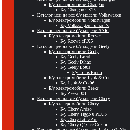
Б/у электромобили Changan
Б/у Changan CS75
Каталог цен на все б/у модели Volkswagen
Б/у электромобили Volkswagen
Б/у Volkswagen Touran X
Каталог цен на все б/у модели SAIC
Б/у электромобили Roewe
Б/у Roewe eRX5
Каталог цен на все б/у модели Geely
Б/у электромобили Geely
Б/у Geely Borui
Б/у Geely Dihao
Б/у Geely Lotus
Б/у Lotus Emira
Б/у электромобили Lynk & Co
Б/у Lynk & Co 06
Б/у электромобили Zeekr
Б/у Zeekr 001
Каталог цен на все б/у модели Chery
Б/у электромобили Chery
Б/у Chery Arrizo
Б/у Chery Tiggo 8 PLUS
Б/у Chery Little Ant
Б/у Chery QQ Ice Cream
Каталог цен на все б/у модели Li Auto (LiXian