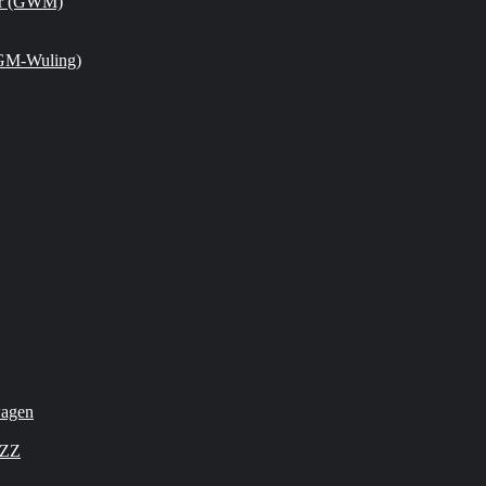
or (GWM)
GM-Wuling)
wagen
OZZ