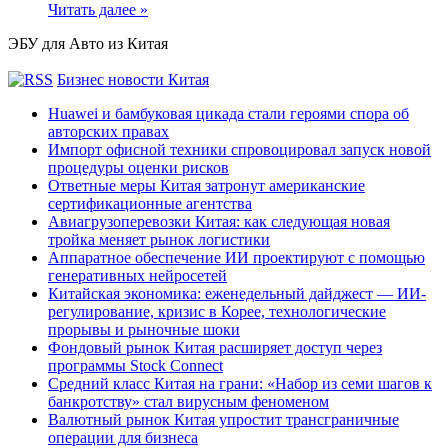
Читать далее »
ЭБУ для Авто из Китая
Бизнес новости Китая
Huawei и бамбуковая цикада стали героями спора об
авторских правах
Импорт офисной техники спровоцировал запуск новой
процедуры оценки рисков
Ответные меры Китая затронут американские
сертификационные агентства
Авиагрузоперевозки Китая: как следующая новая
тройка меняет рынок логистики
Аппаратное обеспечение ИИ проектируют с помощью
генеративных нейросетей
Китайская экономика: еженедельный дайджест — ИИ-
регулирование, кризис в Корее, технологические
прорывы и рыночные шоки
Фондовый рынок Китая расширяет доступ через
программы Stock Connect
Средний класс Китая на грани: «Набор из семи шагов к
банкротству» стал вирусным феноменом
Валютный рынок Китая упростит трансграничные
операции для бизнеса