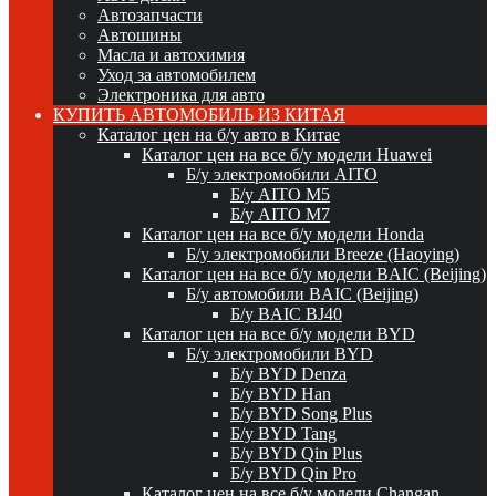
Автозапчасти
Автошины
Масла и автохимия
Уход за автомобилем
Электроника для авто
КУПИТЬ АВТОМОБИЛЬ ИЗ КИТАЯ
Каталог цен на б/у авто в Китае
Каталог цен на все б/у модели Huawei
Б/у электромобили AITO
Б/у AITO M5
Б/у AITO M7
Каталог цен на все б/у модели Honda
Б/у электромобили Breeze (Haoying)
Каталог цен на все б/у модели BAIC (Beijing)
Б/у автомобили BAIC (Beijing)
Б/у BAIC BJ40
Каталог цен на все б/у модели BYD
Б/у электромобили BYD
Б/у BYD Denza
Б/у BYD Han
Б/у BYD Song Plus
Б/у BYD Tang
Б/у BYD Qin Plus
Б/у BYD Qin Pro
Каталог цен на все б/у модели Changan