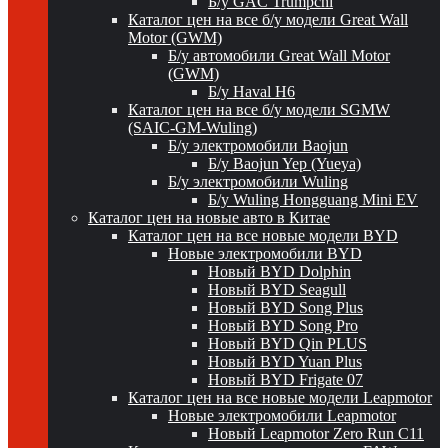
Б/у GAC Trumpchi
Каталог цен на все б/у модели Great Wall
Motor (GWM)
Б/у автомобили Great Wall Motor
(GWM)
Б/у Haval H6
Каталог цен на все б/у модели SGMW
(SAIC-GM-Wuling)
Б/у электромобили Baojun
Б/у Baojun Yep (Yueya)
Б/у электромобили Wuling
Б/у Wuling Hongguang Mini EV
Каталог цен на новые авто в Китае
Каталог цен на все новые модели BYD
Новые электромобили BYD
Новый BYD Dolphin
Новый BYD Seagull
Новый BYD Song Plus
Новый BYD Song Pro
Новый BYD Qin PLUS
Новый BYD Yuan Plus
Новый BYD Frigate 07
Каталог цен на все новые модели Leapmotor
Новые электромобили Leapmotor
Новый Leapmotor Zero Run C11