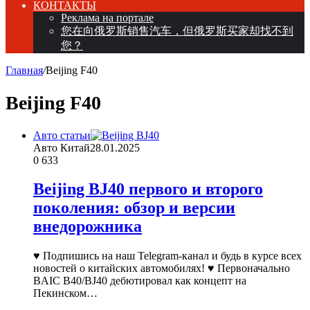
КОНТАКТЫ
Реклама на портале
您在向俄罗斯销售汽车，但俄罗斯买家却找不到
您？
Главная
/
Beijing F40
Beijing F40
Авто статьи
Авто Китай
28.01.2025
0
633
Beijing BJ40 первого и второго
поколения: обзор и версии
внедорожника
♥ Подпишись на наш Telegram-канал и будь в курсе всех
новостей о китайских автомобилях! ♥ Первоначально
BAIC B40/BJ40 дебютировал как концепт на
Пекинском…