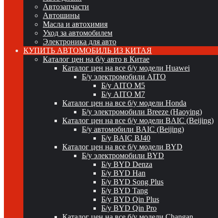
Автозапчасти
Автошины
Масла и автохимия
Уход за автомобилем
Электроника для авто
КУПИТЬ АВТОМОБИЛЬ ИЗ КИТАЯ
Каталог цен на б/у авто в Китае
Каталог цен на все б/у модели Huawei
Б/у электромобили AITO
Б/у AITO M5
Б/у AITO M7
Каталог цен на все б/у модели Honda
Б/у электромобили Breeze (Haoying)
Каталог цен на все б/у модели BAIC (Beijing)
Б/у автомобили BAIC (Beijing)
Б/у BAIC BJ40
Каталог цен на все б/у модели BYD
Б/у электромобили BYD
Б/у BYD Denza
Б/у BYD Han
Б/у BYD Song Plus
Б/у BYD Tang
Б/у BYD Qin Plus
Б/у BYD Qin Pro
Каталог цен на все б/у модели Changan