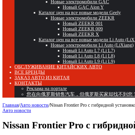
Новые электромобили GAC
Новый GAC Aion Y
Каталог цен на все новые модели Geely
Новые электромобили ZEEKR
Новый ZEEKR 001
Новый ZEEKR 009
Новый ZEEKR X
Каталог цен на все новые модели Li Auto (LiX
Новые электромобили Li Auto (LiXiang)
Новый Li Auto L7 (Li L7)
Новый Li Auto L8 (Li L8)
Новый Li Auto L9 (Li L9)
ОБСЛУЖИВАНИЕ КИТАЙСКИХ АВТО
ВСЕ БРЕНДЫ
ЗАКАЗ АВТО ИЗ КИТАЯ
КОНТАКТЫ
Реклама на портале
您在向俄罗斯销售汽车，但俄罗斯买家却找不到您
Главная
/
Авто новости
/
Nissan Frontier Pro с гибридной установ
Авто новости
Nissan Frontier Pro с гибридн