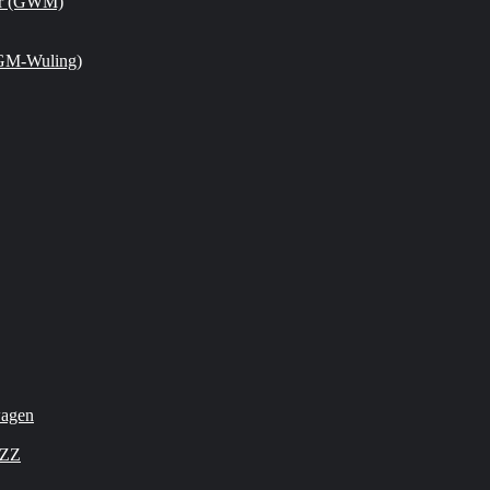
or (GWM)
GM-Wuling)
wagen
OZZ