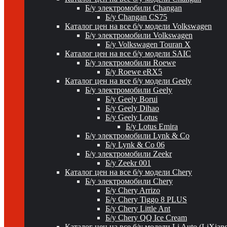
Б/у электромобили Changan
Б/у Changan CS75
Каталог цен на все б/у модели Volkswagen
Б/у электромобили Volkswagen
Б/у Volkswagen Touran X
Каталог цен на все б/у модели SAIC
Б/у электромобили Roewe
Б/у Roewe eRX5
Каталог цен на все б/у модели Geely
Б/у электромобили Geely
Б/у Geely Borui
Б/у Geely Dihao
Б/у Geely Lotus
Б/у Lotus Emira
Б/у электромобили Lynk & Co
Б/у Lynk & Co 06
Б/у электромобили Zeekr
Б/у Zeekr 001
Каталог цен на все б/у модели Chery
Б/у электромобили Chery
Б/у Chery Arrizo
Б/у Chery Tiggo 8 PLUS
Б/у Chery Little Ant
Б/у Chery QQ Ice Cream
Каталог цен на все б/у модели Li Auto (LiXian