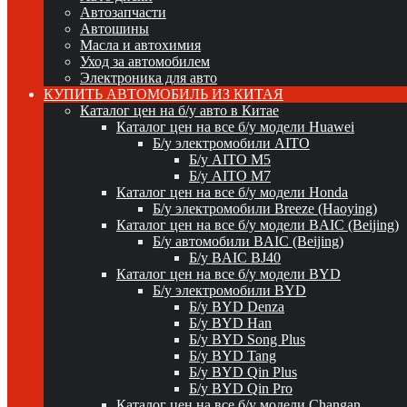
Автозапчасти
Автошины
Масла и автохимия
Уход за автомобилем
Электроника для авто
КУПИТЬ АВТОМОБИЛЬ ИЗ КИТАЯ
Каталог цен на б/у авто в Китае
Каталог цен на все б/у модели Huawei
Б/у электромобили AITO
Б/у AITO M5
Б/у AITO M7
Каталог цен на все б/у модели Honda
Б/у электромобили Breeze (Haoying)
Каталог цен на все б/у модели BAIC (Beijing)
Б/у автомобили BAIC (Beijing)
Б/у BAIC BJ40
Каталог цен на все б/у модели BYD
Б/у электромобили BYD
Б/у BYD Denza
Б/у BYD Han
Б/у BYD Song Plus
Б/у BYD Tang
Б/у BYD Qin Plus
Б/у BYD Qin Pro
Каталог цен на все б/у модели Changan