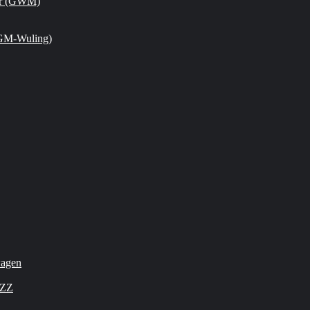
or (GWM)
GM-Wuling)
wagen
OZZ