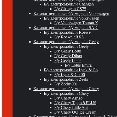
Б/у электромобили Changan
Б/у Changan CS75
Каталог цен на все б/у модели Volkswagen
Б/у электромобили Volkswagen
Б/у Volkswagen Touran X
Каталог цен на все б/у модели SAIC
Б/у электромобили Roewe
Б/у Roewe eRX5
Каталог цен на все б/у модели Geely
Б/у электромобили Geely
Б/у Geely Borui
Б/у Geely Dihao
Б/у Geely Lotus
Б/у Lotus Emira
Б/у электромобили Lynk & Co
Б/у Lynk & Co 06
Б/у электромобили Zeekr
Б/у Zeekr 001
Каталог цен на все б/у модели Chery
Б/у электромобили Chery
Б/у Chery Arrizo
Б/у Chery Tiggo 8 PLUS
Б/у Chery Little Ant
Б/у Chery QQ Ice Cream
Каталог цен на все б/у модели Li Auto (LiXian