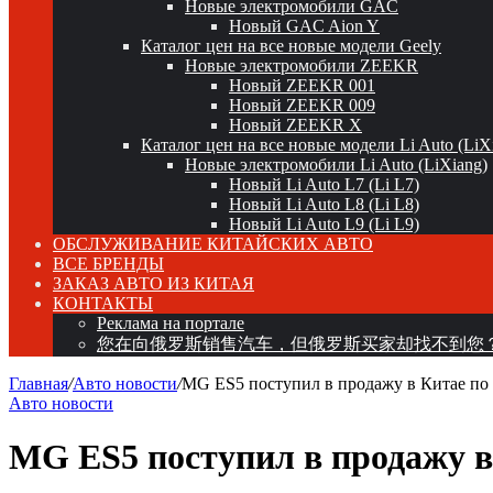
Новые электромобили GAC
Новый GAC Aion Y
Каталог цен на все новые модели Geely
Новые электромобили ZEEKR
Новый ZEEKR 001
Новый ZEEKR 009
Новый ZEEKR X
Каталог цен на все новые модели Li Auto (LiX
Новые электромобили Li Auto (LiXiang)
Новый Li Auto L7 (Li L7)
Новый Li Auto L8 (Li L8)
Новый Li Auto L9 (Li L9)
ОБСЛУЖИВАНИЕ КИТАЙСКИХ АВТО
ВСЕ БРЕНДЫ
ЗАКАЗ АВТО ИЗ КИТАЯ
КОНТАКТЫ
Реклама на портале
您在向俄罗斯销售汽车，但俄罗斯买家却找不到您
Главная
/
Авто новости
/
MG ES5 поступил в продажу в Китае по 
Авто новости
MG ES5 поступил в продажу в 