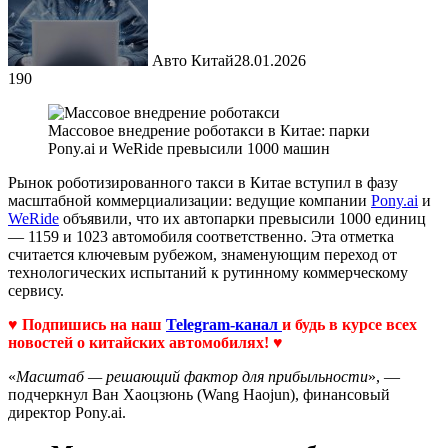
Авто Китай
28.01.2026
190
Массовое внедрение роботакси в Китае: парки
Pony.ai и WeRide превысили 1000 машин
Рынок роботизированного такси в Китае вступил в фазу
масштабной коммерциализации: ведущие компании
Pony.ai
и
WeRide
объявили, что их автопарки превысили 1000 единиц
— 1159 и 1023 автомобиля соответственно. Эта отметка
считается ключевым рубежом, знаменующим переход от
технологических испытаний к рутинному коммерческому
сервису.
♥ Подпишись на наш
Telegram-канал
и будь в курсе всех
новостей о китайских автомобилях! ♥
«
Масштаб — решающий фактор для прибыльности
», —
подчеркнул Ван Хаоцзюнь (Wang Haojun), финансовый
директор Pony.ai.