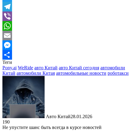
Twitter
Telegram
Viber
WhatsApp
Email
Messenger
Теги
Отправить
Pony.ai
WeRide
авто Китай
авто Китай сегодня
автомобили
Китай
автомобили Китая
автомобильные новости
роботакси
Авто Китай
28.01.2026
190
Не упустите шанс быть всегда в курсе новостей