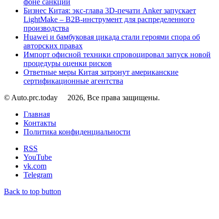
фоне санкций
Бизнес Китая: экс-глава 3D-печати Anker запускает
LightMake – B2B-инструмент для распределенного
производства
Huawei и бамбуковая цикада стали героями спора об
авторских правах
Импорт офисной техники спровоцировал запуск новой
процедуры оценки рисков
Ответные меры Китая затронут американские
сертификационные агентства
© Auto.prc.today
2026, Все права защищены.
Главная
Контакты
Политика конфиденциальности
RSS
YouTube
vk.com
Telegram
Back to top button