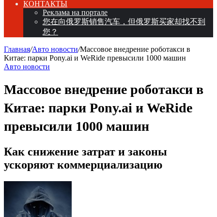
КОНТАКТЫ
Реклама на портале
您在向俄罗斯销售汽车，但俄罗斯买家却找不到
您？
Главная
/
Авто новости
/
Массовое внедрение роботакси в
Китае: парки Pony.ai и WeRide превысили 1000 машин
Авто новости
Массовое внедрение роботакси в
Китае: парки Pony.ai и WeRide
превысили 1000 машин
Как снижение затрат и законы
ускоряют коммерциализацию