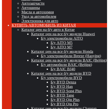
Автозапчасти
Автошины
Масла и автохимия
Уход за автомобилем
Электроника для авто
КУПИТЬ АВТОМОБИЛЬ ИЗ КИТАЯ
Каталог цен на б/у авто в Китае
Каталог цен на все б/у модели Huawei
Б/у электромобили AITO
Б/у AITO M5
Б/у AITO M7
Каталог цен на все б/у модели Honda
Б/у электромобили Breeze (Haoying)
Каталог цен на все б/у модели BAIC (Beijing)
Б/у автомобили BAIC (Beijing)
Б/у BAIC BJ40
Каталог цен на все б/у модели BYD
Б/у электромобили BYD
Б/у BYD Denza
Б/у BYD Han
Б/у BYD Song Plus
Б/у BYD Tang
Б/у BYD Qin Plus
Б/у BYD Qin Pro
Каталог цен на все б/у модели Changan