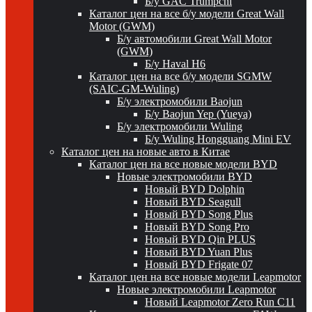
Б/у GAC Trumpchi
Каталог цен на все б/у модели Great Wall
Motor (GWM)
Б/у автомобили Great Wall Motor
(GWM)
Б/у Haval H6
Каталог цен на все б/у модели SGMW
(SAIC-GM-Wuling)
Б/у электромобили Baojun
Б/у Baojun Yep (Yueya)
Б/у электромобили Wuling
Б/у Wuling Hongguang Mini EV
Каталог цен на новые авто в Китае
Каталог цен на все новые модели BYD
Новые электромобили BYD
Новый BYD Dolphin
Новый BYD Seagull
Новый BYD Song Plus
Новый BYD Song Pro
Новый BYD Qin PLUS
Новый BYD Yuan Plus
Новый BYD Frigate 07
Каталог цен на все новые модели Leapmotor
Новые электромобили Leapmotor
Новый Leapmotor Zero Run C11