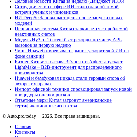
Деловые новости Китая за неделю (Дайджест N316)
Сотрудничество в сфере ИИ стало главной темой
встречи ученых и чиновников
ИИ DeepSeek повышает цены после запуска новых
моделей
Пенсионная система Китая сталкивается с проблемой
неактивных счетов
Модель Hy3 от Tencent бьет рекорды по числу API-
вызовов за первую неделю
Чипы Huawei отвоевывают рынок ускорителей ИИ на
фоне санкций
Бизнес Китая: экс-глава 3D-печати Anker запускает
LightMake – B2B-инструмент для распределенного
производства
Huawei и бамбуковая цикада стали героями спора об
авторских правах
Импорт офисной техники спровоцировал запуск новой
процедуры оценки рисков
Ответные меры Китая затронут американские
сертификационные агентства
© Auto.prc.today
2026, Все права защищены.
Главная
Контакты