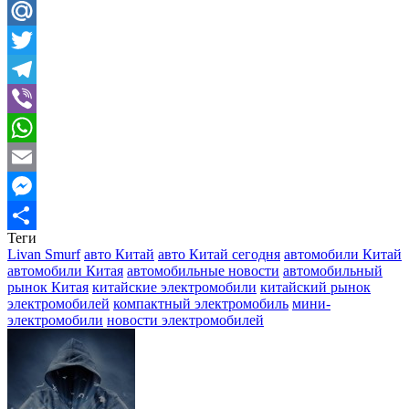
Odnoklassniki
Mail.Ru
Twitter
Telegram
Viber
WhatsApp
Email
Messenger
Теги
Отправить
Livan Smurf
авто Китай
авто Китай сегодня
автомобили Китай
автомобили Китая
автомобильные новости
автомобильный
рынок Китая
китайские электромобили
китайский рынок
электромобилей
компактный электромобиль
мини-
электромобили
новости электромобилей