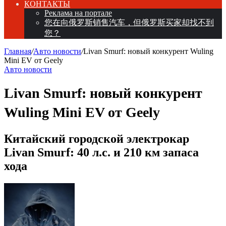
КОНТАКТЫ
Реклама на портале
您在向俄罗斯销售汽车，但俄罗斯买家却找不到
您？
Главная
/
Авто новости
/
Livan Smurf: новый конкурент Wuling
Mini EV от Geely
Авто новости
Livan Smurf: новый конкурент
Wuling Mini EV от Geely
Китайский городской электрокар
Livan Smurf: 40 л.с. и 210 км запаса
хода