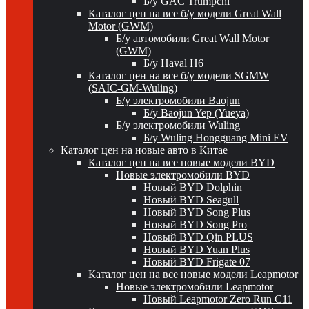
Б/у GAC Trumpchi
Каталог цен на все б/у модели Great Wall
Motor (GWM)
Б/у автомобили Great Wall Motor
(GWM)
Б/у Haval H6
Каталог цен на все б/у модели SGMW
(SAIC-GM-Wuling)
Б/у электромобили Baojun
Б/у Baojun Yep (Yueya)
Б/у электромобили Wuling
Б/у Wuling Hongguang Mini EV
Каталог цен на новые авто в Китае
Каталог цен на все новые модели BYD
Новые электромобили BYD
Новый BYD Dolphin
Новый BYD Seagull
Новый BYD Song Plus
Новый BYD Song Pro
Новый BYD Qin PLUS
Новый BYD Yuan Plus
Новый BYD Frigate 07
Каталог цен на все новые модели Leapmotor
Новые электромобили Leapmotor
Новый Leapmotor Zero Run C11