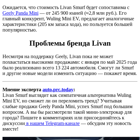
Ожидается, что стоимость Livan Smurf будет сопоставима с
Geely Panda Mini
— от 245 900 юаней (≈2,8 млн руб.). Его
главный конкурент, Wuling Mini EV, предлагает аналогичные
характеристики (205 км запаса хода), но пользуется большей
популярностью.
Проблемы бренда Livan
Несмотря на поддержку Geely, Livan пока не может
похвастаться высокими продажами: с января по май 2025 года
было реализовано всего 13 224 автомобиля. Смогут ли Smurf
и другие новые модели изменить ситуацию — покажет время.
Мнение эксперта
auto.prc.today
:
Livan Smurf выглядит как симпатичная альтернатива Wuling
Mini EV, но сможет ли он переломить тренд? Учитывая
слабые продажи Geely Panda Mini, успех Smurf под большим
вопросом. А вы бы рассмотрели такой мини-электрокар для
города? Пишите в комментариях или присоединяйтесь к
дискуссии
в нашем Telegram-канале
— обсудим эту новость
вместе!