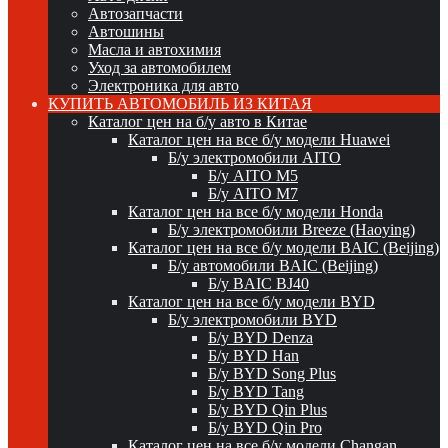
Автозапчасти
Автошины
Масла и автохимия
Уход за автомобилем
Электроника для авто
КУПИТЬ АВТОМОБИЛЬ ИЗ КИТАЯ
Каталог цен на б/у авто в Китае
Каталог цен на все б/у модели Huawei
Б/у электромобили AITO
Б/у AITO M5
Б/у AITO M7
Каталог цен на все б/у модели Honda
Б/у электромобили Breeze (Haoying)
Каталог цен на все б/у модели BAIC (Beijing)
Б/у автомобили BAIC (Beijing)
Б/у BAIC BJ40
Каталог цен на все б/у модели BYD
Б/у электромобили BYD
Б/у BYD Denza
Б/у BYD Han
Б/у BYD Song Plus
Б/у BYD Tang
Б/у BYD Qin Plus
Б/у BYD Qin Pro
Каталог цен на все б/у модели Changan