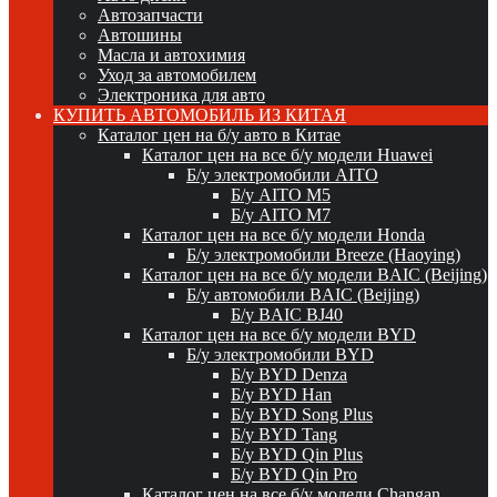
Автозапчасти
Автошины
Масла и автохимия
Уход за автомобилем
Электроника для авто
КУПИТЬ АВТОМОБИЛЬ ИЗ КИТАЯ
Каталог цен на б/у авто в Китае
Каталог цен на все б/у модели Huawei
Б/у электромобили AITO
Б/у AITO M5
Б/у AITO M7
Каталог цен на все б/у модели Honda
Б/у электромобили Breeze (Haoying)
Каталог цен на все б/у модели BAIC (Beijing)
Б/у автомобили BAIC (Beijing)
Б/у BAIC BJ40
Каталог цен на все б/у модели BYD
Б/у электромобили BYD
Б/у BYD Denza
Б/у BYD Han
Б/у BYD Song Plus
Б/у BYD Tang
Б/у BYD Qin Plus
Б/у BYD Qin Pro
Каталог цен на все б/у модели Changan