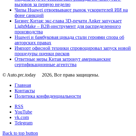
вызовов за первую неделю
Чипы Huawei отвоевывают рынок ускорителей ИИ на
фоне санкций
Бизнес Китая: экс-глава 3D-печати Anker запускает
LightMake – B2B-инструмент для распределенного
производства
Huawei и бамбуковая цикада стали героями спора об
авторских правах
Импорт офисной техники спровоцировал запуск новой
процедуры оценки рисков
Ответные меры Китая затронут американские
сертификационные агентства
© Auto.prc.today
2026, Все права защищены.
Главная
Контакты
Политика конфиденциальности
RSS
YouTube
vk.com
Telegram
Back to top button