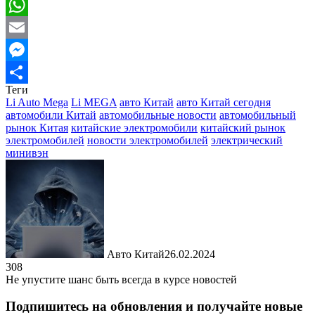
Viber
WhatsApp
Email
Messenger
Теги
Отправить
Li Auto Mega
Li MEGA
авто Китай
авто Китай сегодня
автомобили Китай
автомобильные новости
автомобильный
рынок Китая
китайские электромобили
китайский рынок
электромобилей
новости электромобилей
электрический
минивэн
Авто Китай
26.02.2024
308
Не упустите шанс быть всегда в курсе новостей
Подпишитесь на обновления и получайте новые