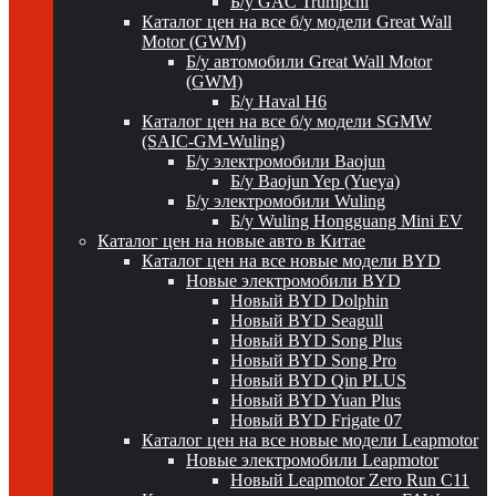
Б/у GAC Trumpchi
Каталог цен на все б/у модели Great Wall
Motor (GWM)
Б/у автомобили Great Wall Motor
(GWM)
Б/у Haval H6
Каталог цен на все б/у модели SGMW
(SAIC-GM-Wuling)
Б/у электромобили Baojun
Б/у Baojun Yep (Yueya)
Б/у электромобили Wuling
Б/у Wuling Hongguang Mini EV
Каталог цен на новые авто в Китае
Каталог цен на все новые модели BYD
Новые электромобили BYD
Новый BYD Dolphin
Новый BYD Seagull
Новый BYD Song Plus
Новый BYD Song Pro
Новый BYD Qin PLUS
Новый BYD Yuan Plus
Новый BYD Frigate 07
Каталог цен на все новые модели Leapmotor
Новые электромобили Leapmotor
Новый Leapmotor Zero Run C11