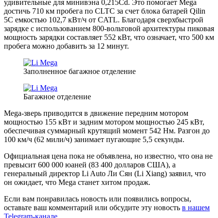
удивительные для минивэна 0,215Cd. Это помогает Mega
достичь 710 км пробега по CLTC за счет блока батарей Qilin
5C емкостью 102,7 кВт/ч от CATL. Благодаря сверхбыстрой
зарядке с использованием 800-вольтовой архитектуры пиковая
мощность зарядки составляет 552 кВт, что означает, что 500 км
пробега можно добавить за 12 минут.
Заполненное багажное отделение
Багажное отделение
Mega-зверь приводится в движение передним мотором
мощностью 155 кВт и задним мотором мощностью 245 кВт,
обеспечивая суммарный крутящий момент 542 Нм. Разгон до
100 км/ч (62 мили/ч) занимает пугающие 5,5 секунды.
Официальная цена пока не объявлена, но известно, что она не
превысит 600 000 юаней (83 400 долларов США), а
генеральный директор Li Auto Ли Сян (Li Xiang) заявил, что
он ожидает, что Mega станет хитом продаж.
Если вам понравилась новость или появились вопросы,
оставьте ваш комментарий или обсудите эту новость
в нашем
Telegram-канале